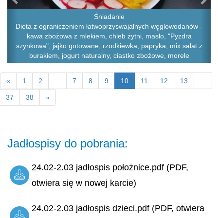
Śniadanie
Dieta z ograniczeniem łatwoprzyswajalnych węglowodanów -
kawa zbożowa z mlekiem, chleb żytni, masło, "Pyzdra
szynkowa", jajko gotowane, rzodkiewka, papryka, mix sałat z
burakiem, jogurt naturalny, ciastko zbożowe, morele
«
1
2
...
7
8
9
10
11
12
13
...
37
38
»
Jadłospisy do pobrania:
24.02-2.03 jadłospis położnice.pdf (PDF,
otwiera się w nowej karcie)
24.02-2.03 jadłospis dzieci.pdf (PDF, otwiera