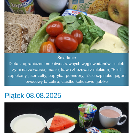
Śniadanie
Dieta z ograniczeniem łatwostrawnych węglowodanów - chleb
żytni na zakwasie, masło, kawa zbożowa z mlekiem, "Filet
zapiekany", ser żółty, papryka, pomidory, liście szpinaku, jogurt
owocowy b/ cukru, ciastko kokosowe, jabłko
Piątek 08.08.2025
Previous
Ne