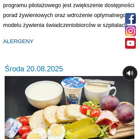
programu pilotażowego jest zwiększenie dostępności
porad żywieniowych oraz wdrożenie optymalnego
modelu żywienia świadczeniobiorców w szpitalach.
ALERGENY
Środa 20.08.2025
🔊
Previous
Ne