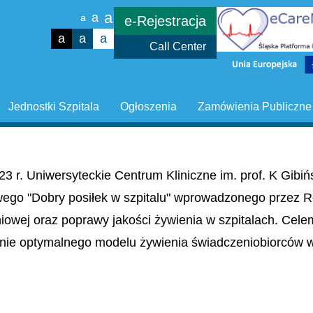
a
a
a
e-Rejestracja
a
a
a
Call Center
Jednostki Szpitala
Ogłoszenia
Zamówienia Publiczne
23 r. Uniwersyteckie Centrum Kliniczne im. prof. K Gib
wego "Dobry posiłek w szpitalu" wprowadzonego przez R
niowej oraz poprawy jakości żywienia w szpitalach. Cel
nie optymalnego modelu żywienia świadczeniobiorców w 