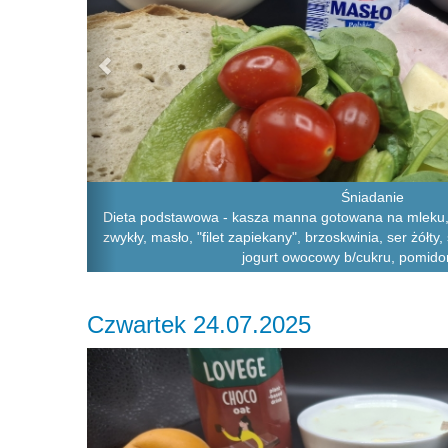
Śniadanie
Dieta podstawowa - kasza manna gotowana na mleku, 
zwykły, masło, "filet zapiekany", brzoskwinia, ser żółty
jogurt owocowy b/cukru, pomido
Czwartek 24.07.2025
Previous