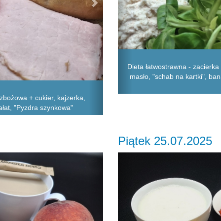
Dieta łatwostrawna - zacierka 
masło, "schab na kartki", ban
zbożowa + cukier, kajzerka,
sałat, "Pyzdra szynkowa"
Piątek 25.07.2025
Next
Previous