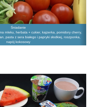
Śniadanie
na mleku, herbata + cukier, kajzerka, pomidory cherry,
an, pasta z sera białego i papryki słodkiej, roszponka,
napój kokosowy
Next