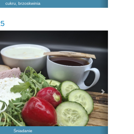
cukru, brzoskwinia
25
Next
Śniadanie