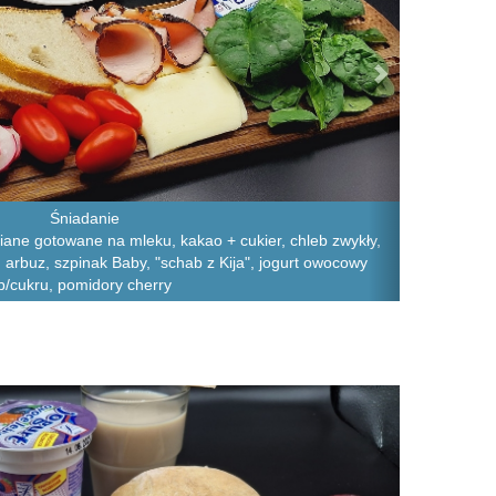
Śniadanie
iane gotowane na mleku, kakao + cukier, chleb zwykły,
, arbuz, szpinak Baby, "schab z Kija", jogurt owocowy
b/cukru, pomidory cherry
Next