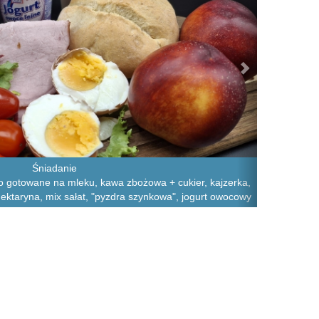
Śniadanie
sto gotowane na mleku, kawa zbożowa + cukier, kajzerka,
nektaryna, mix sałat, "pyzdra szynkowa", jogurt owocowy