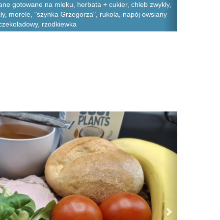
ane gotowane na mleku, herbata + cukier, chleb zwykły,
ały, morele, "szynka Grzegorza", rukola, napój owsiany
czekoladowy, rzodkiewka
Next