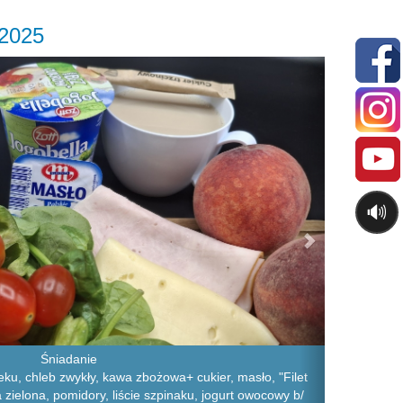
.2025
Next
🔊
Śniadanie
ku, chleb zwykły, kawa zbożowa+ cukier, masło, "Filet
a zielona, pomidory, liście szpinaku, jogurt owocowy b/