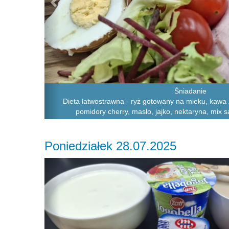
Śniadanie
Dieta łatwostrawna - ryż gotowany na mleku, kawa 
pomidory cherry, masło, jajko, nektaryna, mix 
Poniedziałek 28.07.2025
Previous