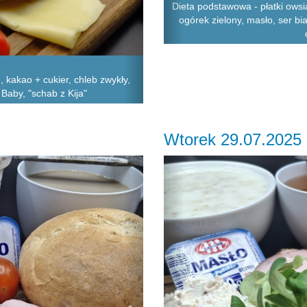
Dieta podstawowa - płatki owsi
ogórek zielony, masło, ser bi
kakao + cukier, chleb zwykły,
 Baby, "schab z Kija"
Wtorek 29.07.2025
Next
Previous