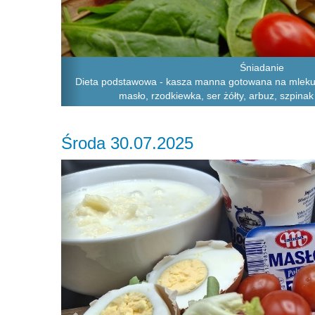
Śniadanie
Dieta podstawowa - kasza manna gotowana na mleku, 
masło, rzodkiewka, ser żółty, arbuz, szpinak
Środa 30.07.2025
Previous