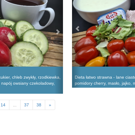
kier, chleb zwykły, rzodkiewka,
Dieta łatwo strawna - lane cia
a, napój owsiany czekoladowy,
pomidory cherry, masło, jajko, 
14
...
37
38
»