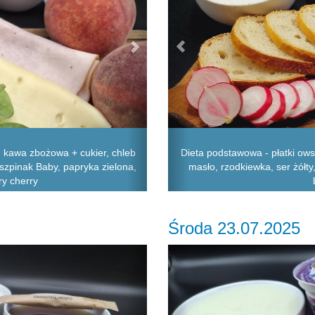
kawa zbożowa + cukier, chleb
Dieta podstawowa - płatki ows
, szpinak Baby, papryka zielona,
masło, rzodkiewka, ser żółty
ry cherry
Środa 23.07.2025
Next
Previous