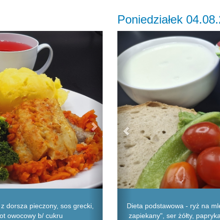
Poniedziałek 04.08
Next
Previous
 z dorsza pieczony, sos grecki,
Dieta podstawowa - ryż na mle
pot owocowy b/ cukru
zapiekany", ser żółty, papryk