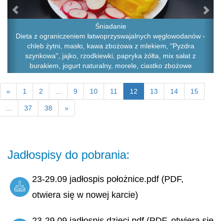
Śniadanie
Dieta z ograniczeniem łatwoprzyswajalnych węglowodanów -
chleb żytni, masło, kawa zbożowa z mlekiem, "Pyzdra
szynkowa", jajko, rzodkiewki, papryka żółta, mix sałat z
burakiem, jogurt naturalny, morele, ciastko zbożowe
«
1
2
...
9
10
11
12
13
14
15
...
37
38
»
Jadłospisy do pobrania:
23-29.09 jadłospis położnice.pdf (PDF,
otwiera się w nowej karcie)
23-29.09 jadłospis dzieci.pdf (PDF, otwiera się