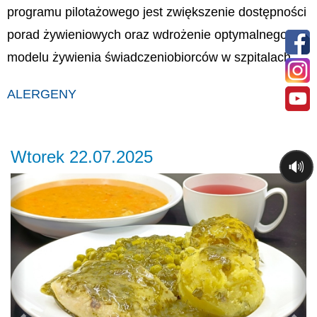
programu pilotażowego jest zwiększenie dostępności
porad żywieniowych oraz wdrożenie optymalnego
modelu żywienia świadczeniobiorców w szpitalach.
ALERGENY
Wtorek 22.07.2025
🔊
Previous
Ne