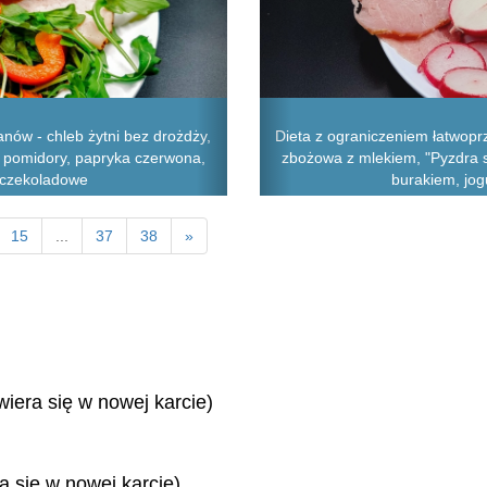
nów - chleb żytni bez drożdży,
Dieta z ograniczeniem łatwopr
, pomidory, papryka czerwona,
zbożowa z mlekiem, "Pyzdra sz
ko czekoladowe
burakiem, jog
15
...
37
38
»
wiera się w nowej karcie)
ra się w nowej karcie)