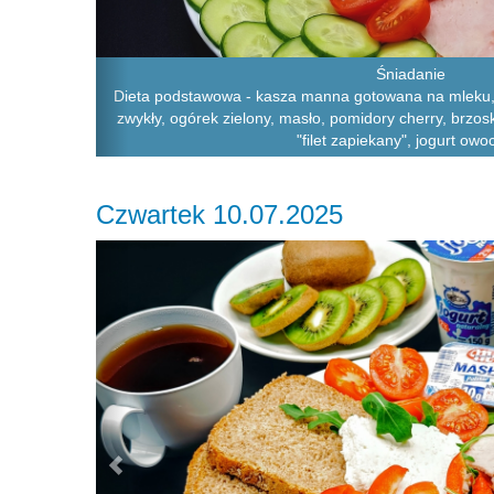
Śniadanie
Dieta podstawowa - kasza manna gotowana na mleku, 
zwykły, ogórek zielony, masło, pomidory cherry, brzosk
"filet zapiekany", jogurt ow
Czwartek 10.07.2025
Previous