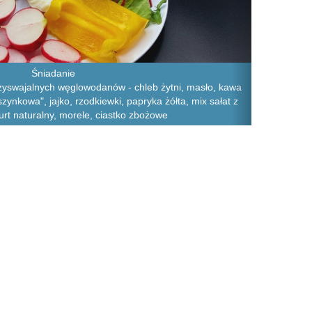
Śniadanie
zyswajalnych węglowodanów - chleb żytni, masło, kawa
ynkowa", jajko, rzodkiewki, papryka żółta, mix sałat z
urt naturalny, morele, ciastko zbożowe