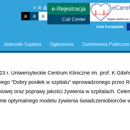
a
a
a
e-Rejestracja
a
a
a
Call Center
Jednostki Szpitala
Ogłoszenia
Zamówienia Publiczne
23 r. Uniwersyteckie Centrum Kliniczne im. prof. K Gib
wego "Dobry posiłek w szpitalu" wprowadzonego przez R
niowej oraz poprawy jakości żywienia w szpitalach. Cel
nie optymalnego modelu żywienia świadczeniobiorców w 