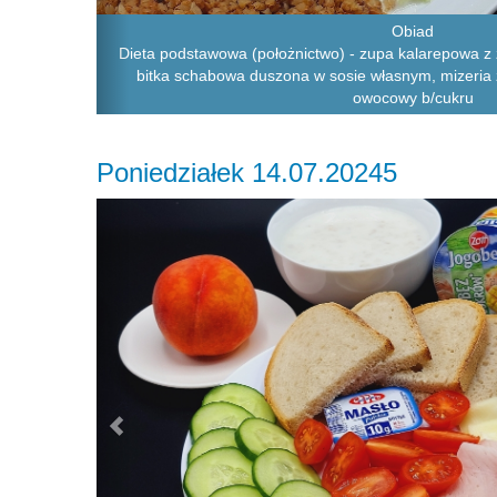
Obiad
Dieta podstawowa (położnictwo) - zupa kalarepowa z
bitka schabowa duszona w sosie własnym, mizeria 
owocowy b/cukru
Poniedziałek 14.07.20245
Previous