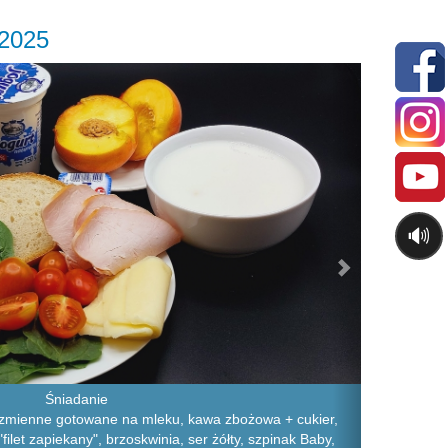
.2025
Next
🔊
Śniadanie
ęczmienne gotowane na mleku, kawa zbożowa + cukier,
filet zapiekany", brzoskwinia, ser żółty, szpinak Baby,