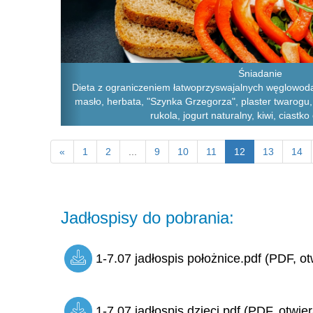
Śniadanie
Dieta z ograniczeniem łatwoprzyswajalnych węglowoda
masło, herbata, "Szynka Grzegorza", plaster twarogu
rukola, jogurt naturalny, kiwi, ciast
«
1
2
...
9
10
11
12
13
14
Jadłospisy do pobrania:
1-7.07 jadłospis położnice.pdf (PDF, ot
1-7.07 jadłospis dzieci.pdf (PDF, otwie