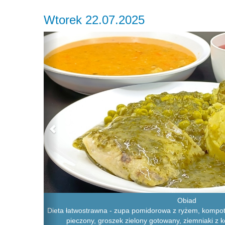
Wtorek 22.07.2025
Previous
Obiad
Dieta łatwostrawna - zupa pomidorowa z ryżem, kompot 
pieczony, groszek zielony gotowany, ziemniaki z 