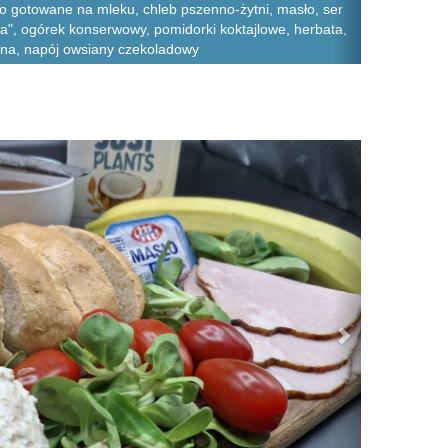
to gotowane na mleku, chleb pszenno-żytni, masło, ser
za", ogórek konserwowy, pomidorki koktajlowe, herbata,
yna, napój owsiany czekoladowy
Next