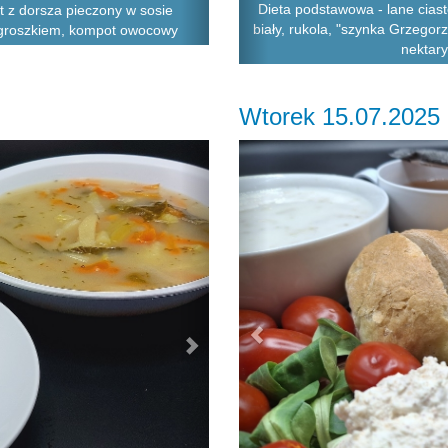
Dieta podstawowa - lane cias
et z dorsza pieczony w sosie
biały, rukola, "szynka Grzegor
groszkiem, kompot owocowy
nektar
Wtorek 15.07.2025
Next
Previous