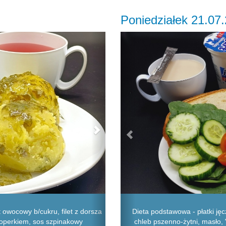
Poniedziałek 21.07
Next
Previous
owocowy b/cukru, filet z dorsza
Dieta podstawowa - płatki j
koperkiem, sos szpinakowy
chleb pszenno-żytni, masło, "