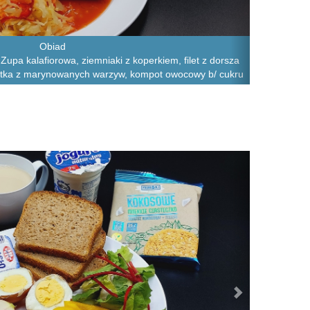
Obiad
upa kalafiorowa, ziemniaki z koperkiem, filet z dorsza
łatka z marynowanych warzyw, kompot owocowy b/ cukru
Next