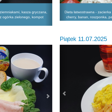
Dieta łatwostrawna - zacierka
 ziemniakami, kasza gryczana,
cherry, banan, roszponka, pas
z ogórka zielonego, kompot
Piątek 11.07.2025
Next
Previous