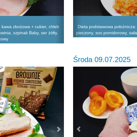
kawa zbożowa + cukier, chleb
Dieta podstawowa położnicza: Z
winia, szpinak Baby, ser żółty,
pieczony, sos pomidorowy, sa
ocowy
Środa 09.07.2025
Next
Previous