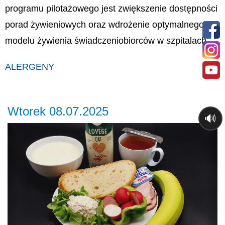
programu pilotażowego jest zwiększenie dostępności
porad żywieniowych oraz wdrożenie optymalnego
modelu żywienia świadczeniobiorców w szpitalach.
ALERGENY
Wtorek 08.07.2025
🔊
Previous
Ne