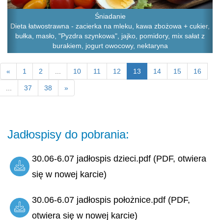
Śniadanie
Dieta łatwostrawna - zacierka na mleku, kawa zbożowa + cukier,
bułka, masło, "Pyzdra szynkowa", jajko, pomidory, mix sałat z
burakiem, jogurt owocowy, nektaryna
«
1
2
...
10
11
12
13
14
15
16
...
37
38
»
Jadłospisy do pobrania:
30.06-6.07 jadłospis dzieci.pdf (PDF, otwiera
się w nowej karcie)
30.06-6.07 jadłospis położnice.pdf (PDF,
otwiera się w nowej karcie)