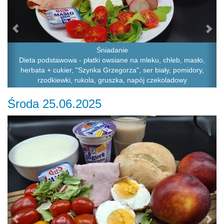
Śniadanie
Dieta podstawowa - płatki owsiane na mleku, chleb, masło,
herbata + cukier, "Szynka Grzegorza", ser biały, pomidory,
rzodkiewki, rukola, gruszka, napój czekoladowy
Środa 25.06.2025
Previous
Ne