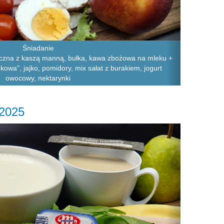
Śniadanie
eczna z kaszą manną, bułka, kawa zbożowa na mleku +
kowa", jajko, pomidory, mix sałat z burakiem, jogurt
owocowy, nektarynki
.2025
Next