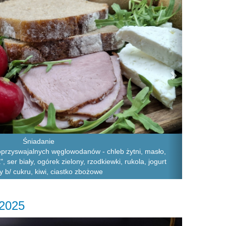
Śniadanie
oprzyswajalnych węglowodanów - chleb żytni, masło,
 ser biały, ogórek zielony, rzodkiewki, rukola, jogurt
 b/ cukru, kiwi, ciastko zbożowe
.2025
Next