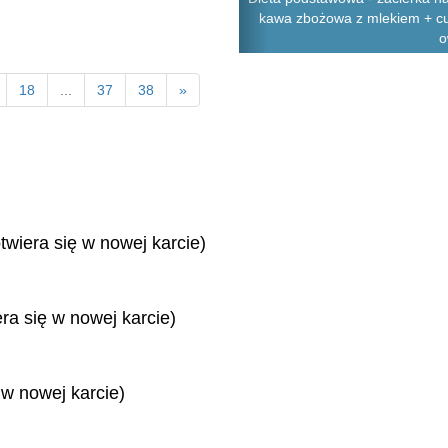
kawa zbożowa z mlekiem + cuki
o
18
...
37
38
»
twiera się w nowej karcie)
era się w nowej karcie)
 w nowej karcie)