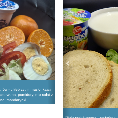
nów - chleb żytni, masło, kawa
czerwona, pomidory, mix sałat z
lane, mandarynki
Dieta podstawowa - zacierka na 