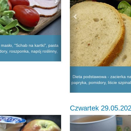
 masło, "Schab na kartki", pasta
idory, roszponka, napój roślinny,
Dieta podstawowa - zacierka na 
papryka, pomidory, liście szpin
Czwartek 29.05.20
Next
Previous