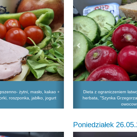
pszenno- żytni, masło, kakao +
Dieta z ograniczeniem łatw
rki, roszponka, jabłko, jogurt
herbata, "Szynka Grzegorza",
owocowy
Poniedziałek 26.05
Next
Previous