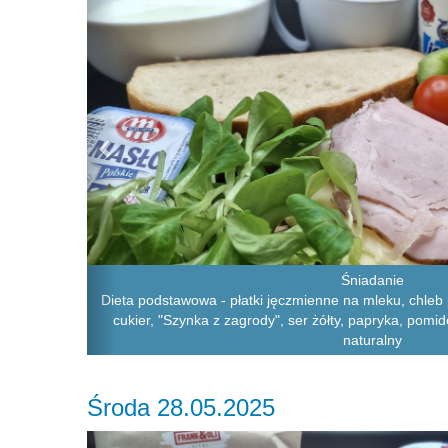
Śniadanie
Dieta podstawowa - płatki jęczmienne na mleku, chleb 
cukier, "Szynka z zagrody", ser żółty, papryka, pomido
naturalny
Środa 28.05.2025
Previous