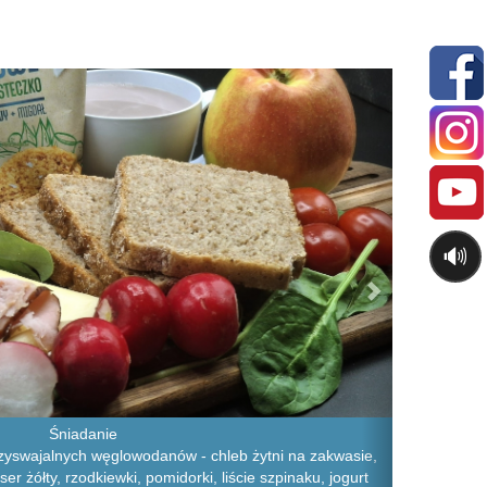
Next
🔊
Śniadanie
zyswajalnych węglowodanów - chleb żytni na zakwasie,
ser żółty, rzodkiewki, pomidorki, liście szpinaku, jogurt