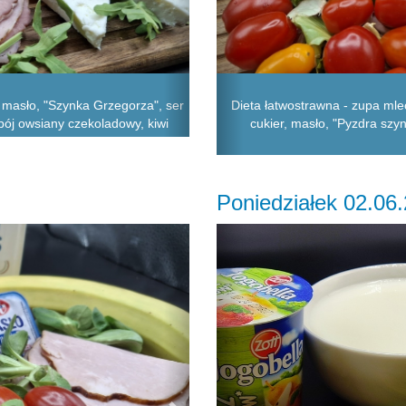
 masło, "Szynka Grzegorza", ser
Dieta łatwostrawna - zupa ml
apój owsiany czekoladowy, kiwi
cukier, masło, "Pyzdra szyn
Poniedziałek 02.06
Next
Previous