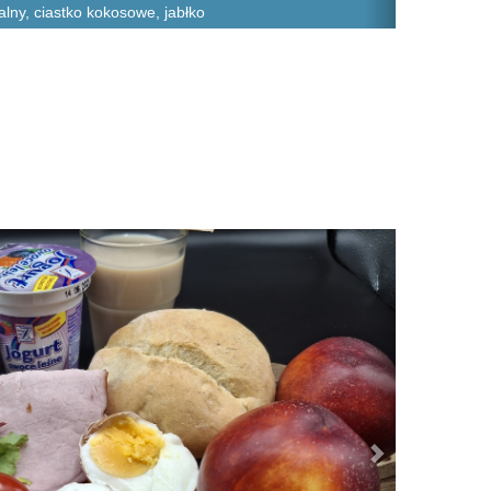
alny, ciastko kokosowe, jabłko
Next