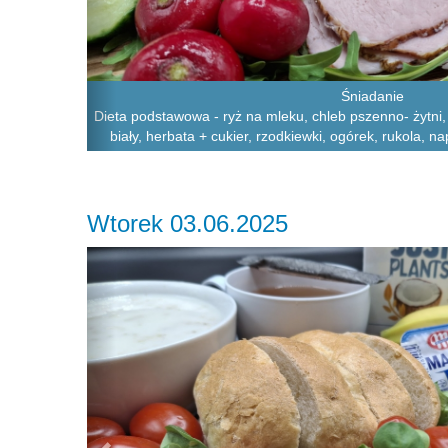
Śniadanie
Dieta podstawowa - ryż na mleku, chleb pszenno- żytni,
biały, herbata + cukier, rzodkiewki, ogórek, rukola, n
Wtorek 03.06.2025
Previous