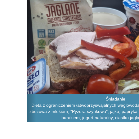
Śniadanie
Dieta z ograniczeniem łatwoprzyswajalnych węglowoda
zbożowa z mlekiem, "Pyzdra szynkowa", jajko, papryka 
burakiem, jogurt naturalny, ciastko jag