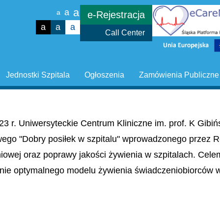
a
a
a
e-Rejestracja
a
a
a
Call Center
Jednostki Szpitala
Ogłoszenia
Zamówienia Publiczne
23 r. Uniwersyteckie Centrum Kliniczne im. prof. K Gib
wego "Dobry posiłek w szpitalu" wprowadzonego przez R
niowej oraz poprawy jakości żywienia w szpitalach. Cel
nie optymalnego modelu żywienia świadczeniobiorców w 