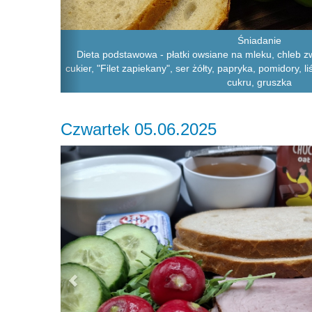
Śniadanie
Dieta podstawowa - płatki owsiane na mleku, chleb 
cukier, "Filet zapiekany", ser żółty, papryka, pomidory, 
cukru, gruszka
Czwartek 05.06.2025
Previous