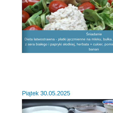
Śniadanie
Dieta łatwostrawna - płatki jęczmienne na mleku, bułka,
z sera białego i papryki słodkiej, herbata + cukier, pom
banan
Piątek 30.05.2025
Previous