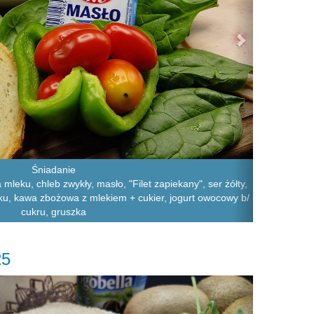
Śniadanie
mleku, chleb zwykły, masło, "Filet zapiekany", ser żółty,
aku, kawa zbożowa z mlekiem + cukier, jogurt owocowy b/
cukru, gruszka
25
Next