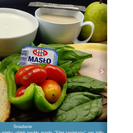
Śniadanie
mleku, chleb zwykły, masło, "Filet zapiekany", ser żółty,