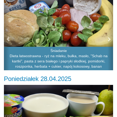
Śniadanie
Dieta łatwostrawna - ryż na mleku, bułka, masło, "Schab na
kartki", pasta z sera białego i papryki słodkiej, pomidorki,
roszponka, herbata + cukier, napój kokosowy, banan
Poniedziałek 28.04.2025
Previous
Ne