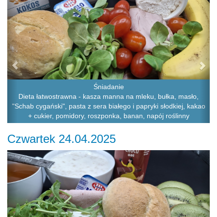
Śniadanie
Dieta łatwostrawna - kasza manna na mleku, bułka, masło,
"Schab cygański", pasta z sera białego i papryki słodkiej, kakao
+ cukier, pomidory, roszponka, banan, napój roślinny
Czwartek 24.04.2025
Previous
Ne