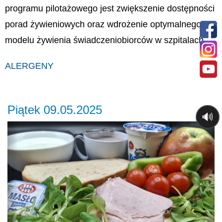
programu pilotażowego jest zwiększenie dostępności
porad żywieniowych oraz wdrożenie optymalnego
modelu żywienia świadczeniobiorców w szpitalach.
ALERGENY
Piątek 09.05.2025
🔊
Previous
Ne