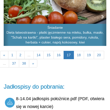
Śniadanie
Dieta łatwostrawna - płatki jęczmienne na mleku, bułka, masło,
"Schab na kartki", plaster białego sera, pomidory, rukola,
herbata + cukier, napój kokosowy, kiwi
«
1
2
...
14
15
16
17
18
19
20
...
37
38
»
Jadłospisy do pobrania:
8-14.04 jadłospis położnice.pdf (PDF, otwiera
się w nowej karcie)