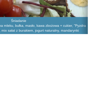
Śniadanie
na mleku, bułka, masło, kawa zbożowa + cukier, "Pyzdra
 mix sałat z burakiem, jogurt naturalny, mandarynki