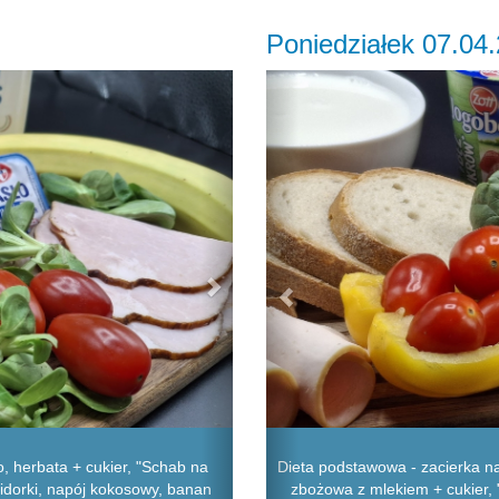
Poniedziałek 07.04
Next
Previous
, herbata + cukier, "Schab na
Dieta podstawowa - zacierka na
midorki, napój kokosowy, banan
zbożowa z mlekiem + cukier, "