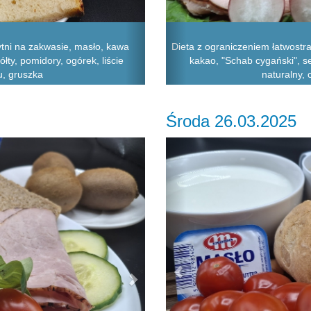
tni na zakwasie, masło, kawa
Dieta z ograniczeniem łatwostr
łty, pomidory, ogórek, liście
kakao, "Schab cygański", ser
u, gruszka
naturalny, 
Środa 26.03.2025
Next
Previous