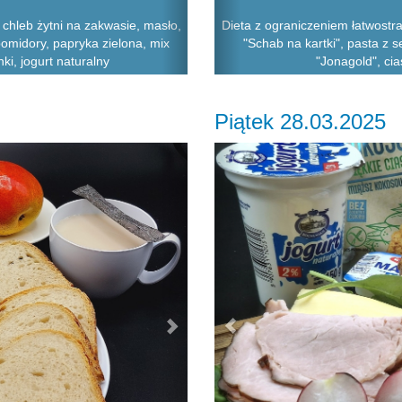
chleb żytni na zakwasie, masło,
Dieta z ograniczeniem łatwostr
omidory, papryka zielona, mix
"Schab na kartki", pasta z 
ki, jogurt naturalny
"Jonagold", cia
Piątek 28.03.2025
Next
Previous