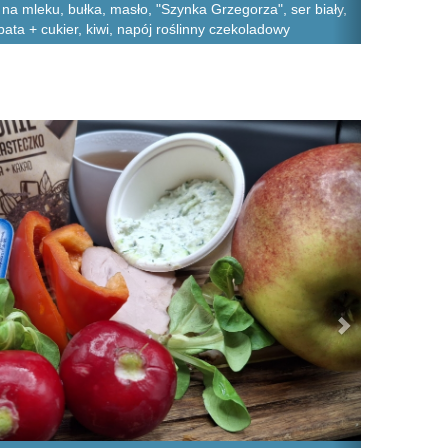
na mleku, bułka, masło, "Szynka Grzegorza", ser biały,
bata + cukier, kiwi, napój roślinny czekoladowy
Next