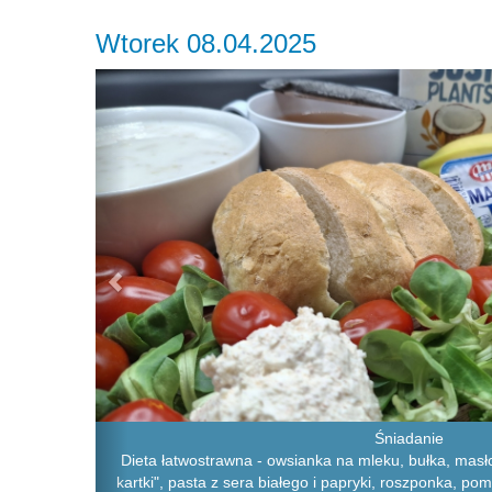
Wtorek 08.04.2025
Previous
Śniadanie
Dieta łatwostrawna - owsianka na mleku, bułka, masło
kartki", pasta z sera białego i papryki, roszponka, po