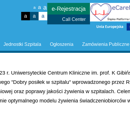
a
a
a
e-Rejestracja
a
a
a
Call Center
Jednostki Szpitala
Ogłoszenia
Zamówienia Publiczne
23 r. Uniwersyteckie Centrum Kliniczne im. prof. K Gib
wego "Dobry posiłek w szpitalu" wprowadzonego przez R
niowej oraz poprawy jakości żywienia w szpitalach. Cel
nie optymalnego modelu żywienia świadczeniobiorców w 