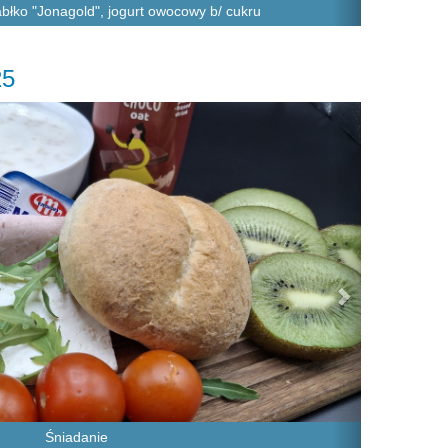
jabłko "Jonagold", jogurt owocowy b/ cukru
25
Next
Śniadanie