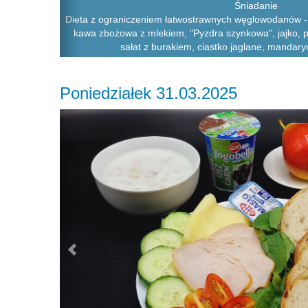
Śniadanie
Dieta z ograniczeniem łatwostrawnych węglowodanów - 
kawa zbożowa z mlekiem, "Pyzdra szynkowa", jajko, p
sałat z burakiem, ciastko jaglane, mandaryn
Poniedziałek 31.03.2025
Previous