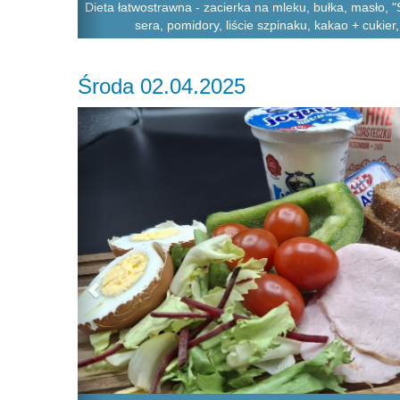
Dieta łatwostrawna - zacierka na mleku, bułka, masło, "
sera, pomidory, liście szpinaku, kakao + cukier, 
Środa 02.04.2025
Previous