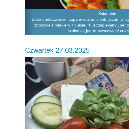
Śniadanie
Dieta podstawowa - zupa mleczna, chleb pszenno- ży
zbożowa z mlekiem + cukier, "Filet zapiekany", ser żó
szpinaku, jogurt owocowy b/ cukr
Czwartek 27.03.2025
Previous