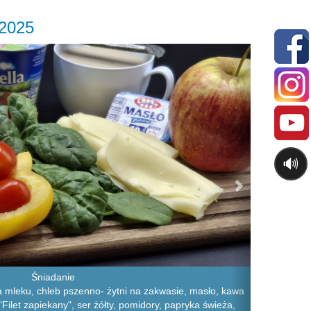
.2025
Next
🔊
Śniadanie
 mleku, chleb pszenno- żytni na zakwasie, masło, kawa
Filet zapiekany", ser żółty, pomidory, papryka świeża,