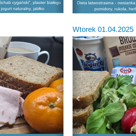
Schab cygański", plaster białego
Dieta łatwostrawna - owsianka 
jogurt naturalny, jabłko
pomidory, rukola, her
Wtorek 01.04.2025
Next
Previous