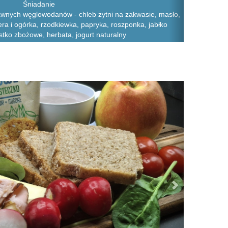
Śniadanie
awnych węglowodanów - chleb żytni na zakwasie, masło,
sera i ogórka, rzodkiewka, papryka, roszponka, jabłko
stko zbożowe, herbata, jogurt naturalny
Next