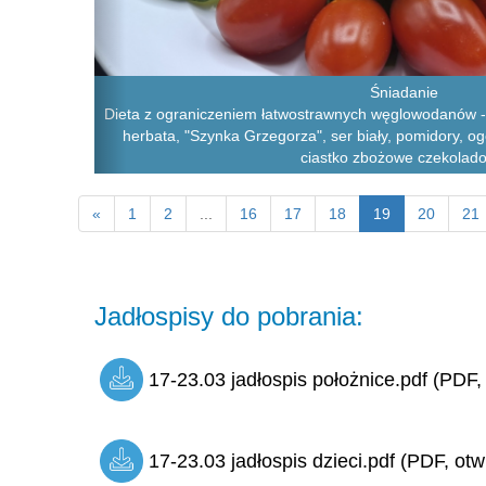
Śniadanie
Dieta z ograniczeniem łatwostrawnych węglowodanów - 
herbata, "Szynka Grzegorza", ser biały, pomidory, ogó
ciastko zbożowe czekolad
«
1
2
...
16
17
18
19
20
21
Jadłospisy do pobrania:
17-23.03 jadłospis położnice.pdf (PDF,
17-23.03 jadłospis dzieci.pdf (PDF, otw