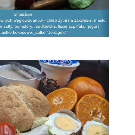
Śniadanie
awnych węglowodanów - chleb żytni na zakwasie, masło,
 żółty, pomidory, rzodkiewka, liście szpinaku, jogurt
ciastko kokosowe, jabłko "Jonagold"
Next