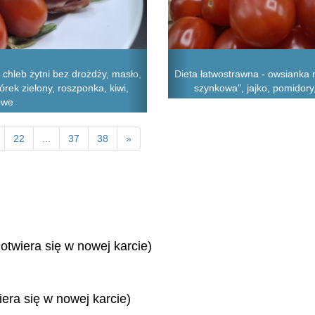
chleb żytni bez drożdży, masło,
Dieta łatwostrawna - owsianka 
rek zielony, roszponka, kiwi,
szynkowa", jajko, pomidory,
owe
22
...
37
38
»
 otwiera się w nowej karcie)
iera się w nowej karcie)