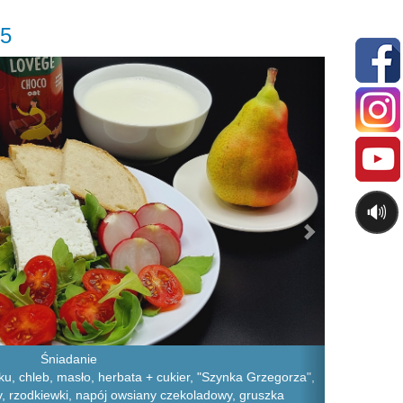
25
Next
🔊
Śniadanie
u, chleb, masło, herbata + cukier, "Szynka Grzegorza",
ry, rzodkiewki, napój owsiany czekoladowy, gruszka