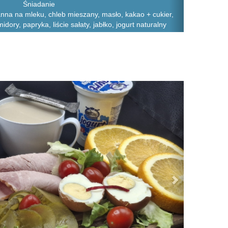
Śniadanie
na na mleku, chleb mieszany, masło, kakao + cukier,
midory, papryka, liście sałaty, jabłko, jogurt naturalny
Next