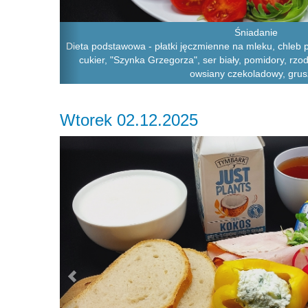
Śniadanie
Dieta podstawowa - płatki jęczmienne na mleku, chleb p
cukier, "Szynka Grzegorza", ser biały, pomidory, rzod
owsiany czekoladowy, grus
Wtorek 02.12.2025
Previous