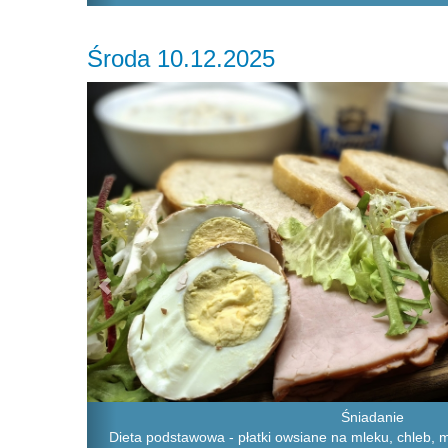
Środa 10.12.2025
Previous
Śniadanie
Dieta podstawowa - płatki owsiane na mleku, chleb, 