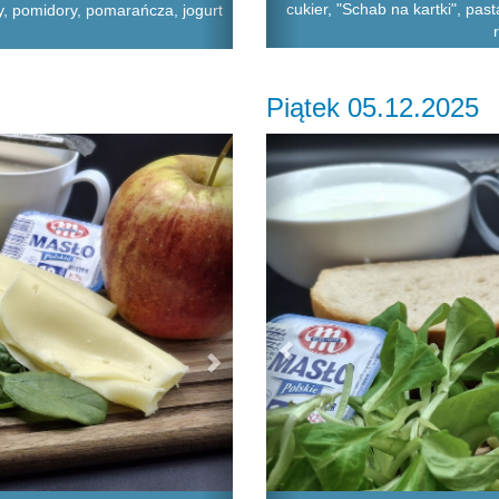
cukier, "Schab na kartki", past
y, pomidory, pomarańcza, jogurt
Piątek 05.12.2025
Next
Previous