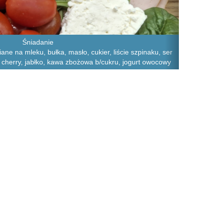
Śniadanie
iane na mleku, bułka, masło, cukier, liście szpinaku, ser
ry cherry, jabłko, kawa zbożowa b/cukru, jogurt owocowy