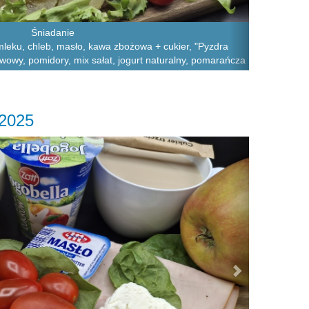
Śniadanie
leku, chleb, masło, kawa zbożowa + cukier, "Pyzdra
wowy, pomidory, mix sałat, jogurt naturalny, pomarańcza
.2025
Next