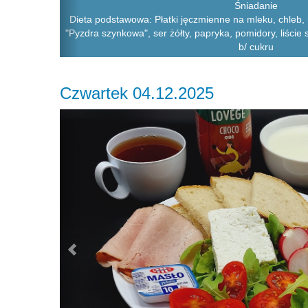
Śniadanie
Dieta podstawowa: Płatki jęczmienne na mleku, chleb,
"Pyzdra szynkowa", ser żółty, papryka, pomidory, liście 
b/ cukru
Czwartek 04.12.2025
Previous