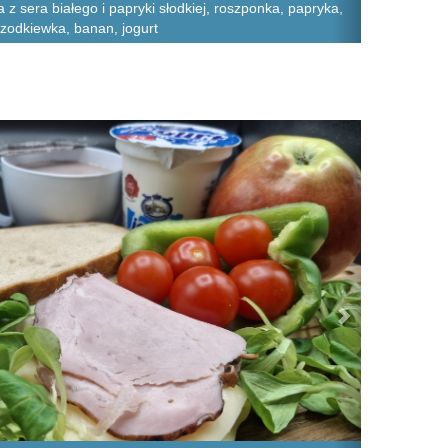
a z sera białego i papryki słodkiej, roszponka, papryka,
rzodkiewka, banan, jogurt
Next