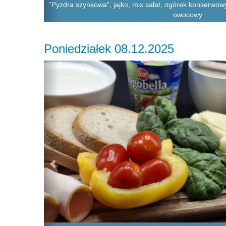
"Pyzdra szynkowa", jajko, mix sałat, ogórek konserwow
owocowy
Poniedziałek 08.12.2025
Previous