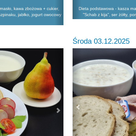
 masło, kawa zbożowa + cukier,
Dieta podstawowa - kasza man
szpinaku, jabłko, jogurt owocowy
"Schab z kija", ser żółty, po
Środa 03.12.2025
Next
Previous