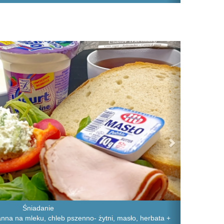
Next
Śniadanie
na na mleku, chleb pszenno- żytni, masło, herbata +