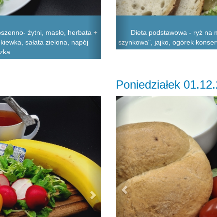
szenno- żytni, masło, herbata +
Dieta podstawowa - ryż na m
kiewka, sałata zielona, napój
szynkowa", jajko, ogórek konser
zka
Poniedziałek 01.12
Next
Previous