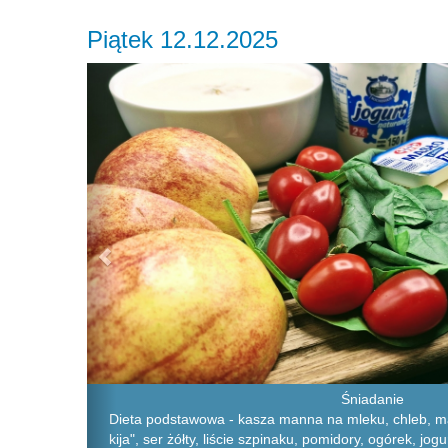
Piątek 12.12.2025
Previous
Śniadanie
Dieta podstawowa - kasza manna na mleku, chleb, ma
kija", ser żółty, liście szpinaku, pomidory, ogórek, jog