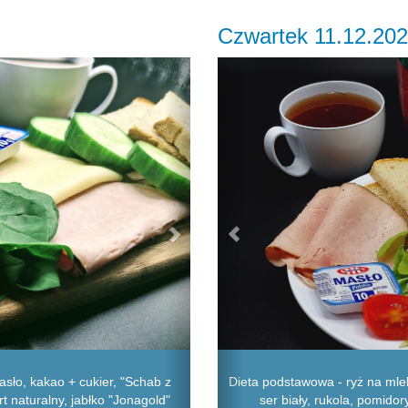
Czwartek 11.12.20
Next
Previous
sło, kakao + cukier, "Schab z
Dieta podstawowa - ryż na mlek
urt naturalny, jabłko "Jonagold"
ser biały, rukola, pomido