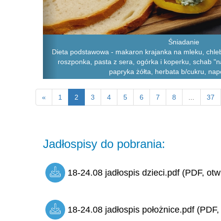
Śniadanie
Dieta podstawowa - makaron krajanka na mleku, chleb 
roszponka, pasta z sera, ogórka i koperku, schab "n
papryka żółta, herbata b/cukru, na
«
1
2
3
4
5
6
7
8
...
37
Jadłospisy do pobrania:
18-24.08 jadłospis dzieci.pdf (PDF, otw
18-24.08 jadłospis położnice.pdf (PDF,