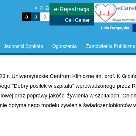
a
a
a
e-Rejestracja
a
a
a
Call Center
Jednostki Szpitala
Ogłoszenia
Zamówienia Publiczne
23 r. Uniwersyteckie Centrum Kliniczne im. prof. K Gib
wego "Dobry posiłek w szpitalu" wprowadzonego przez R
niowej oraz poprawy jakości żywienia w szpitalach. Cel
nie optymalnego modelu żywienia świadczeniobiorców w 