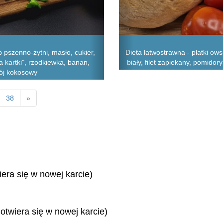
pszenno-żytni, masło, cukier,
Dieta łatwostrawna - płatki ows
a kartki", rzodkiewka, banan,
biały, filet zapiekany, pomido
pój kokosowy
38
»
iera się w nowej karcie)
 otwiera się w nowej karcie)