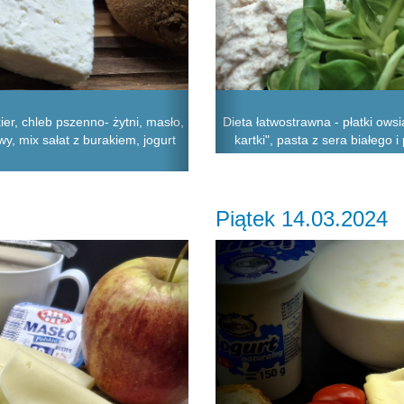
r, chleb pszenno- żytni, masło,
Dieta łatwostrawna - płatki ows
y, mix sałat z burakiem, jogurt
kartki", pasta z sera białego
Piątek 14.03.2024
Next
Previous