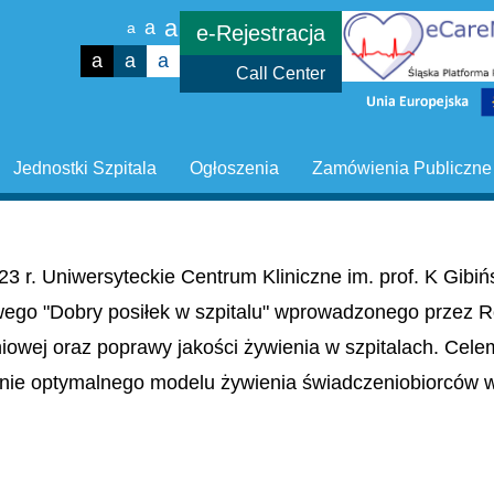
a
a
a
e-Rejestracja
a
a
a
Call Center
Jednostki Szpitala
Ogłoszenia
Zamówienia Publiczne
23 r. Uniwersyteckie Centrum Kliniczne im. prof. K Gib
wego "Dobry posiłek w szpitalu" wprowadzonego przez R
niowej oraz poprawy jakości żywienia w szpitalach. Cel
nie optymalnego modelu żywienia świadczeniobiorców w 