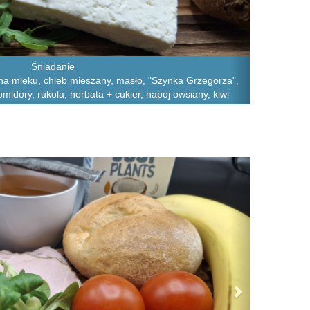
Śniadanie
a mleku, chleb mieszany, masło, "Szynka Grzegorza",
omidory, rukola, herbata + cukier, napój owsiany, kiwi
Next