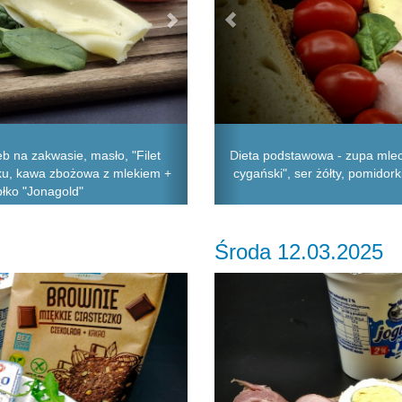
b na zakwasie, masło, "Filet
Dieta podstawowa - zupa mlec
naku, kawa zbożowa z mlekiem +
cygański", ser żółty, pomidorki
błko "Jonagold"
Środa 12.03.2025
Next
Previous