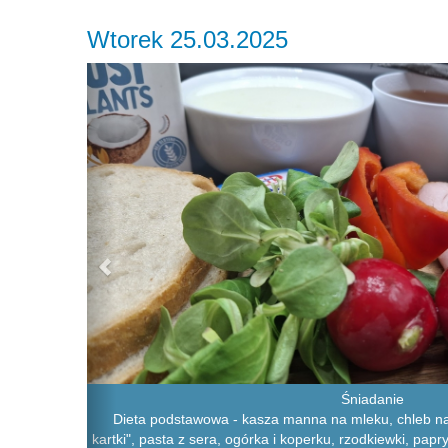
Wtorek 25.03.2025
Previous
Śniadanie
Dieta podstawowa - kasza manna na mleku, chleb na
kartki", pasta z sera, ogórka i koperku, rzodkiewki, papr