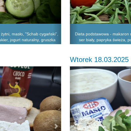
żytni, masło, "Schab cygański",
Dieta podstawowa - makaron n
ukier, jogurt naturalny, gruszka
ser biały, papryka świeża, p
Wtorek 18.03.2025
Next
Previous