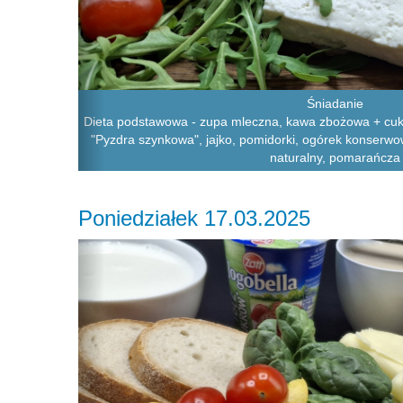
Śniadanie
Dieta podstawowa - zupa mleczna, kawa zbożowa + cukie
"Pyzdra szynkowa", jajko, pomidorki, ogórek konserwow
naturalny, pomarańcza
Poniedziałek 17.03.2025
Previous