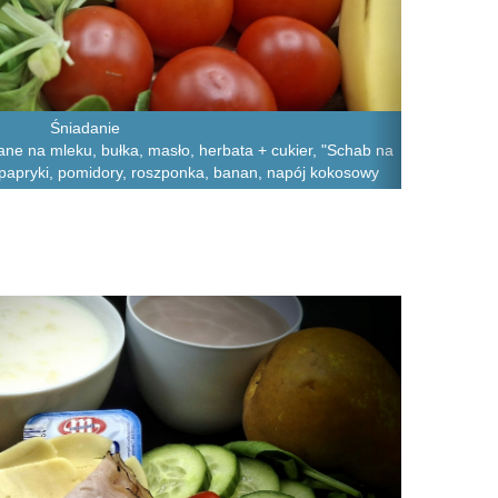
Śniadanie
iane na mleku, bułka, masło, herbata + cukier, "Schab na
 i papryki, pomidory, roszponka, banan, napój kokosowy
Next