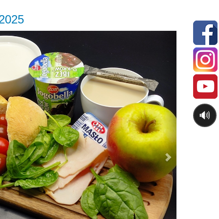
.2025
Next
🔊