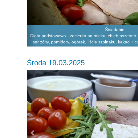
Śniadanie
Dieta podstawowa - zacierka na mleku, chleb pszenno- 
ser żółty, pomidory, ogórek, liście szpinaku, kakao + c
Środa 19.03.2025
Previous