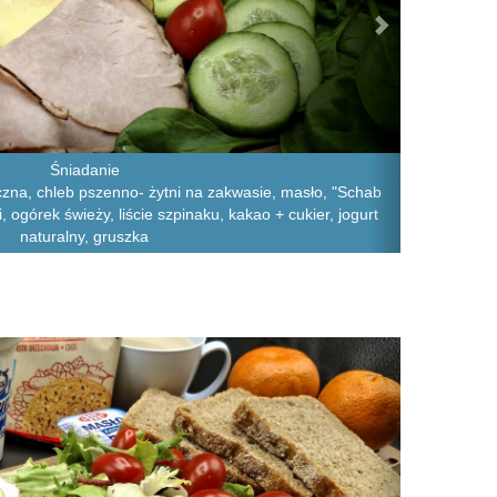
Śniadanie
zna, chleb pszenno- żytni na zakwasie, masło, "Schab
, ogórek świeży, liście szpinaku, kakao + cukier, jogurt
naturalny, gruszka
Next