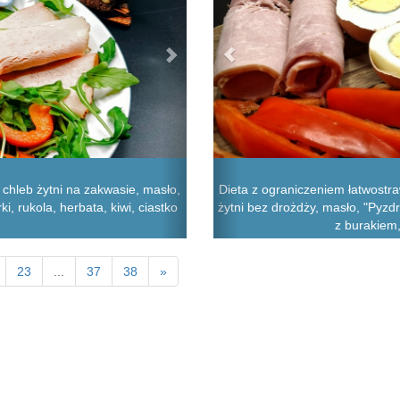
chleb żytni na zakwasie, masło,
Dieta z ograniczeniem łatwost
, rukola, herbata, kiwi, ciastko
żytni bez drożdży, masło, "Pyzdr
z burakiem,
23
...
37
38
»