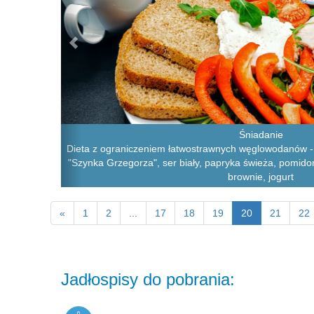
Śniadanie
Dieta z ograniczeniem łatwostrawnych węglowodanów - 
"Szynka Grzegorza", ser biały, papryka świeża, pomidorki
brownie, jogurt
«
1
2
...
17
18
19
20
21
22
Jadłospisy do pobrania: