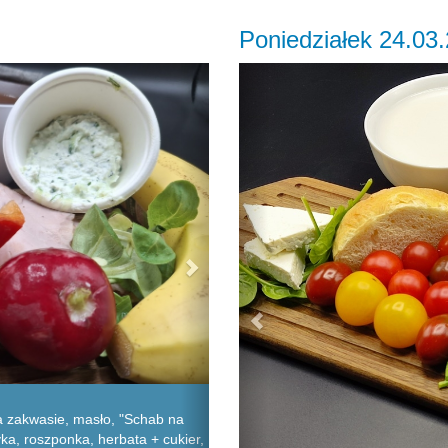
Poniedziałek 24.03
Next
Previous
 zakwasie, masło, "Schab na
yka, roszponka, herbata + cukier,