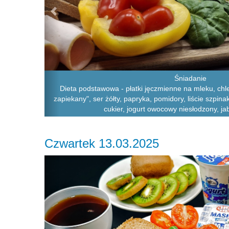
Śniadanie
Dieta podstawowa - płatki jęczmienne na mleku, chle
zapiekany", ser żółty, papryka, pomidory, liście szpi
cukier, jogurt owocowy niesłodzony, ja
Czwartek 13.03.2025
Previous