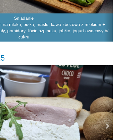
Śniadanie
n na mleku, bułka, masło, kawa zbożowa z mlekiem +
iały, pomidory, liście szpinaku, jabłko, jogurt owocowy b/
cukru
25
Next