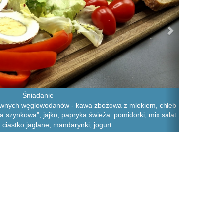
Śniadanie
rawnych węglowodanów - kawa zbożowa z mlekiem, chleb
a szynkowa", jajko, papryka świeża, pomidorki, mix sałat
 ciastko jaglane, mandarynki, jogurt