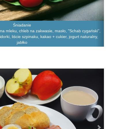
Śniadanie
na mleku, chleb na zakwasie, masło, "Schab cygański",
dorki, liście szpinaku, kakao + cukier, jogurt naturalny,
jabłko
Next