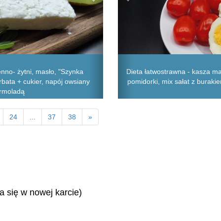
nno- żytni, masło, "Szynka
Dieta łatwostrawna - kasza ma
rbata + cukier, napój owsiany
pomidorki, mix sałat z buraki
armoladą
24
...
37
38
»
ra się w nowej karcie)