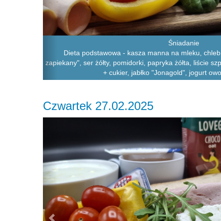
Śniadanie
Dieta podstawowa - kasza manna na mleku, chleb 
zapiekany", ser żółty, pomidorki, papryka żółta, liście
+ cukier, jabłko "Jonagold", jogurt ow
Czwartek 27.02.2025
Previous