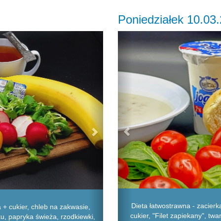
Poniedziałek 10.03
Next
Previous
Dieta łatwostrawna - zacier
 + cukier, chleb na zakwasie,
cukier, "Filet zapiekany", twa
ku, papryka świeża, rzodkiewki,