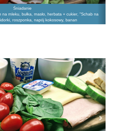
Śniadanie
 na mleku, bułka, masło, herbata + cukier, "Schab na
omidorki, roszponka, napój kokosowy, banan
Next