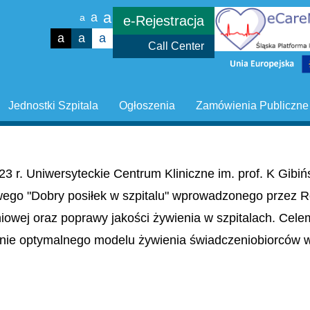
a
a
a
e-Rejestracja
a
a
a
Call Center
Jednostki Szpitala
Ogłoszenia
Zamówienia Publiczne
23 r. Uniwersyteckie Centrum Kliniczne im. prof. K Gib
wego "Dobry posiłek w szpitalu" wprowadzonego przez R
niowej oraz poprawy jakości żywienia w szpitalach. Cel
nie optymalnego modelu żywienia świadczeniobiorców w 