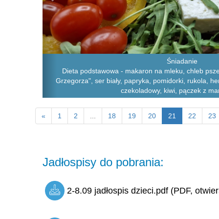
Śniadanie
Dieta podstawowa - makaron na mleku, chleb psze
Grzegorza", ser biały, papryka, pomidorki, rukola, he
czekoladowy, kiwi, pączek z m
«
1
2
...
18
19
20
21
22
23
Jadłospisy do pobrania:
2-8.09 jadłospis dzieci.pdf (PDF, otwie