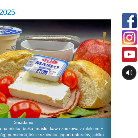
.2025
Next
🔊
Śniadanie
ka na mleku, bułka, masło, kawa zbożowa z mlekiem +
róg, pomidorki, liście szpinaku, jogurt naturalny, jabłko