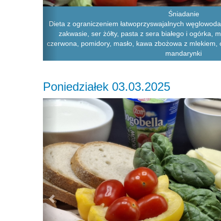
Śniadanie
Dieta z ograniczeniem łatwoprzyswajalnych węglowodan
zakwasie, ser żółty, pasta z sera białego i ogórka, 
czerwona, pomidory, masło, kawa zbożowa z mlekiem, cia
mandarynki
Poniedziałek 03.03.2025
Previous