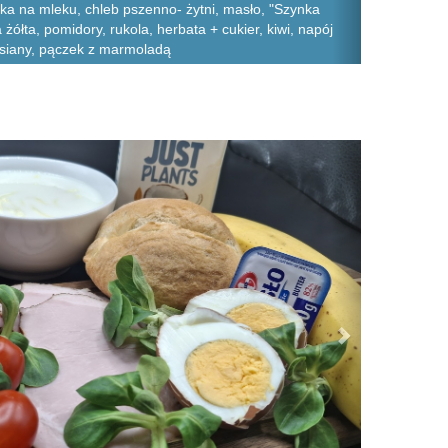
ka na mleku, chleb pszenno- żytni, masło, "Szynka
żółta, pomidory, rukola, herbata + cukier, kiwi, napój
siany, pączek z marmoladą
Next