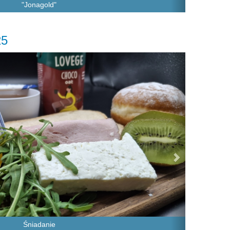
"Jonagold"
25
Next
Śniadanie