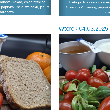
anów - kakao, chleb żytni na
Dieta podstawowa - zacier
papryka, liście szpinaku, jogurt
Grzegorza", twaróg, papryka 
omarańcza
ow
Wtorek 04.03.2025
Next
Previous