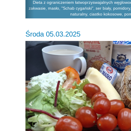
Dieta z ograniczeniem łatwoprzyswajalnych węglowod
zakwasie, masło, "Schab cygański", ser biały, pomidory, 
naturalny, ciastko kokosowe, p
Środa 05.03.2025
Previous