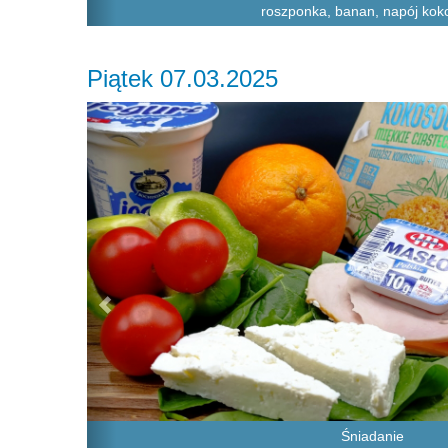
roszponka, banan, napój ko
Piątek 07.03.2025
Previous
Śniadanie