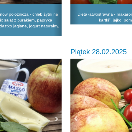
ów położnicza - chleb żytni na
Dieta łatwostrawna - makaron
mix sałat z burakiem, papryka
kartki", jajko, p
stko jaglane, jogurt naturalny,
Piątek 28.02.2025
Next
Previous