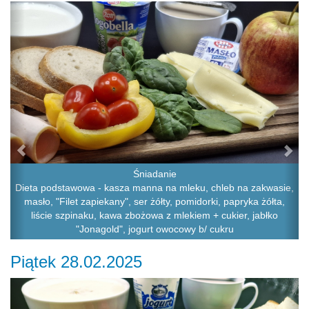
Previous
Ne
Śniadanie
Dieta podstawowa - kasza manna na mleku, chleb na zakwasie,
masło, "Filet zapiekany", ser żółty, pomidorki, papryka żółta,
liście szpinaku, kawa zbożowa z mlekiem + cukier, jabłko
"Jonagold", jogurt owocowy b/ cukru
Piątek 28.02.2025
Previous
Ne