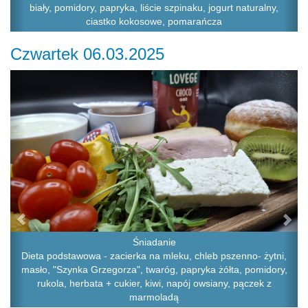
biały, pomidory, papryka, liście szpinaku, jogurt naturalny,
ciastko kokosowe, pomarańcza
Czwartek 06.03.2025
Previous
Ne
Śniadanie
Dieta podstawowa - zacierka na mleku, chleb pszenno- żytni,
masło, "Szynka Grzegorza", twaróg, papryka żółta, pomidory,
rukola, herbata + cukier, kiwi, napój owsiany, pączek z
marmoladą