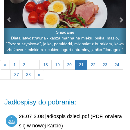
Śniadanie
Dieta łatwostrawna - kasza manna na mleku, bułka, masło,
"Pyzdra szynkowa", jajko, pomidorki, mix sałat z burakiem, kawa
zbożowa z mlekiem + cukier, jogurt naturalny, jabłko "Jonagold"
«
1
2
...
18
19
20
21
22
23
24
...
37
38
»
Jadłospisy do pobrania:
28.07-3.08 jadłospis dzieci.pdf (PDF, otwiera
się w nowej karcie)