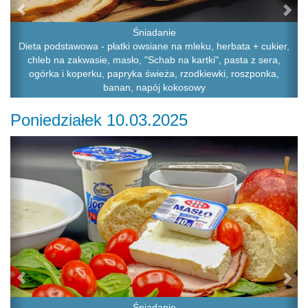
Śniadanie
Dieta podstawowa - płatki owsiane na mleku, herbata + cukier,
chleb na zakwasie, masło, "Schab na kartki", pasta z sera,
ogórka i koperku, papryka świeża, rzodkiewki, roszponka,
banan, napój kokosowy
Poniedziałek 10.03.2025
Previous
Ne
Śniadanie