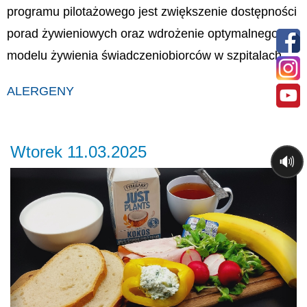
programu pilotażowego jest zwiększenie dostępności
porad żywieniowych oraz wdrożenie optymalnego
modelu żywienia świadczeniobiorców w szpitalach.
ALERGENY
Wtorek 11.03.2025
🔊
Previous
Ne