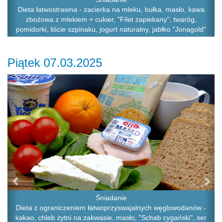
Dieta łatwostrawna - zacierka na mleku, bułka, masło, kawa
zbożowa z mlekiem + cukier, "Filet zapiekany", twaróg,
pomidorki, liście szpinaku, jogurt naturalny, jabłko "Jonagold"
Piątek 07.03.2025
Previous
Ne
Śniadanie
Dieta z ograniczeniem łatwoprzyswajalnych węglowodanów -
kakao, chleb żytni na zakwasie, masło, "Schab cygański", ser