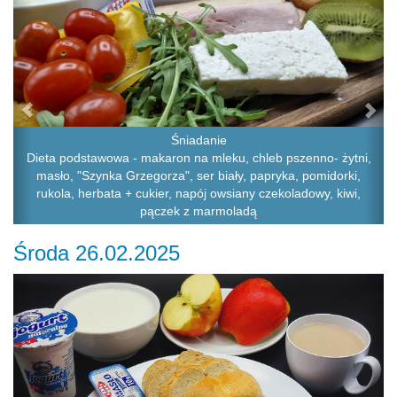
Śniadanie
Dieta podstawowa - makaron na mleku, chleb pszenno- żytni,
masło, "Szynka Grzegorza", ser biały, papryka, pomidorki,
rukola, herbata + cukier, napój owsiany czekoladowy, kiwi,
pączek z marmoladą
Środa 26.02.2025
Previous
Ne