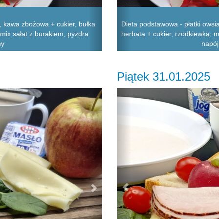
 kawa zbożowa + cukier, bułka
Dieta podstawowa - płatki owsi
 mix sałat z burakiem, pyzdra
herbata + cukier, rzodkiewka, m
ny
napój
Piątek 31.01.2025
Next
Previous