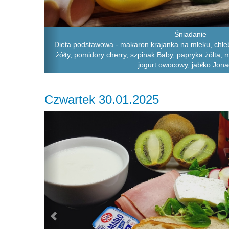
Śniadanie
Dieta podstawowa - makaron krajanka na mleku, chleb 
żółty, pomidory cherry, szpinak Baby, papryka żółta,
jogurt owocowy, jabłko Jona
Czwartek 30.01.2025
Previous