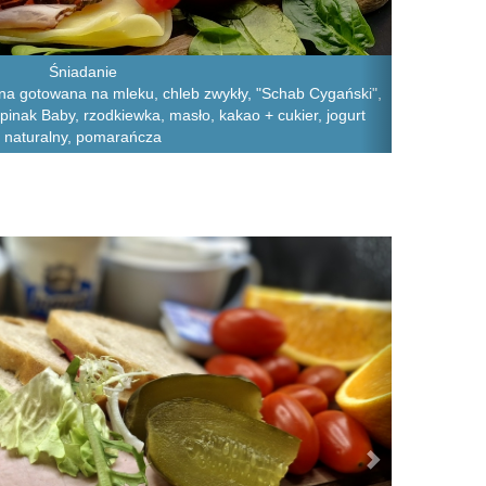
Śniadanie
a gotowana na mleku, chleb zwykły, "Schab Cygański",
zpinak Baby, rzodkiewka, masło, kakao + cukier, jogurt
naturalny, pomarańcza
Next