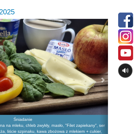
.2025
Next
🔊
Śniadanie
 na mleku, chleb zwykły, masło, "Filet zapiekany", ser
eża, liście szpinaku, kawa zbożowa z mlekiem + cukier,