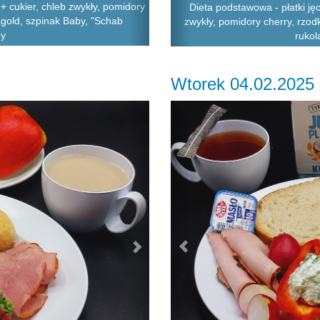
 cukier, chleb zwykły, pomidory
Dieta podstawowa - płatki j
nagold, szpinak Baby, "Schab
zwykły, pomidory cherry, rzod
ny
rukol
Wtorek 04.02.2025
Next
Previous