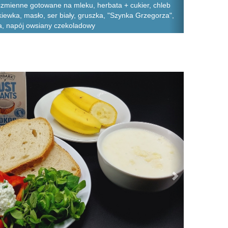
ęczmienne gotowane na mleku, herbata + cukier, chleb
kiewka, masło, ser biały, gruszka, "Szynka Grzegorza",
a, napój owsiany czekoladowy
Next