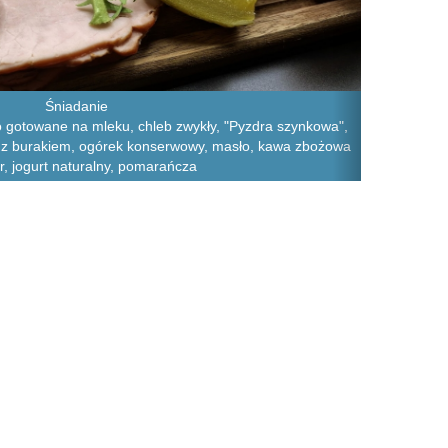
Śniadanie
o gotowane na mleku, chleb zwykły, "Pyzdra szynkowa",
at z burakiem, ogórek konserwowy, masło, kawa zbożowa
r, jogurt naturalny, pomarańcza