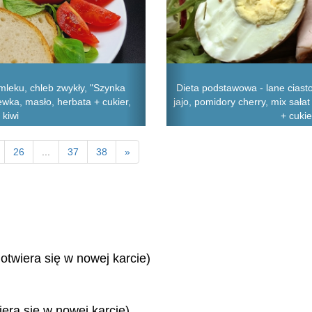
mleku, chleb zwykły, "Szynka
Dieta podstawowa - lane ciast
ewka, masło, herbata + cukier,
jajo, pomidory cherry, mix sał
 kiwi
+ cukie
26
...
37
38
»
 otwiera się w nowej karcie)
iera się w nowej karcie)