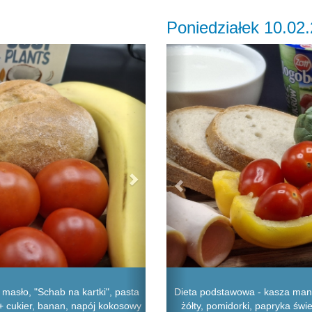
Poniedziałek 10.02
Next
Previous
 masło, "Schab na kartki", pasta
Dieta podstawowa - kasza manna
 + cukier, banan, napój kokosowy
żółty, pomidorki, papryka świ