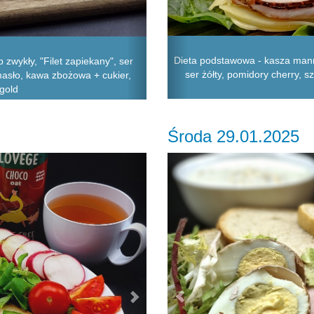
Dieta podstawowa - kasza mann
zwykły, "Filet zapiekany", ser
ser żółty, pomidory cherry, s
 masło, kawa zbożowa + cukier,
gold
Środa 29.01.2025
Next
Previous