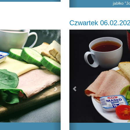
jabłko "J
Czwartek 06.02.20
Next
Previous