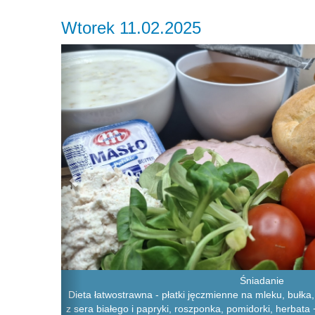
Wtorek 11.02.2025
Previous
Śniadanie
Dieta łatwostrawna - płatki jęczmienne na mleku, bułka,
z sera białego i papryki, roszponka, pomidorki, herbata