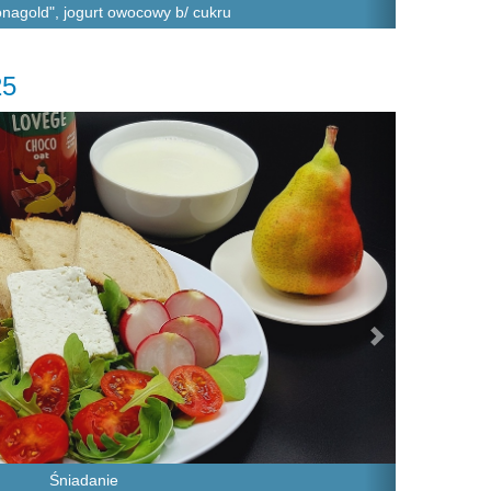
onagold", jogurt owocowy b/ cukru
25
Next
Śniadanie