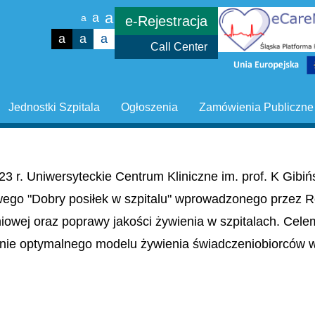
a
a
a
e-Rejestracja
a
a
a
Call Center
Jednostki Szpitala
Ogłoszenia
Zamówienia Publiczne
23 r. Uniwersyteckie Centrum Kliniczne im. prof. K Gib
wego "Dobry posiłek w szpitalu" wprowadzonego przez R
niowej oraz poprawy jakości żywienia w szpitalach. Cel
nie optymalnego modelu żywienia świadczeniobiorców w 