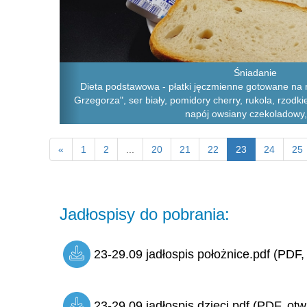
Śniadanie
Dieta podstawowa - płatki jęczmienne gotowane na 
Grzegorza", ser biały, pomidory cherry, rukola, rzodki
napój owsiany czekoladowy,
«
1
2
...
20
21
22
23
24
25
Jadłospisy do pobrania:
23-29.09 jadłospis położnice.pdf (PDF,
23-29.09 jadłospis dzieci.pdf (PDF, otw