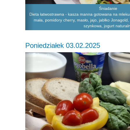
Śniadanie
Dieta łatwostrawna - kasza manna gotowana na mleku,
mała, pomidory cherry, masło, jajo, jabłko Jonagold,
szynkowa, jogurt natural
Poniedziałek 03.02.2025
Previous