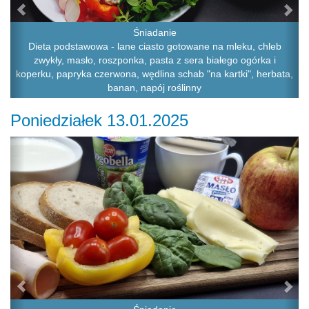
Śniadanie
Dieta podstawowa - lane ciasto gotowane na mleku, chleb
zwykły, masło, roszponka, pasta z sera białego ogórka i
koperku, papryka czerwona, wędlina schab "na kartki", herbata,
banan, napój roślinny
Poniedziałek 13.01.2025
Previous
Ne