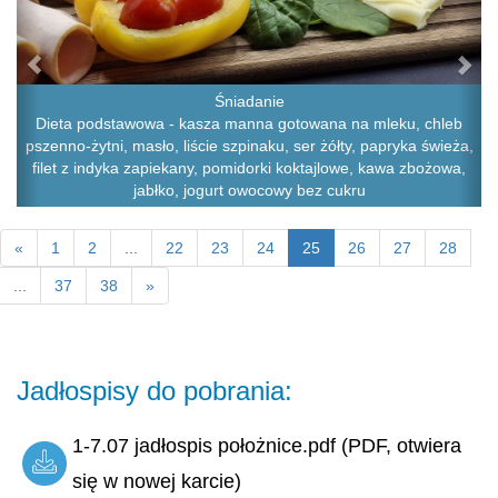
Śniadanie
Dieta podstawowa - kasza manna gotowana na mleku, chleb
pszenno-żytni, masło, liście szpinaku, ser żółty, papryka świeża,
filet z indyka zapiekany, pomidorki koktajlowe, kawa zbożowa,
jabłko, jogurt owocowy bez cukru
«
1
2
...
22
23
24
25
26
27
28
...
37
38
»
Jadłospisy do pobrania:
1-7.07 jadłospis położnice.pdf (PDF, otwiera
się w nowej karcie)