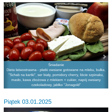
Previous
Ne
Śniadanie
Dieta łatwostrawna - płatki owsiane gotowane na mleku, bułka,
"Schab na kartki", ser biały, pomidory cherry, liście szpinaku,
masło, kawa zbożowa z mlekiem + cukier, napój owsiany
czekoladowy, jabłko "Jonagold"
Piątek 03.01.2025
Previous
Ne