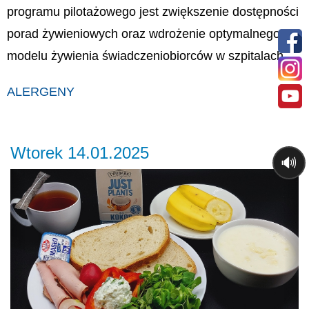
programu pilotażowego jest zwiększenie dostępności
porad żywieniowych oraz wdrożenie optymalnego
modelu żywienia świadczeniobiorców w szpitalach.
ALERGENY
Wtorek 14.01.2025
🔊
Previous
Ne