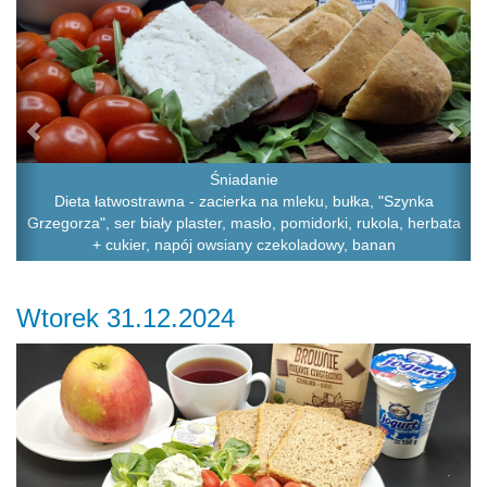
Śniadanie
Dieta łatwostrawna - zacierka na mleku, bułka, "Szynka
Grzegorza", ser biały plaster, masło, pomidorki, rukola, herbata
+ cukier, napój owsiany czekoladowy, banan
Wtorek 31.12.2024