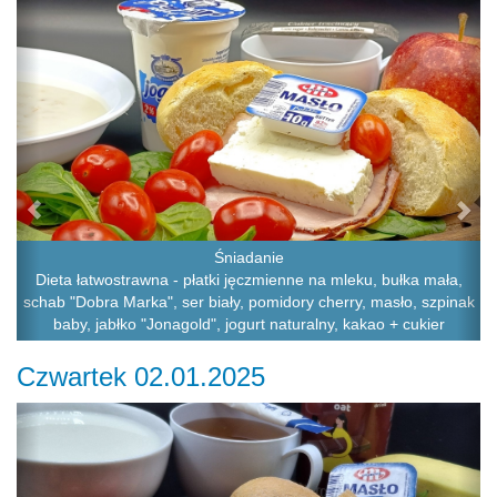
Śniadanie
Dieta łatwostrawna - płatki jęczmienne na mleku, bułka mała,
schab "Dobra Marka", ser biały, pomidory cherry, masło, szpinak
baby, jabłko "Jonagold", jogurt naturalny, kakao + cukier
Czwartek 02.01.2025
Previous
Ne