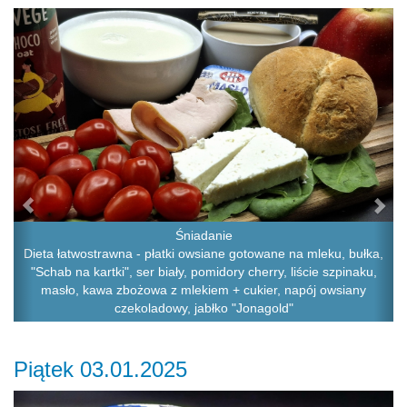
Previous
Ne
Śniadanie
Dieta łatwostrawna - płatki owsiane gotowane na mleku, bułka,
"Schab na kartki", ser biały, pomidory cherry, liście szpinaku,
masło, kawa zbożowa z mlekiem + cukier, napój owsiany
czekoladowy, jabłko "Jonagold"
Piątek 03.01.2025
Previous
Ne