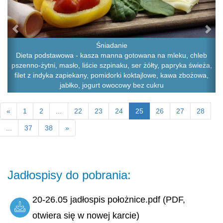
Śniadanie
Dieta podstawowa - kasza manna gotowana na mleku, chleb
pszenno-żytni, masło, liście szpinaku, ser żółty, papryka świeża,
filet z indyka zapiekany, pomidorki koktajlowe, kawa zbożowa,
jabłko, jogurt owocowy bez cukru
«
1
2
...
22
23
24
25
26
27
28
...
37
38
»
Jadłospisy do pobrania:
20-26.05 jadłospis położnice.pdf (PDF,
otwiera się w nowej karcie)