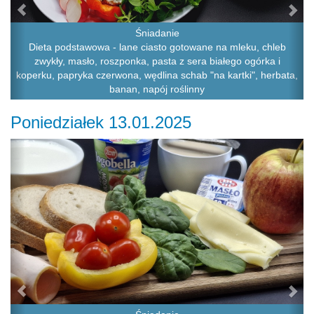
Śniadanie
Dieta podstawowa - lane ciasto gotowane na mleku, chleb
zwykły, masło, roszponka, pasta z sera białego ogórka i
koperku, papryka czerwona, wędlina schab "na kartki", herbata,
banan, napój roślinny
Poniedziałek 13.01.2025
Previous
Ne