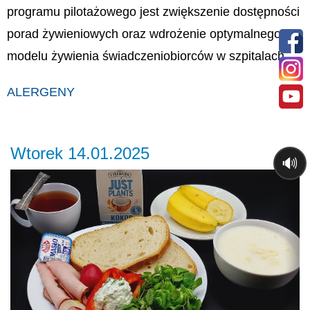
programu pilotażowego jest zwiększenie dostępności
porad żywieniowych oraz wdrożenie optymalnego
modelu żywienia świadczeniobiorców w szpitalach.
ALERGENY
Wtorek 14.01.2025
🔊
Previous
Ne