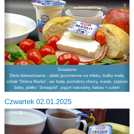
Śniadanie
Dieta łatwostrawna - płatki jęczmienne na mleku, bułka mała,
schab "Dobra Marka", ser biały, pomidory cherry, masło, szpinak
baby, jabłko "Jonagold", jogurt naturalny, kakao + cukier
Czwartek 02.01.2025
Previous
Ne