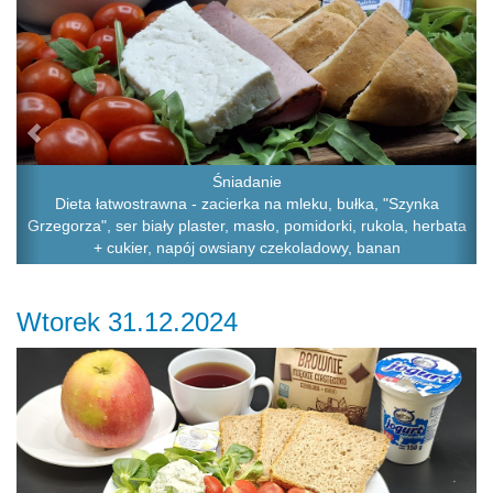
Śniadanie
Dieta łatwostrawna - zacierka na mleku, bułka, "Szynka
Grzegorza", ser biały plaster, masło, pomidorki, rukola, herbata
+ cukier, napój owsiany czekoladowy, banan
Wtorek 31.12.2024