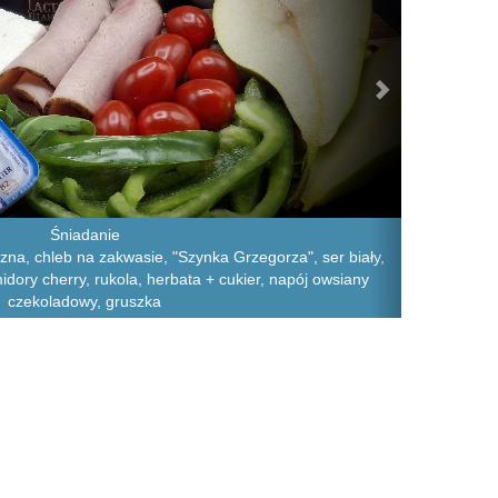
Śniadanie
na, chleb na zakwasie, "Szynka Grzegorza", ser biały,
dory cherry, rukola, herbata + cukier, napój owsiany
czekoladowy, gruszka