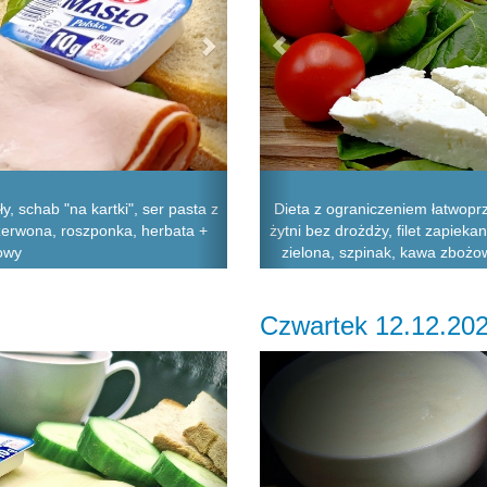
 schab "na kartki", ser pasta z
Dieta z ograniczeniem łatwopr
zerwona, roszponka, herbata +
żytni bez drożdży, filet zapieka
owy
zielona, szpinak, kawa zbożo
Czwartek 12.12.20
Next
Previous