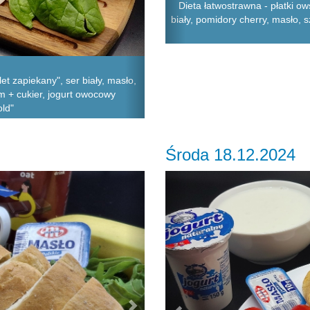
Dieta łatwostrawna - płatki o
biały, pomidory cherry, masło, s
et zapiekany", ser biały, masło,
m + cukier, jogurt owocowy
old"
Środa 18.12.2024
Next
Previous