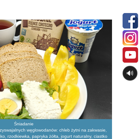
🔊
Śniadanie
rzyswajalnych węglowodanów: chleb żytni na zakwasie,
jko, rzodkiewka, papryka żółta, jogurt naturalny, ciastko