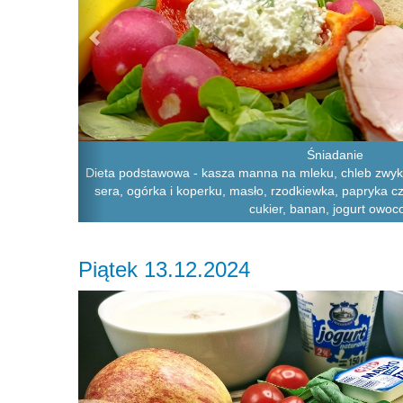
Śniadanie
Dieta podstawowa - kasza manna na mleku, chleb zwykły,
sera, ogórka i koperku, masło, rzodkiewka, papryka c
cukier, banan, jogurt owoc
Piątek 13.12.2024
Previous