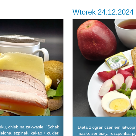
Wtorek 24.12.2024
Next
eku, chleb na zakwasie, "Schab
Dieta z ograniczeniem łatwop
ielona, szpinak, kakao + cukier,
masło, ser biały, roszponka, ja