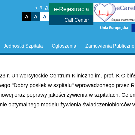
a
a
a
e-Rejestracja
a
a
a
Call Center
Jednostki Szpitala
Ogłoszenia
Zamówienia Publiczne
23 r. Uniwersyteckie Centrum Kliniczne im. prof. K Gib
wego "Dobry posiłek w szpitalu" wprowadzonego przez R
niowej oraz poprawy jakości żywienia w szpitalach. Cel
nie optymalnego modelu żywienia świadczeniobiorców w 