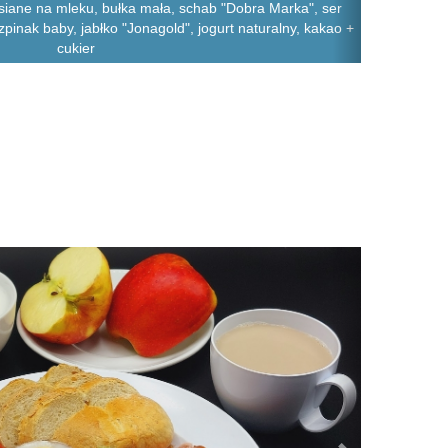
wsiane na mleku, bułka mała, schab "Dobra Marka", ser
zpinak baby, jabłko "Jonagold", jogurt naturalny, kakao +
cukier
Next