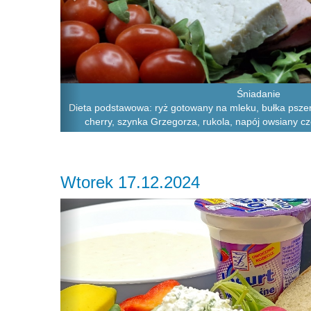
Śniadanie
Dieta podstawowa: ryż gotowany na mleku, bułka pszenn
cherry, szynka Grzegorza, rukola, napój owsiany c
Wtorek 17.12.2024
Previous