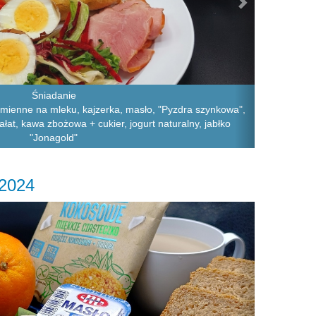
Śniadanie
czmienne na mleku, kajzerka, masło, "Pyzdra szynkowa",
ałat, kawa zbożowa + cukier, jogurt naturalny, jabłko
"Jonagold"
.2024
Next