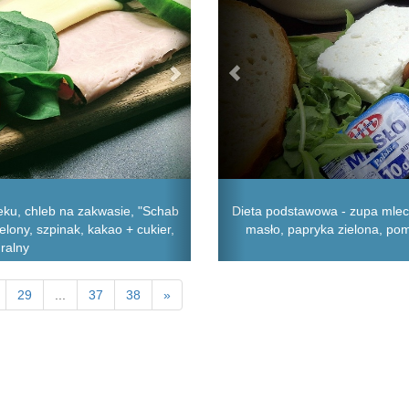
eku, chleb na zakwasie, "Schab
Dieta podstawowa - zupa mlecz
elony, szpinak, kakao + cukier,
masło, papryka zielona, pomi
uralny
29
...
37
38
»