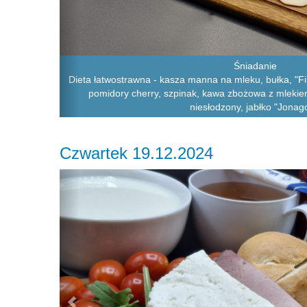
Śniadanie
Dieta łatwostrawna - kasza manna na mleku, bułka, "Fil
pomidory cherry, szpinak, kawa zbożowa z mlekie
niesłodzony, jabłko "Jonag
Czwartek 19.12.2024
Previous