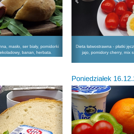
a, masło, ser biały, pomidorki
Dieta łatwostrawna - płatki ję
zekoladowy, banan, herbata.
jajo, pomidory cherry, mix s
Poniedziałek 16.12
Next
Previous