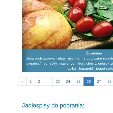
Śniadanie
Dieta podstawowa - płatki jęczmienne gotowane na ml
cygański", ser żółty, masło, pomidory cherry, ogórek zi
jabłko "Jonagold", jogurt nat
«
1
2
...
23
24
25
26
27
28
Jadłospisy do pobrania: