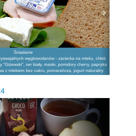
Śniadanie
zyswajalnych węglowodanów - zacierka na mleku, chleb
ny "Giżewski", ser biały, masło, pomidory cherry, papryka
wa z mlekiem bez cukru, pomarańcza, jogurt naturalny
24
Next