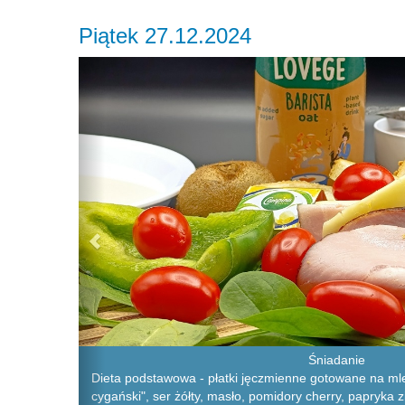
Piątek 27.12.2024
Previous
Śniadanie
Dieta podstawowa - płatki jęczmienne gotowane na ml
cygański", ser żółty, masło, pomidory cherry, papryka z