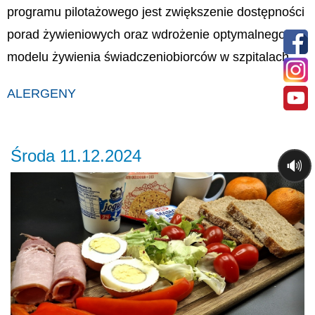
programu pilotażowego jest zwiększenie dostępności
porad żywieniowych oraz wdrożenie optymalnego
modelu żywienia świadczeniobiorców w szpitalach.
ALERGENY
Środa 11.12.2024
🔊
Previous
Ne