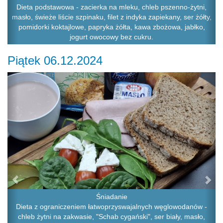
Dieta podstawowa - zacierka na mleku, chleb pszenno-żytni,
masło, świeże liście szpinaku, filet z indyka zapiekany, ser żółty,
pomidorki koktajlowe, papryka żółta, kawa zbożowa, jabłko,
jogurt owocowy bez cukru.
Piątek 06.12.2024
Previous
Ne
Śniadanie
Dieta z ograniczeniem łatwoprzyswajalnych węglowodanów -
chleb żytni na zakwasie, "Schab cygański", ser biały, masło,