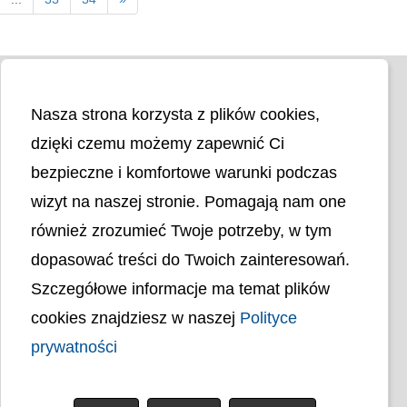
Nasza strona korzysta z plików cookies,
dzięki czemu możemy zapewnić Ci
bezpieczne i komfortowe warunki podczas
wizyt na naszej stronie. Pomagają nam one
Liczba odwiedzin
4403532
również zrozumieć Twoje potrzeby, w tym
dopasować treści do Twoich zainteresowań.
Polityka cookies
Szczegółowe informacje ma temat plików
Polityka prywatności
Mapa strony
cookies znajdziesz w naszej
Polityce
Ochrona Danych Osobowych
prywatności
Deklaracja Dostępności
Dostępność Architektoniczna Budynków
PL