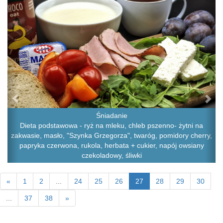
Śniadanie
Dieta podstawowa - ryż na mleku, chleb pszenno- żytni na
zakwasie, masło, "Szynka Grzegorza", twaróg, pomidory cherry,
papryka czerwona, rukola, herbata + cukier, napój owsiany
czekoladowy, śliwki
«
1
2
...
24
25
26
27
28
29
30
...
37
38
»