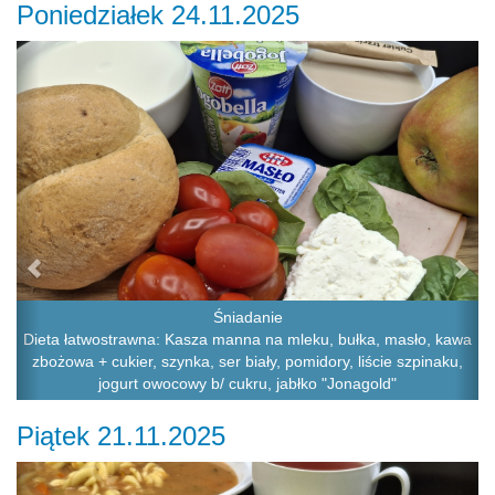
Poniedziałek 24.11.2025
Previous
Ne
Śniadanie
Dieta łatwostrawna: Kasza manna na mleku, bułka, masło, kawa
zbożowa + cukier, szynka, ser biały, pomidory, liście szpinaku,
jogurt owocowy b/ cukru, jabłko "Jonagold"
Piątek 21.11.2025
Previous
Ne