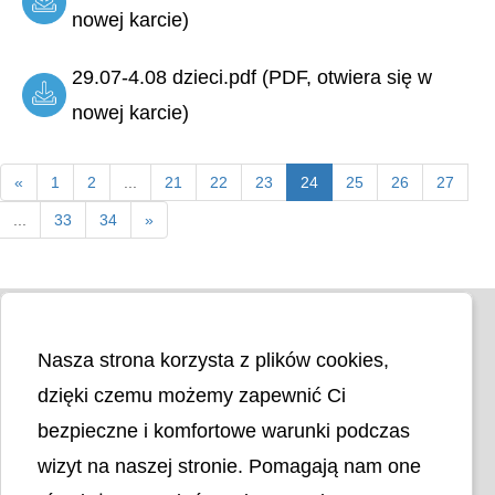
nowej karcie)
29.07-4.08 dzieci.pdf (PDF, otwiera się w
nowej karcie)
«
1
2
...
21
22
23
24
25
26
27
...
33
34
»
Nasza strona korzysta z plików cookies,
dzięki czemu możemy zapewnić Ci
bezpieczne i komfortowe warunki podczas
wizyt na naszej stronie. Pomagają nam one
Liczba odwiedzin
4404479