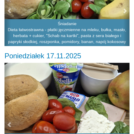
Śniadanie
Dieta łatwostrawna - płatki jęczmienne na mleku, bułka, masło,
herbata + cukier, "Schab na kartki", pasta z sera białego i
papryki słodkiej, roszponka, pomidory, banan, napój kokosowy
Poniedziałek 17.11.2025
Previous
Ne