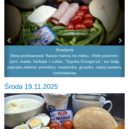
Śniadanie
Dieta podstawowa: Kasza manna na mleku, chleb pszenno-
żytni, masło, herbata + cukier, "Szynka Grzegorza", ser biały,
papryka zielona, pomidory, roszponka, gruszka, napój owsiany
czekoladowy
Środa 19.11.2025
Previous
Ne