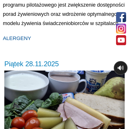
programu pilotażowego jest zwiększenie dostępności
porad żywieniowych oraz wdrożenie optymalnego
modelu żywienia świadczeniobiorców w szpitalach.
ALERGENY
Piątek 28.11.2025
🔊
Previous
Ne