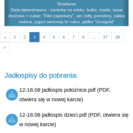
Śniadanie
Dieta łatwostrawna - zacierka na mleku, bułka, masło, kawa
zbożowa + cukier, "Filet zapiekany", ser żółty, pomidory, sałata
zielona, jogurt owocowy b/ cukru, jabłko "Jonagold"
«
1
2
3
4
5
6
7
8
...
37
38
»
Jadłospisy do pobrania:
12-18.08 jadłospis położnice.pdf (PDF,
otwiera się w nowej karcie)
12-18.08 jadłospis dzieci.pdf (PDF, otwiera się
w nowej karcie)