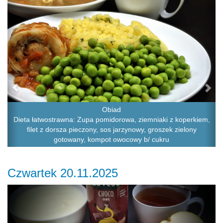
Obiad
Dieta łatwostrawna: Zupa pomidorowa, ziemniaki z koperkiem,
filet z dorsza pieczony, sos jarzynowy, groszek zielony
gotowany, kompot owocowy b/ cukru
Czwartek 20.11.2025
Previous
Ne