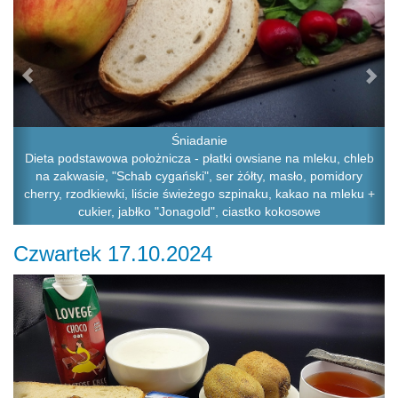
Śniadanie
Dieta podstawowa położnicza - płatki owsiane na mleku, chleb
na zakwasie, "Schab cygański", ser żółty, masło, pomidory
cherry, rzodkiewki, liście świeżego szpinaku, kakao na mleku +
cukier, jabłko "Jonagold", ciastko kokosowe
Czwartek 17.10.2024
Previous
Ne