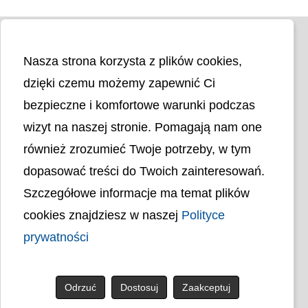
Nasza strona korzysta z plików cookies,
dzięki czemu możemy zapewnić Ci
bezpieczne i komfortowe warunki podczas
wizyt na naszej stronie. Pomagają nam one
Liczba odwiedzin
4397684
również zrozumieć Twoje potrzeby, w tym
dopasować treści do Twoich zainteresowań.
Polityka cookies
Szczegółowe informacje ma temat plików
Polityka prywatności
Mapa strony
cookies znajdziesz w naszej
Polityce
Ochrona Danych Osobowych
Deklaracja Dostępności
prywatności
Dostępność Architektoniczna Budynków
PL
Odrzuć
Dostosuj
Zaakceptuj
© uck.katowice.pl.