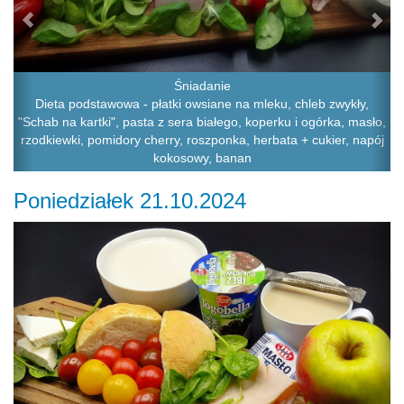
Śniadanie
Dieta podstawowa - płatki owsiane na mleku, chleb zwykły,
"Schab na kartki", pasta z sera białego, koperku i ogórka, masło,
rzodkiewki, pomidory cherry, roszponka, herbata + cukier, napój
kokosowy, banan
Poniedziałek 21.10.2024
Previous
Ne