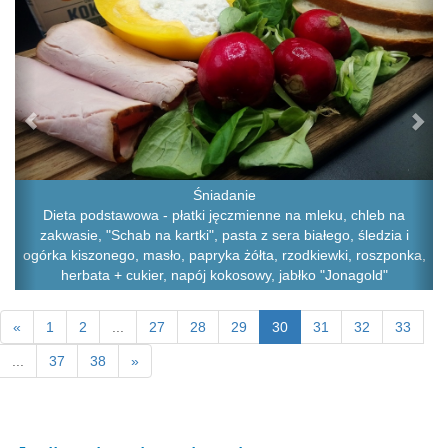
Śniadanie
Dieta podstawowa - płatki jęczmienne na mleku, chleb na
zakwasie, "Schab na kartki", pasta z sera białego, śledzia i
ogórka kiszonego, masło, papryka żółta, rzodkiewki, roszponka,
herbata + cukier, napój kokosowy, jabłko "Jonagold"
«
1
2
...
27
28
29
30
31
32
33
...
37
38
»