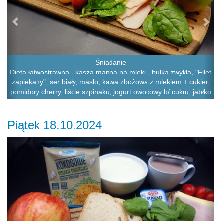
Śniadanie
Dieta łatwostrawna - kasza manna na mleku, bułka zwykła, "Filet
zapiekany", ser biały, masło, kawa zbożowa z mlekiem + cukier,
pomidory cherry, liście szpinaku, jogurt owocowy b/ cukru, jabłko
Piątek 18.10.2024
Previous
Ne