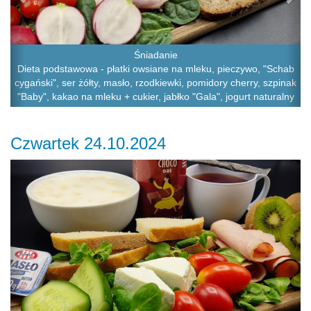
Śniadanie
Dieta podstawowa - płatki owsiane na mleku, pieczywo, "Schab
cygański", ser żółty, masło, rzodkiewki, pomidory cherry, szpinak
"Baby", kakao na mleku + cukier, jabłko "Gala", jogurt naturalny
Czwartek 24.10.2024
Previous
Ne