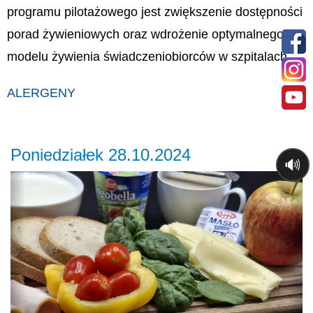
programu pilotażowego jest zwiększenie dostępności
porad żywieniowych oraz wdrożenie optymalnego
modelu żywienia świadczeniobiorców w szpitalach.
ALERGENY
Poniedziałek 28.10.2024
🔊
Previous
Ne