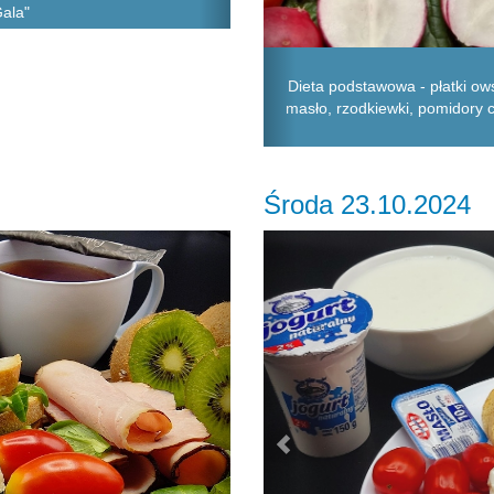
Gala"
Dieta podstawowa - płatki ows
masło, rzodkiewki, pomidory c
Środa 23.10.2024
Next
Previous