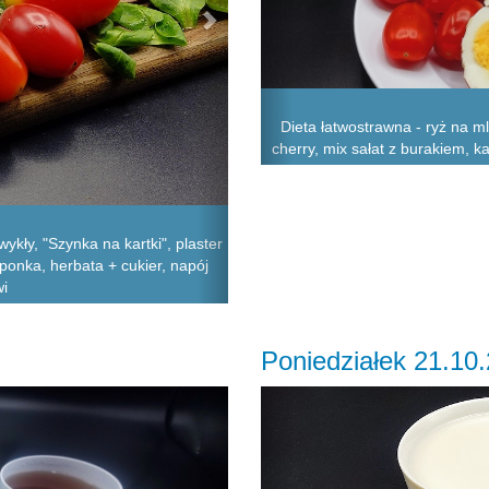
Dieta łatwostrawna - ryż na m
cherry, mix sałat z burakiem, k
ykły, "Szynka na kartki", plaster
ponka, herbata + cukier, napój
wi
Poniedziałek 21.10
Next
Previous