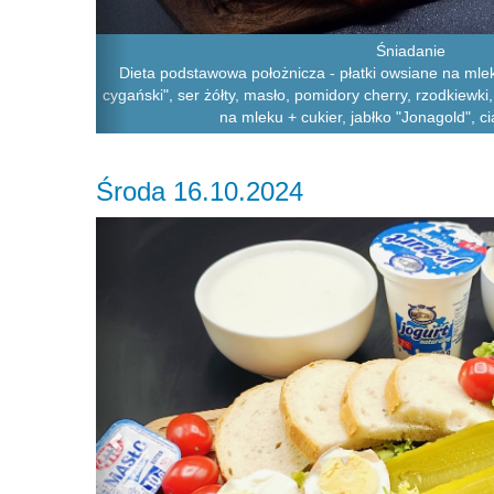
Śniadanie
Dieta podstawowa położnicza - płatki owsiane na mle
cygański", ser żółty, masło, pomidory cherry, rzodkiewki
na mleku + cukier, jabłko "Jonagold", 
Środa 16.10.2024
Previous