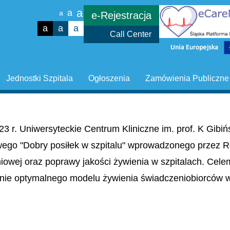
a
a
a
e-Rejestracja
a
a
a
Call Center
Jednostki Szpitala
Ogłoszenia
Zamówienia Publiczne
23 r. Uniwersyteckie Centrum Kliniczne im. prof. K Gib
wego "Dobry posiłek w szpitalu" wprowadzonego przez R
niowej oraz poprawy jakości żywienia w szpitalach. Cel
nie optymalnego modelu żywienia świadczeniobiorców w 