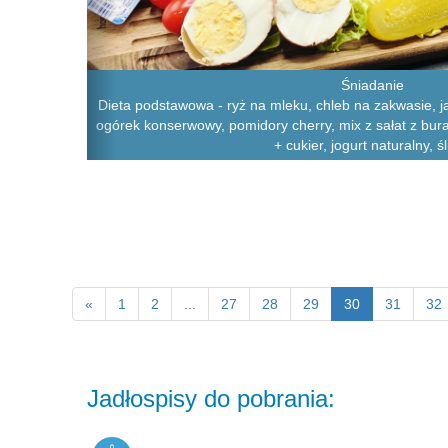
Śniadanie
Dieta podstawowa - ryż na mleku, chleb na zakwasie, j
ogórek konserwowy, pomidory cherry, mix z sałat z bu
+ cukier, jogurt naturalny, śl
«
1
2
...
27
28
29
30
31
32
Jadłospisy do pobrania: