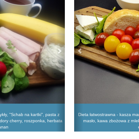
kły, "Schab na kartki", pasta z
Dieta łatwostrawna - kasza mann
idory cherry, roszponka, herbata
masło, kawa zbożowa z mlekie
banan