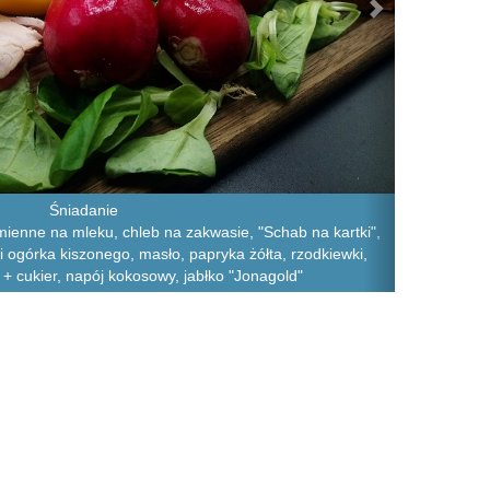
Śniadanie
mienne na mleku, chleb na zakwasie, "Schab na kartki",
 i ogórka kiszonego, masło, papryka żółta, rzodkiewki,
+ cukier, napój kokosowy, jabłko "Jonagold"