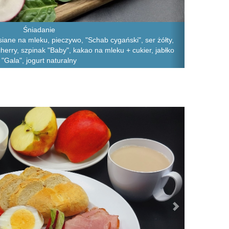
Śniadanie
iane na mleku, pieczywo, "Schab cygański", ser żółty,
herry, szpinak "Baby", kakao na mleku + cukier, jabłko
"Gala", jogurt naturalny
Next