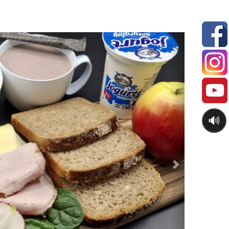
Next
🔊