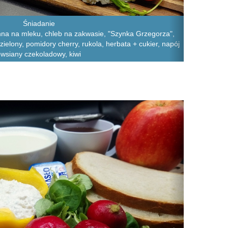
Śniadanie
na na mleku, chleb na zakwasie, "Szynka Grzegorza",
zielony, pomidory cherry, rukola, herbata + cukier, napój
wsiany czekoladowy, kiwi
Next