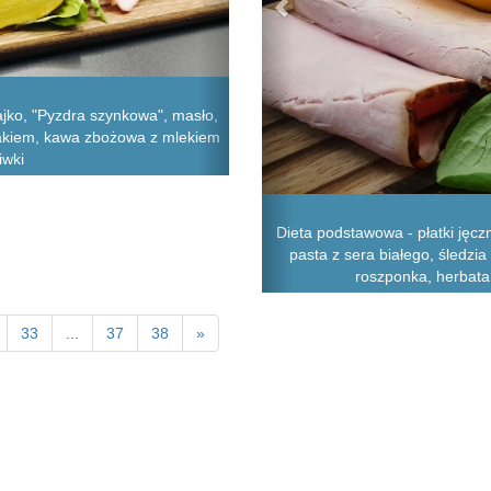
ajko, "Pyzdra szynkowa", masło,
rakiem, kawa zbożowa z mlekiem
iwki
Dieta podstawowa - płatki jęcz
pasta z sera białego, śledzia
roszponka, herbata 
33
...
37
38
»