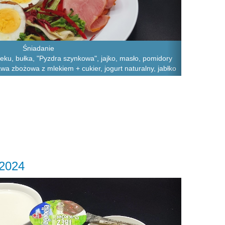
Śniadanie
leku, bułka, "Pyzdra szynkowa", jajko, masło, pomidory
awa zbożowa z mlekiem + cukier, jogurt naturalny, jabłko
.2024
Next