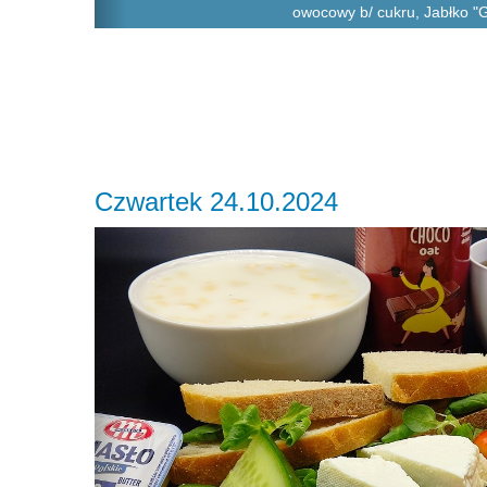
owocowy b/ cukru, Jabłko "
Czwartek 24.10.2024
Previous