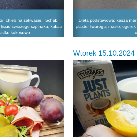
ku, chleb na zakwasie, "Schab
Dieta podstawowa: kasza man
, liście świeżego szpinaku, kakao
plaster twarogu, masło, ogórek 
ciastko kokosowe
o
Wtorek 15.10.2024
Next
Previous