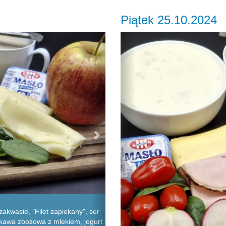
Piątek 25.10.2024
Next
Previous
akwasie, "Filet zapiekany", ser
, kawa zbożowa z mlekiem, jogurt