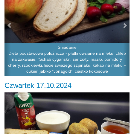
Śniadanie
Dieta podstawowa położnicza - płatki owsiane na mleku, chleb
na zakwasie, "Schab cygański", ser żółty, masło, pomidory
cherry, rzodkiewki, liście świeżego szpinaku, kakao na mleku +
cukier, jabłko "Jonagold", ciastko kokosowe
Czwartek 17.10.2024
Previous
Ne