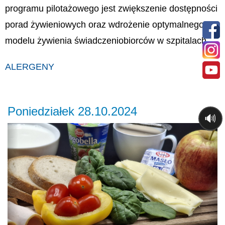
programu pilotażowego jest zwiększenie dostępności
porad żywieniowych oraz wdrożenie optymalnego
modelu żywienia świadczeniobiorców w szpitalach.
ALERGENY
Poniedziałek 28.10.2024
🔊
Previous
Ne