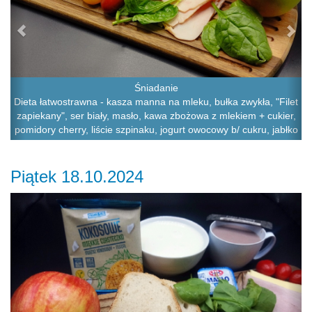
Śniadanie
Dieta łatwostrawna - kasza manna na mleku, bułka zwykła, "Filet
zapiekany", ser biały, masło, kawa zbożowa z mlekiem + cukier,
pomidory cherry, liście szpinaku, jogurt owocowy b/ cukru, jabłko
Piątek 18.10.2024
Previous
Ne