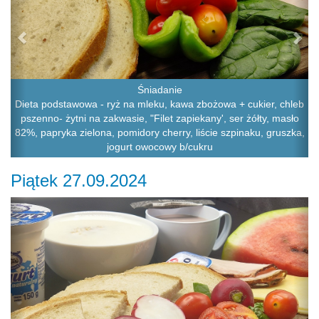
Śniadanie
Dieta podstawowa - ryż na mleku, kawa zbożowa + cukier, chleb
pszenno- żytni na zakwasie, "Filet zapiekany', ser żółty, masło
82%, papryka zielona, pomidory cherry, liście szpinaku, gruszka,
jogurt owocowy b/cukru
Piątek 27.09.2024
Previous
Ne