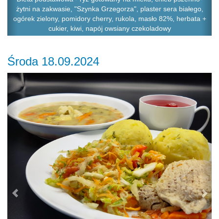
żytni na zakwasie, "Szynka Grzegorza", plaster sera białego,
ogórek zielony, pomidory cherry, rukola, masło 82%, herbata +
cukier, kiwi, napój owsiany czekoladowy
Środa 18.09.2024
Previous
Ne