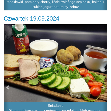
rzodkiewki, pomidory cherry, liście świeżego szpinaku, kakao +
cukier, jogurt naturalny, arbuz
Czwartek 19.09.2024
Previous
Ne
Śniadanie
Dieta podstawowa - ryż gotowany na mleku, chleb pszenno-