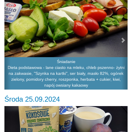
Śniadanie
Dieta podstawowa - lane ciasto na mleku, chleb pszenno- żytni
na zakwasie, "Szynka na kartki", ser biały, masło 82%, ogórek
zielony, pomidory cherry, roszponka, herbata + cukier, kiwi,
napój owsiany kakaowy
Środa 25.09.2024
Previous
Ne