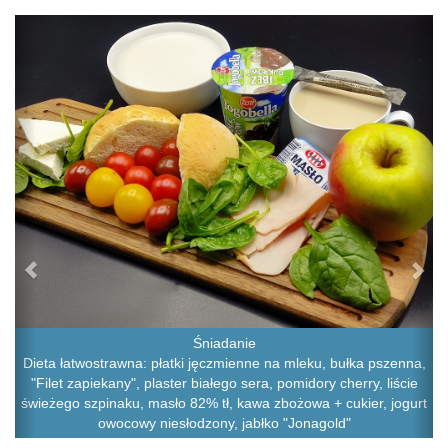
Previous
Ne
Śniadanie
Dieta łatwostrawna: płatki jęczmienne na mleku, bułka pszenna,
"Filet zapiekany", plaster białego sera, pomidory cherry, liście
świeżego szpinaku, masło 82% tł, kawa zbożowa + cukier, jogurt
owocowy niesłodzony, jabłko "Jonagold"