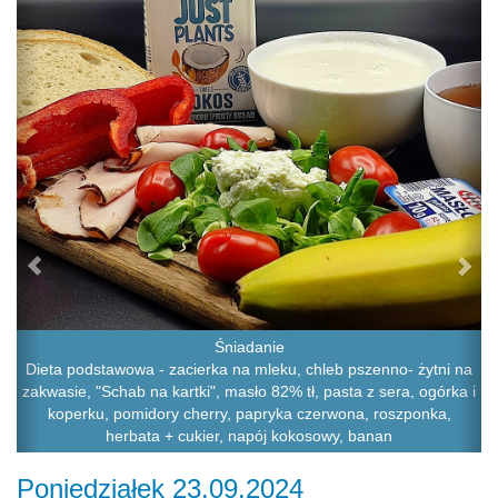
Śniadanie
Dieta podstawowa - zacierka na mleku, chleb pszenno- żytni na
zakwasie, "Schab na kartki", masło 82% tł, pasta z sera, ogórka i
koperku, pomidory cherry, papryka czerwona, roszponka,
herbata + cukier, napój kokosowy, banan
Poniedziałek 23.09.2024