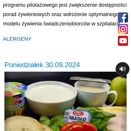
programu pilotażowego jest zwiększenie dostępności
porad żywieniowych oraz wdrożenie optymalnego
modelu żywienia świadczeniobiorców w szpitalach.
ALERGENY
Poniedziałek 30.09.2024
🔊
Previous
Ne