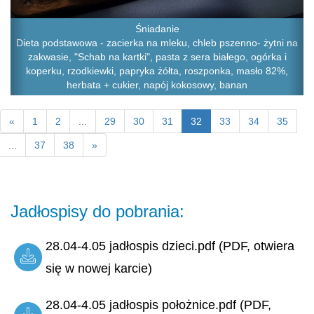
Śniadanie
Dieta podstawowa - zacierka na mleku, chleb pszenno- żytni na
zakwasie, "Schab na kartki", pasta z sera białego, ogórka i
koperku, rzodkiewki, papryka żółta, roszponka, masło 82%,
herbata + cukier, napój kokosowy, banan
«
1
2
...
29
30
31
32
33
34
35
...
37
38
»
Jadłospisy do pobrania:
28.04-4.05 jadłospis dzieci.pdf (PDF, otwiera
się w nowej karcie)
28.04-4.05 jadłospis położnice.pdf (PDF,