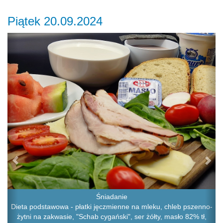
Piątek 20.09.2024
Previous
Ne
Śniadanie
Dieta podstawowa - płatki jęczmienne na mleku, chleb pszenno-
żytni na zakwasie, "Schab cygański", ser żółty, masło 82% tł,