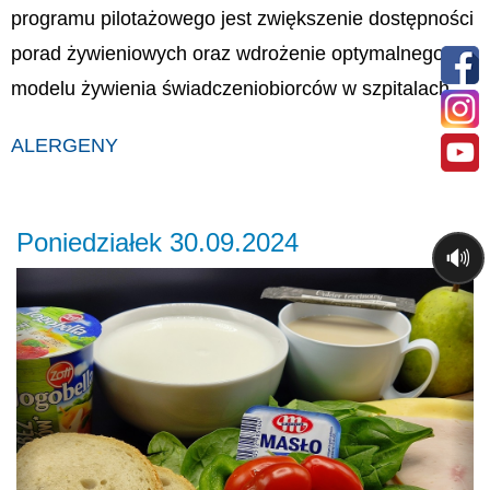
programu pilotażowego jest zwiększenie dostępności
porad żywieniowych oraz wdrożenie optymalnego
modelu żywienia świadczeniobiorców w szpitalach.
ALERGENY
Poniedziałek 30.09.2024
🔊
Previous
Ne