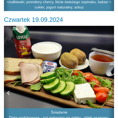
rzodkiewki, pomidory cherry, liście świeżego szpinaku, kakao +
cukier, jogurt naturalny, arbuz
Czwartek 19.09.2024
Previous
Ne
Śniadanie
Dieta podstawowa - ryż gotowany na mleku, chleb pszenno-