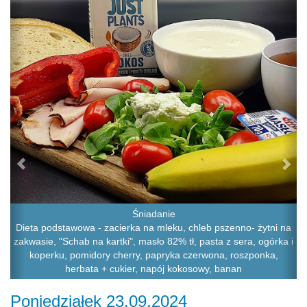
Śniadanie
Dieta podstawowa - zacierka na mleku, chleb pszenno- żytni na
zakwasie, "Schab na kartki", masło 82% tł, pasta z sera, ogórka i
koperku, pomidory cherry, papryka czerwona, roszponka,
herbata + cukier, napój kokosowy, banan
Poniedziałek 23.09.2024