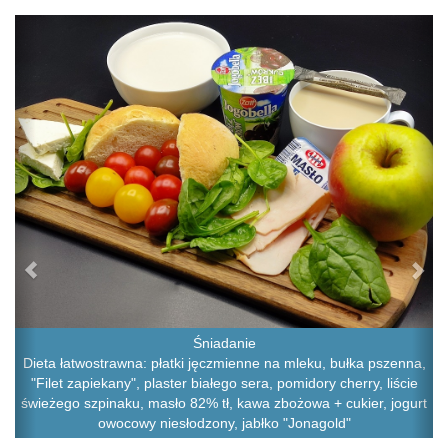
Previous
Ne
Śniadanie
Dieta łatwostrawna: płatki jęczmienne na mleku, bułka pszenna,
"Filet zapiekany", plaster białego sera, pomidory cherry, liście
świeżego szpinaku, masło 82% tł, kawa zbożowa + cukier, jogurt
owocowy niesłodzony, jabłko "Jonagold"