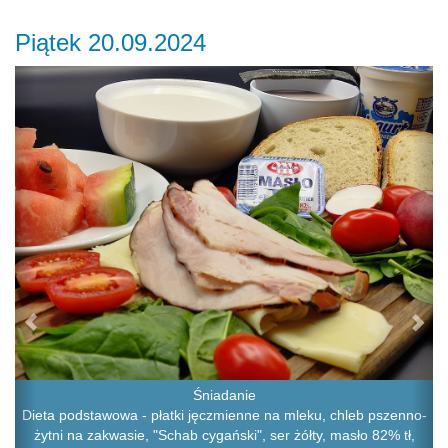
Piątek 20.09.2024
Previous
Ne
Śniadanie
Dieta podstawowa - płatki jęczmienne na mleku, chleb pszenno-
żytni na zakwasie, "Schab cygański", ser żółty, masło 82% tł,