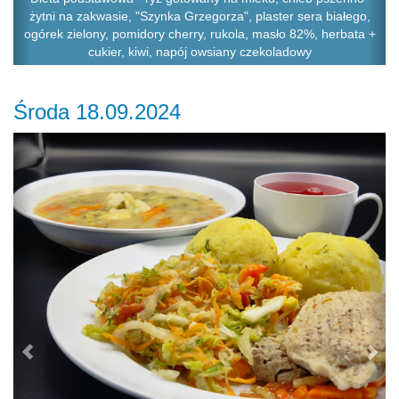
żytni na zakwasie, "Szynka Grzegorza", plaster sera białego,
ogórek zielony, pomidory cherry, rukola, masło 82%, herbata +
cukier, kiwi, napój owsiany czekoladowy
Środa 18.09.2024
Previous
Ne