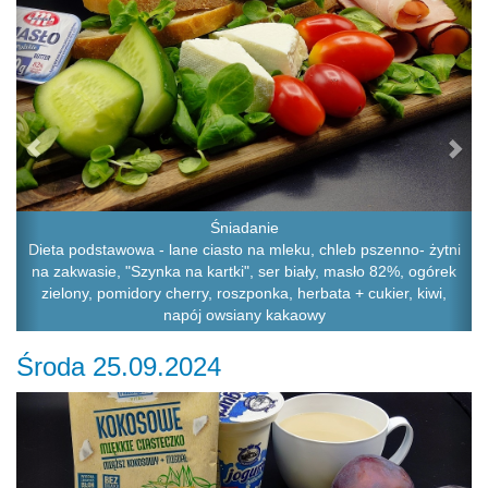
Śniadanie
Dieta podstawowa - lane ciasto na mleku, chleb pszenno- żytni
na zakwasie, "Szynka na kartki", ser biały, masło 82%, ogórek
zielony, pomidory cherry, roszponka, herbata + cukier, kiwi,
napój owsiany kakaowy
Środa 25.09.2024
Previous
Ne