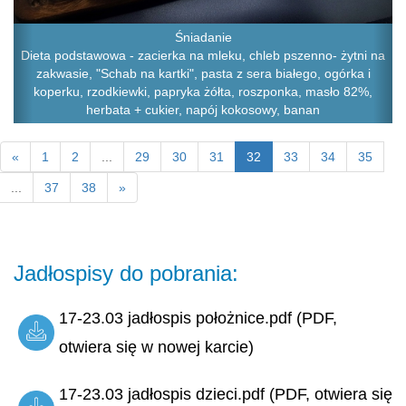
Śniadanie
Dieta podstawowa - zacierka na mleku, chleb pszenno- żytni na
zakwasie, "Schab na kartki", pasta z sera białego, ogórka i
koperku, rzodkiewki, papryka żółta, roszponka, masło 82%,
herbata + cukier, napój kokosowy, banan
«
1
2
...
29
30
31
32
33
34
35
...
37
38
»
Jadłospisy do pobrania:
17-23.03 jadłospis położnice.pdf (PDF,
otwiera się w nowej karcie)
17-23.03 jadłospis dzieci.pdf (PDF, otwiera się