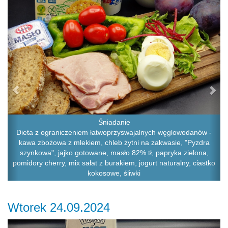
Śniadanie
Dieta z ograniczeniem łatwoprzyswajalnych węglowodanów -
kawa zbożowa z mlekiem, chleb żytni na zakwasie, "Pyzdra
szynkowa", jajko gotowane, masło 82% tł, papryka zielona,
pomidory cherry, mix sałat z burakiem, jogurt naturalny, ciastko
kokosowe, śliwki
Wtorek 24.09.2024
Previous
Ne