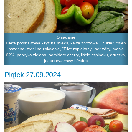
Śniadanie
Dieta podstawowa - ryż na mleku, kawa zbożowa + cukier, chleb
pszenno- żytni na zakwasie, "Filet zapiekany', ser żółty, masło
82%, papryka zielona, pomidory cherry, liście szpinaku, gruszka,
jogurt owocowy b/cukru
Piątek 27.09.2024
Previous
Ne