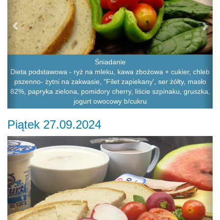
Śniadanie
Dieta podstawowa - ryż na mleku, kawa zbożowa + cukier, chleb
pszenno- żytni na zakwasie, "Filet zapiekany', ser żółty, masło
82%, papryka zielona, pomidory cherry, liście szpinaku, gruszka,
jogurt owocowy b/cukru
Piątek 27.09.2024
Previous
Ne