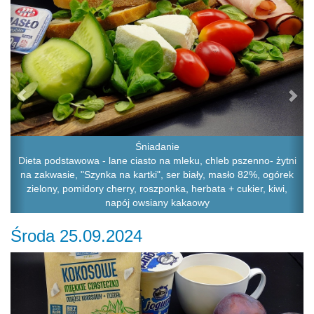
Śniadanie
Dieta podstawowa - lane ciasto na mleku, chleb pszenno- żytni
na zakwasie, "Szynka na kartki", ser biały, masło 82%, ogórek
zielony, pomidory cherry, roszponka, herbata + cukier, kiwi,
napój owsiany kakaowy
Środa 25.09.2024
Previous
Ne