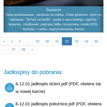
Śniadanie
Dieta podstawowa - zacierka na mleku, chleb pszenno- żytni na
zakwasie, "Schab na kartki", pasta z sera białego, ogórka i
koperku, rzodkiewki, papryka żółta, roszponka, masło 82%,
herbata + cukier, napój kokosowy, banan
«
1
2
...
29
30
31
32
33
34
35
...
37
38
»
Jadłospisy do pobrania:
6-12.01 jadłospis dzieci.pdf (PDF, otwiera się
w nowej karcie)
6-12.01 jadłospis położnice.pdf (PDF, otwiera