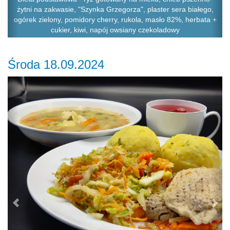
żytni na zakwasie, "Szynka Grzegorza", plaster sera białego,
ogórek zielony, pomidory cherry, rukola, masło 82%, herbata +
cukier, kiwi, napój owsiany czekoladowy
Środa 18.09.2024
Previous
Ne