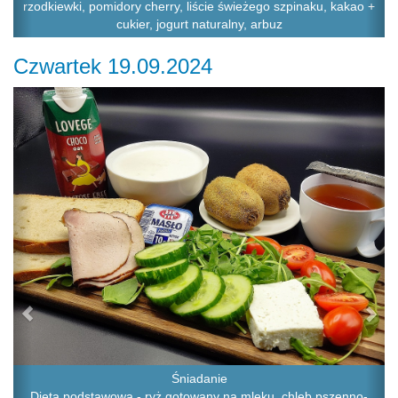
rzodkiewki, pomidory cherry, liście świeżego szpinaku, kakao +
cukier, jogurt naturalny, arbuz
Czwartek 19.09.2024
Previous
Ne
Śniadanie
Dieta podstawowa - ryż gotowany na mleku, chleb pszenno-