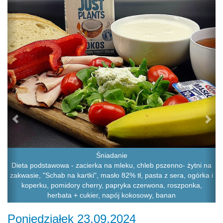
Śniadanie
Dieta podstawowa - zacierka na mleku, chleb pszenno- żytni na
zakwasie, "Schab na kartki", masło 82% tł, pasta z sera, ogórka i
koperku, pomidory cherry, papryka czerwona, roszponka,
herbata + cukier, napój kokosowy, banan
Poniedziałek 23.09.2024