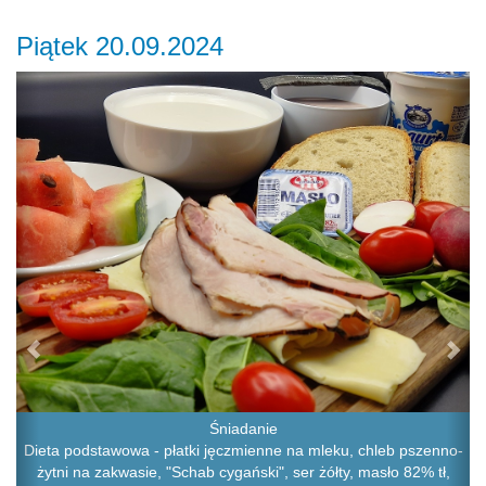
Piątek 20.09.2024
Previous
Ne
Śniadanie
Dieta podstawowa - płatki jęczmienne na mleku, chleb pszenno-
żytni na zakwasie, "Schab cygański", ser żółty, masło 82% tł,