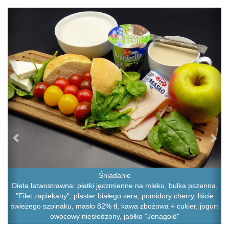
Previous
Ne
Śniadanie
Dieta łatwostrawna: płatki jęczmienne na mleku, bułka pszenna,
"Filet zapiekany", plaster białego sera, pomidory cherry, liście
świeżego szpinaku, masło 82% tł, kawa zbożowa + cukier, jogurt
owocowy niesłodzony, jabłko "Jonagold"