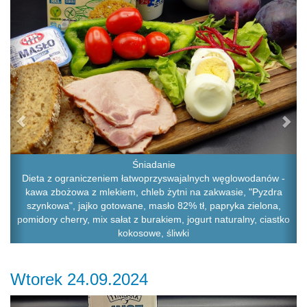
Śniadanie
Dieta z ograniczeniem łatwoprzyswajalnych węglowodanów -
kawa zbożowa z mlekiem, chleb żytni na zakwasie, "Pyzdra
szynkowa", jajko gotowane, masło 82% tł, papryka zielona,
pomidory cherry, mix sałat z burakiem, jogurt naturalny, ciastko
kokosowe, śliwki
Wtorek 24.09.2024
Previous
Ne