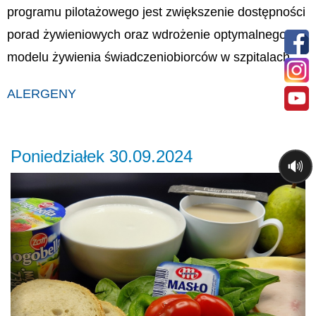
programu pilotażowego jest zwiększenie dostępności
porad żywieniowych oraz wdrożenie optymalnego
modelu żywienia świadczeniobiorców w szpitalach.
ALERGENY
Poniedziałek 30.09.2024
🔊
Previous
Ne