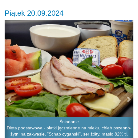
Piątek 20.09.2024
Previous
Ne
Śniadanie
Dieta podstawowa - płatki jęczmienne na mleku, chleb pszenno-
żytni na zakwasie, "Schab cygański", ser żółty, masło 82% tł,