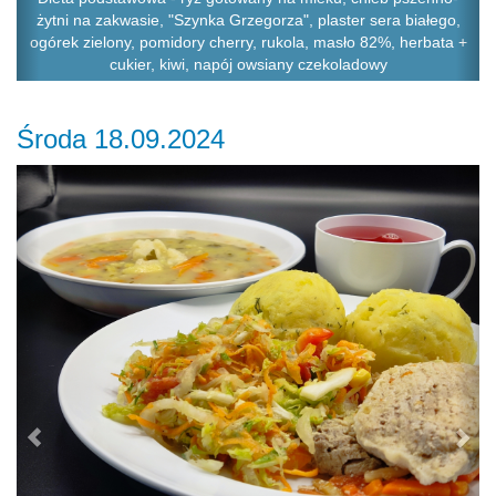
żytni na zakwasie, "Szynka Grzegorza", plaster sera białego,
ogórek zielony, pomidory cherry, rukola, masło 82%, herbata +
cukier, kiwi, napój owsiany czekoladowy
Środa 18.09.2024
Previous
Ne