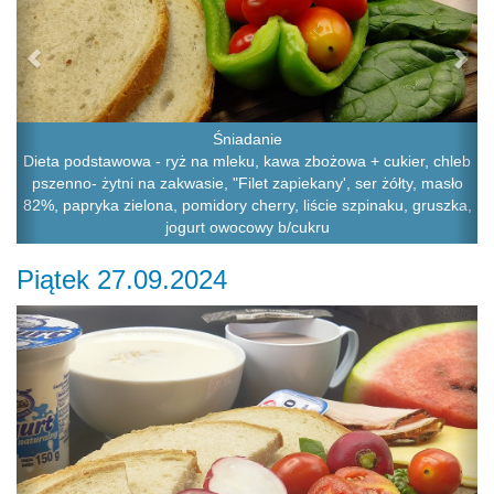
Śniadanie
Dieta podstawowa - ryż na mleku, kawa zbożowa + cukier, chleb
pszenno- żytni na zakwasie, "Filet zapiekany', ser żółty, masło
82%, papryka zielona, pomidory cherry, liście szpinaku, gruszka,
jogurt owocowy b/cukru
Piątek 27.09.2024
Previous
Ne