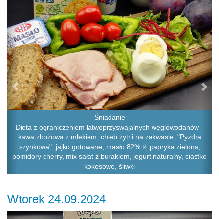
Śniadanie
Dieta z ograniczeniem łatwoprzyswajalnych węglowodanów -
kawa zbożowa z mlekiem, chleb żytni na zakwasie, "Pyzdra
szynkowa", jajko gotowane, masło 82% tł, papryka zielona,
pomidory cherry, mix sałat z burakiem, jogurt naturalny, ciastko
kokosowe, śliwki
Wtorek 24.09.2024
Previous
Ne