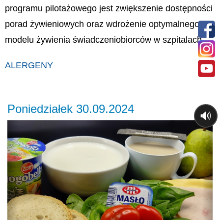
programu pilotażowego jest zwiększenie dostępności
porad żywieniowych oraz wdrożenie optymalnego
modelu żywienia świadczeniobiorców w szpitalach.
ALERGENY
Poniedziałek 30.09.2024
🔊
Previous
Ne