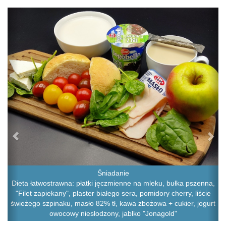
Previous
Ne
Śniadanie
Dieta łatwostrawna: płatki jęczmienne na mleku, bułka pszenna,
"Filet zapiekany", plaster białego sera, pomidory cherry, liście
świeżego szpinaku, masło 82% tł, kawa zbożowa + cukier, jogurt
owocowy niesłodzony, jabłko "Jonagold"