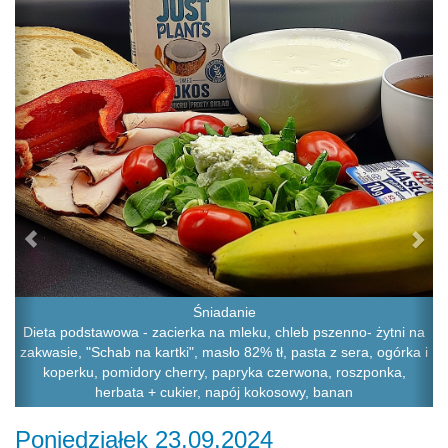
Śniadanie
Dieta podstawowa - zacierka na mleku, chleb pszenno- żytni na
zakwasie, "Schab na kartki", masło 82% tł, pasta z sera, ogórka i
koperku, pomidory cherry, papryka czerwona, roszponka,
herbata + cukier, napój kokosowy, banan
Poniedziałek 23.09.2024