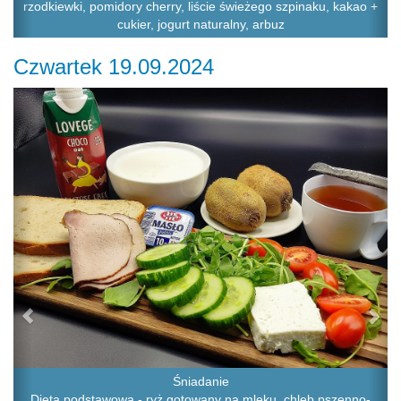
rzodkiewki, pomidory cherry, liście świeżego szpinaku, kakao +
cukier, jogurt naturalny, arbuz
Czwartek 19.09.2024
Previous
Ne
Śniadanie
Dieta podstawowa - ryż gotowany na mleku, chleb pszenno-