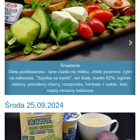
Śniadanie
Dieta podstawowa - lane ciasto na mleku, chleb pszenno- żytni
na zakwasie, "Szynka na kartki", ser biały, masło 82%, ogórek
zielony, pomidory cherry, roszponka, herbata + cukier, kiwi,
napój owsiany kakaowy
Środa 25.09.2024
Previous
Ne