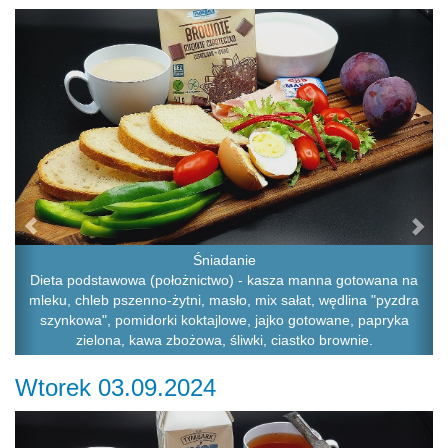
Previous
Ne
Śniadanie
Dieta podstawowa (położnictwo) - kasza manna gotowana na
mleku, chleb pszenno-żytni, masło, mix sałat, wędlina "pyzdra
szynkowa", pomidorki koktajlowe, jajko gotowane, papryka
zielona, kawa zbożowa, śliwki, ciastko brownie.
Wtorek 03.09.2024
Previous
Ne