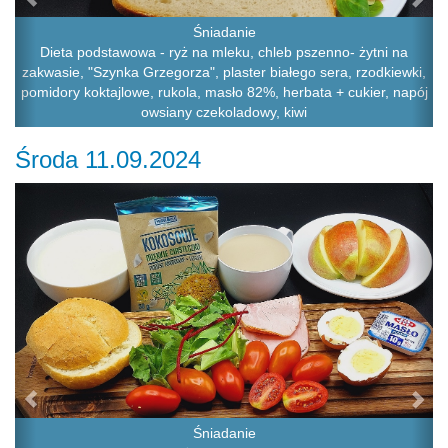
Śniadanie
Dieta podstawowa - ryż na mleku, chleb pszenno- żytni na
zakwasie, "Szynka Grzegorza", plaster białego sera, rzodkiewki,
pomidory koktajlowe, rukola, masło 82%, herbata + cukier, napój
owsiany czekoladowy, kiwi
Środa 11.09.2024
Previous
Ne
Śniadanie