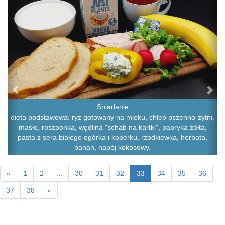
Śniadanie
dieta podstawowa: ryż gotowany na mleku, chleb pszenno-żytni,
masło, roszponka, wędlina "schab na kartki", papryka żółta,
pasta z sera białego ogórka i koperku, rzodkiewka, herbata,
banan, napój kokosowy.
«
1
2
...
30
31
32
33
34
35
36
37
38
»