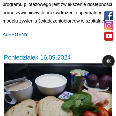
programu pilotażowego jest zwiększenie dostępności
porad żywieniowych oraz wdrożenie optymalnego
modelu żywienia świadczeniobiorców w szpitalach.
ALERGENY
Poniedziałek 16.09.2024
🔊
Previous
Ne