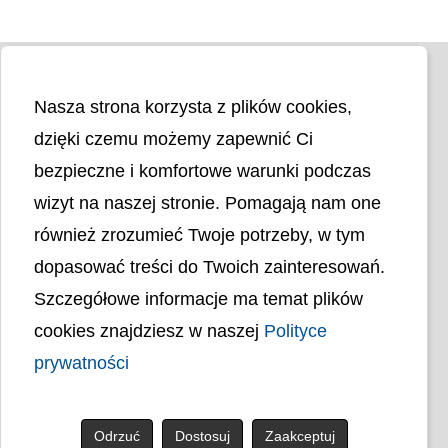
Nasza strona korzysta z plików cookies,
dzięki czemu możemy zapewnić Ci
bezpieczne i komfortowe warunki podczas
wizyt na naszej stronie. Pomagają nam one
Liczba odwiedzin
4400069
również zrozumieć Twoje potrzeby, w tym
dopasować treści do Twoich zainteresowań.
Polityka cookies
Szczegółowe informacje ma temat plików
Polityka prywatności
Mapa strony
cookies znajdziesz w naszej
Polityce
Ochrona Danych Osobowych
Deklaracja Dostępności
prywatności
Dostępność Architektoniczna Budynków
PL
Odrzuć
Dostosuj
Zaakceptuj
© uck.katowice.pl.