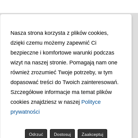
Nasza strona korzysta z plików cookies,
dzięki czemu możemy zapewnić Ci
bezpieczne i komfortowe warunki podczas
wizyt na naszej stronie. Pomagają nam one
Liczba odwiedzin
4405153
również zrozumieć Twoje potrzeby, w tym
dopasować treści do Twoich zainteresowań.
Polityka cookies
Szczegółowe informacje ma temat plików
Polityka prywatności
Mapa strony
cookies znajdziesz w naszej
Polityce
Ochrona Danych Osobowych
Deklaracja Dostępności
prywatności
Dostępność Architektoniczna Budynków
PL
Odrzuć
Dostosuj
Zaakceptuj
© uck.katowice.pl.