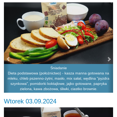
Previous
Ne
Śniadanie
Dieta podstawowa (położnictwo) - kasza manna gotowana na
mleku, chleb pszenno-żytni, masło, mix sałat, wędlina "pyzdra
szynkowa", pomidorki koktajlowe, jajko gotowane, papryka
zielona, kawa zbożowa, śliwki, ciastko brownie.
Wtorek 03.09.2024
Previous
Ne