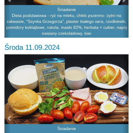
Śniadanie
Dieta podstawowa - ryż na mleku, chleb pszenno- żytni na
zakwasie, "Szynka Grzegorza", plaster białego sera, rzodkiewki,
pomidory koktajlowe, rukola, masło 82%, herbata + cukier, napój
owsiany czekoladowy, kiwi
Środa 11.09.2024
Previous
Ne
Śniadanie