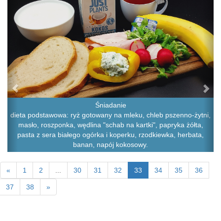
Śniadanie
dieta podstawowa: ryż gotowany na mleku, chleb pszenno-żytni,
masło, roszponka, wędlina "schab na kartki", papryka żółta,
pasta z sera białego ogórka i koperku, rzodkiewka, herbata,
banan, napój kokosowy.
«
1
2
...
30
31
32
33
34
35
36
37
38
»