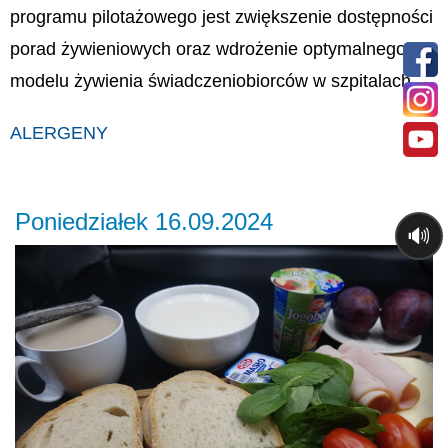
programu pilotażowego jest zwiększenie dostępności
porad żywieniowych oraz wdrożenie optymalnego
modelu żywienia świadczeniobiorców w szpitalach.
ALERGENY
Poniedziałek 16.09.2024
🔊
Previous
Ne