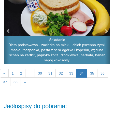
Śniadanie
Dieta podstawowa - zacierka na mleku, chleb pszenno-żytni,
masło, roszponka, pasta z sera ogórka i koperku, wędlina
"schab na kartki", papryka żółta, rzodkiewka, herbata, banan,
napój kokosowy.
«
1
2
...
30
31
32
33
34
35
36
37
38
»
Jadłospisy do pobrania: