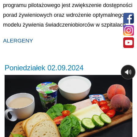
programu pilotażowego jest zwiększenie dostępności
porad żywieniowych oraz wdrożenie optymalnego
modelu żywienia świadczeniobiorców w szpitalach.
ALERGENY
Poniedziałek 02.09.2024
🔊
Previous
Ne