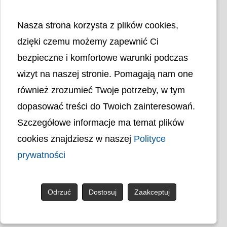
Nasza strona korzysta z plików cookies,
dzięki czemu możemy zapewnić Ci
bezpieczne i komfortowe warunki podczas
wizyt na naszej stronie. Pomagają nam one
Liczba odwiedzin
4402161
również zrozumieć Twoje potrzeby, w tym
dopasować treści do Twoich zainteresowań.
Polityka cookies
Szczegółowe informacje ma temat plików
Polityka prywatności
Mapa strony
cookies znajdziesz w naszej
Polityce
Ochrona Danych Osobowych
Deklaracja Dostępności
prywatności
Dostępność Architektoniczna Budynków
PL
Odrzuć
Dostosuj
Zaakceptuj
© uck.katowice.pl.
Projekt i wykonanie: