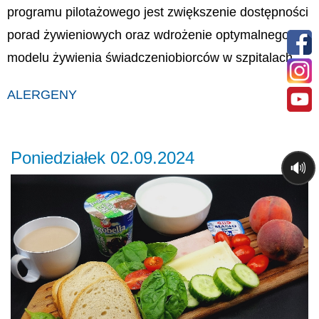
programu pilotażowego jest zwiększenie dostępności
porad żywieniowych oraz wdrożenie optymalnego
modelu żywienia świadczeniobiorców w szpitalach.
ALERGENY
Poniedziałek 02.09.2024
🔊
Previous
Ne