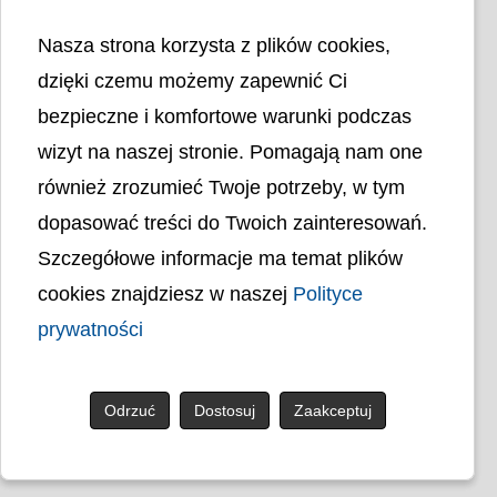
Nasza strona korzysta z plików cookies,
dzięki czemu możemy zapewnić Ci
bezpieczne i komfortowe warunki podczas
wizyt na naszej stronie. Pomagają nam one
Liczba odwiedzin
4401298
również zrozumieć Twoje potrzeby, w tym
dopasować treści do Twoich zainteresowań.
Polityka cookies
Szczegółowe informacje ma temat plików
Polityka prywatności
Mapa strony
cookies znajdziesz w naszej
Polityce
Ochrona Danych Osobowych
Deklaracja Dostępności
prywatności
Dostępność Architektoniczna Budynków
PL
Odrzuć
Dostosuj
Zaakceptuj
© uck.katowice.pl.
Projekt i wykonanie: