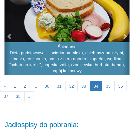
Śniadanie
Dieta podstawowa - zacierka na mleku, chleb pszenno-żytni,
masło, roszponka, pasta z sera ogórka i koperku, wędlina
"schab na kartki", papryka żółta, rzodkiewka, herbata, banan,
napój kokosowy.
«
1
2
...
30
31
32
33
34
35
36
37
38
»
Jadłospisy do pobrania: