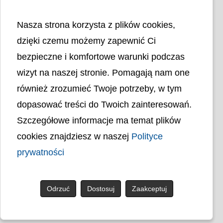
Nasza strona korzysta z plików cookies,
dzięki czemu możemy zapewnić Ci
bezpieczne i komfortowe warunki podczas
wizyt na naszej stronie. Pomagają nam one
Liczba odwiedzin
4402325
również zrozumieć Twoje potrzeby, w tym
dopasować treści do Twoich zainteresowań.
Polityka cookies
Szczegółowe informacje ma temat plików
Polityka prywatności
Mapa strony
cookies znajdziesz w naszej
Polityce
Ochrona Danych Osobowych
Deklaracja Dostępności
prywatności
Dostępność Architektoniczna Budynków
PL
Odrzuć
Dostosuj
Zaakceptuj
© uck.katowice.pl.
Projekt i wykonanie: