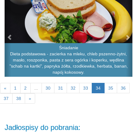
Śniadanie
Dieta podstawowa - zacierka na mleku, chleb pszenno-żytni,
masło, roszponka, pasta z sera ogórka i koperku, wędlina
"schab na kartki", papryka żółta, rzodkiewka, herbata, banan,
napój kokosowy.
«
1
2
...
30
31
32
33
34
35
36
37
38
»
Jadłospisy do pobrania: