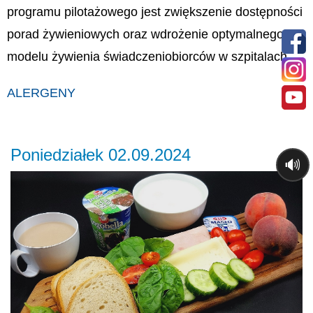
programu pilotażowego jest zwiększenie dostępności
porad żywieniowych oraz wdrożenie optymalnego
modelu żywienia świadczeniobiorców w szpitalach.
ALERGENY
Poniedziałek 02.09.2024
🔊
Previous
Ne