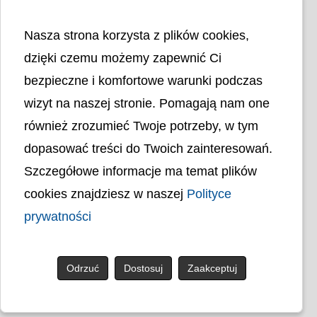
Nasza strona korzysta z plików cookies,
dzięki czemu możemy zapewnić Ci
bezpieczne i komfortowe warunki podczas
wizyt na naszej stronie. Pomagają nam one
Liczba odwiedzin
4403606
również zrozumieć Twoje potrzeby, w tym
dopasować treści do Twoich zainteresowań.
Polityka cookies
Szczegółowe informacje ma temat plików
Polityka prywatności
Mapa strony
cookies znajdziesz w naszej
Polityce
Ochrona Danych Osobowych
Deklaracja Dostępności
prywatności
Dostępność Architektoniczna Budynków
PL
Odrzuć
Dostosuj
Zaakceptuj
© uck.katowice.pl.
Projekt i wykonanie: