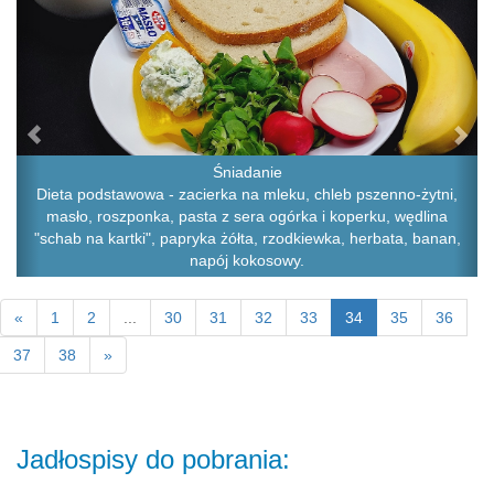
Śniadanie
Dieta podstawowa - zacierka na mleku, chleb pszenno-żytni,
masło, roszponka, pasta z sera ogórka i koperku, wędlina
"schab na kartki", papryka żółta, rzodkiewka, herbata, banan,
napój kokosowy.
«
1
2
...
30
31
32
33
34
35
36
37
38
»
Jadłospisy do pobrania: