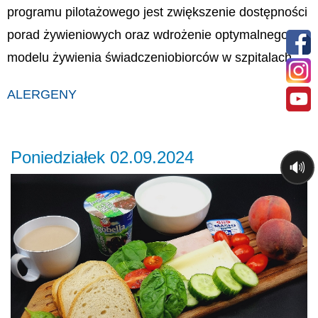
programu pilotażowego jest zwiększenie dostępności
porad żywieniowych oraz wdrożenie optymalnego
modelu żywienia świadczeniobiorców w szpitalach.
ALERGENY
Poniedziałek 02.09.2024
🔊
Previous
Ne