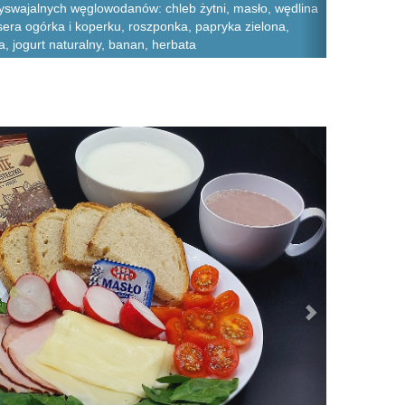
yswajalnych węglowodanów: chleb żytni, masło, wędlina
 sera ogórka i koperku, roszponka, papryka zielona,
, jogurt naturalny, banan, herbata
Next