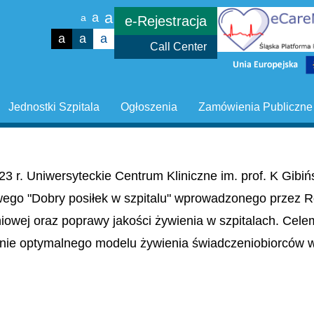
a
a
a
e-Rejestracja
a
a
a
Call Center
Jednostki Szpitala
Ogłoszenia
Zamówienia Publiczne
23 r. Uniwersyteckie Centrum Kliniczne im. prof. K Gib
wego "Dobry posiłek w szpitalu" wprowadzonego przez R
niowej oraz poprawy jakości żywienia w szpitalach. Cel
nie optymalnego modelu żywienia świadczeniobiorców w 