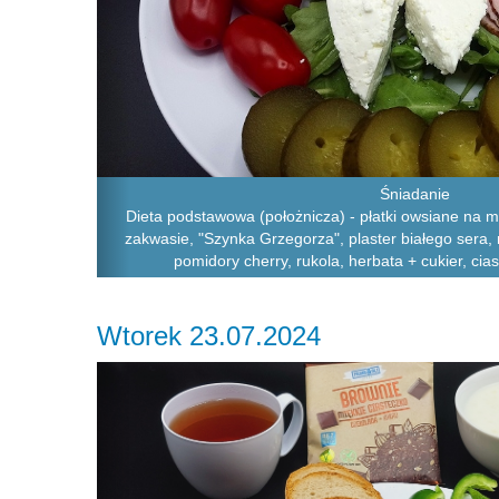
Śniadanie
Dieta podstawowa (położnicza) - płatki owsiane na m
zakwasie, "Szynka Grzegorza", plaster białego sera, 
pomidory cherry, rukola, herbata + cukier, cia
Wtorek 23.07.2024
Previous