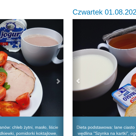
Czwartek 01.08.20
Next
Previous
ów: chleb żytni, masło, liście
Dieta podstawowa: lane ciasto n
dkiewki, pomidorki koktajlowe,
wędlina "Szynka na kartki", og