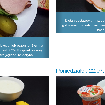
Dieta podstawowa - ryż go
gotowane, mix sałat, wędlin
zbożo
leku, chleb pszenno- żytni na
masło 82% tł, ogórek kiszony,
stko jaglane, nektaryna
Poniedziałek 22.07
Next
Previous