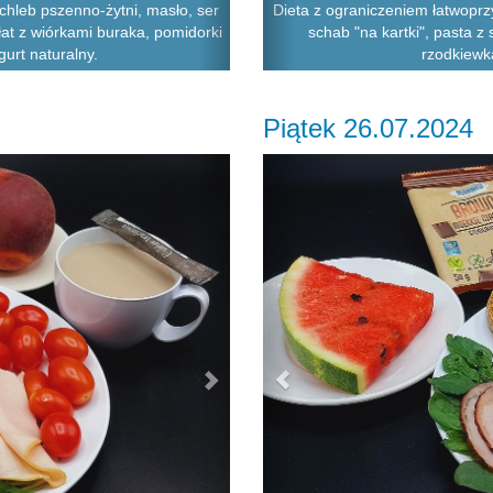
chleb pszenno-żytni, masło, ser
Dieta z ograniczeniem łatwoprz
łat z wiórkami buraka, pomidorki
schab "na kartki", pasta z
urt naturalny.
rzodkiewka
Piątek 26.07.2024
Next
Previous