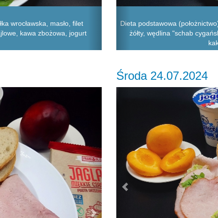
ka wrocławska, masło, filet
Dieta podstawowa (położnictwo) 
tajlowe, kawa zbożowa, jogurt
żółty, wędlina "schab cygańsk
kak
Środa 24.07.2024
Next
Previous