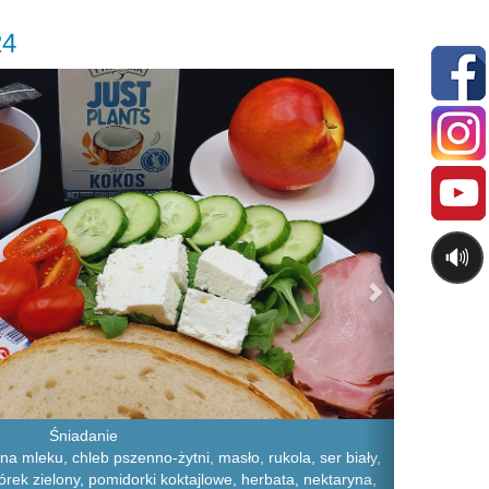
24
Next
🔊
Śniadanie
a mleku, chleb pszenno-żytni, masło, rukola, ser biały,
órek zielony, pomidorki koktajlowe, herbata, nektaryna,