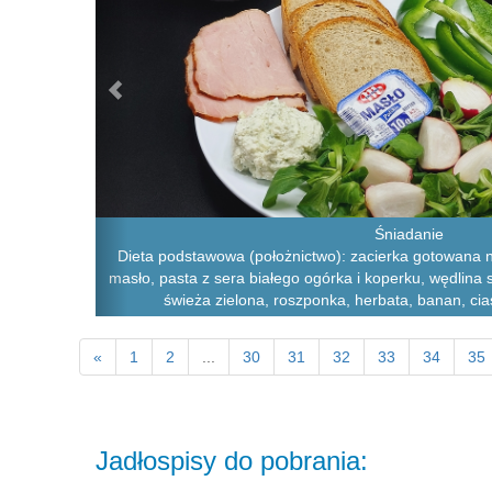
Śniadanie
Dieta podstawowa (położnictwo): zacierka gotowana n
masło, pasta z sera białego ogórka i koperku, wędlina
świeża zielona, roszponka, herbata, banan, cia
«
1
2
...
30
31
32
33
34
35
Jadłospisy do pobrania: