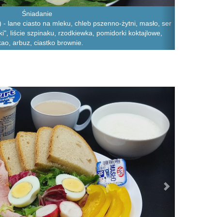
Śniadanie
- lane ciasto na mleku, chleb pszenno-żytni, masło, ser
i", liście szpinaku, rzodkiewka, pomidorki koktajlowe,
ao, arbuz, ciastko brownie.
Next