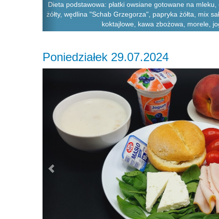
Dieta podstawowa: płatki owsiane gotowane na mleku, 
żółty, wędlina "Schab Grzegorza", papryka żółta, mix sa
koktajlowe, kawa zbożowa, morele, jog
Poniedziałek 29.07.2024
Previous