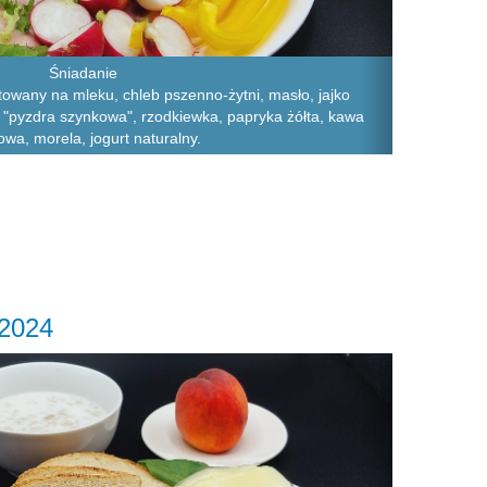
Śniadanie
towany na mleku, chleb pszenno-żytni, masło, jajko
a "pyzdra szynkowa", rzodkiewka, papryka żółta, kawa
wa, morela, jogurt naturalny.
.2024
Next