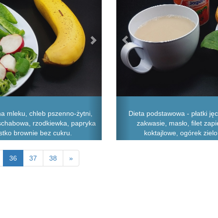
a mleku, chleb pszenno-żytni,
Dieta podstawowa - płatki j
 schabowa, rzodkiewka, papryka
zakwasie, masło, filet zapi
stko brownie bez cukru.
koktajlowe, ogórek ziel
36
37
38
»