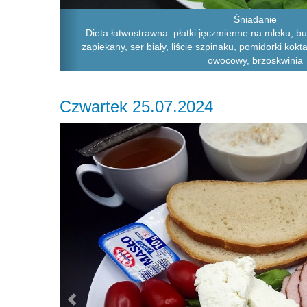
Śniadanie
Dieta łatwostrawna: płatki jęczmienne na mleku, buł
zapiekany, ser biały, liście szpinaku, pomidorki kok
owocowy, brzoskwinia
Czwartek 25.07.2024
Previous