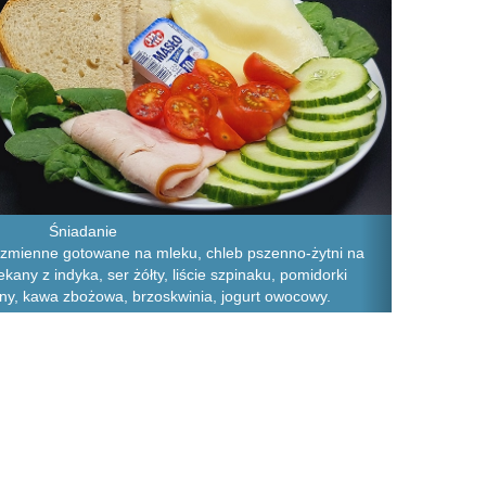
Śniadanie
ęczmienne gotowane na mleku, chleb pszenno-żytni na
ekany z indyka, ser żółty, liście szpinaku, pomidorki
ony, kawa zbożowa, brzoskwinia, jogurt owocowy.