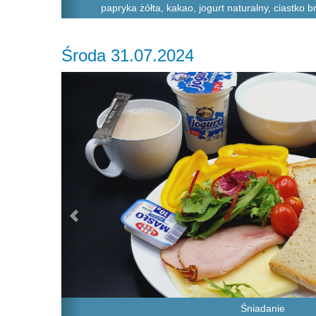
papryka żółta, kakao, jogurt naturalny, ciastko b
Środa 31.07.2024
Previous
Śniadanie