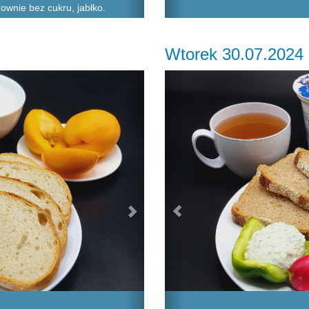
rownie bez cukru, jabłko.
Wtorek 30.07.2024
Next
Previous