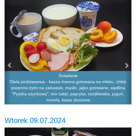
Previous
Ne
Śniadanie
Dieta podstawowa - kasza manna gotowana na mleku, chleb
pszenno-żytni na zakwasie, masło, jajko gotowane, wędlina
"Pyzdra szynkowa", mix sałat, papryka, rzodkiewka, jogurt,
morela, kawa zbożowa
Wtorek 09.07.2024
Previous
Ne