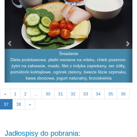
Śniadanie
Dieta podstawowa: płatki owsiane na mleku, chleb pszenno-
żytni na zakwasie, masło, filet z indyka zapiekany, ser żółty,
pomidorki koktajlowe, ogórek zielony, świeże liście szpinaku,
kawa zbożowa, jogurt naturalny, brzoskwinia
«
1
2
...
30
31
32
33
34
35
36
37
38
»
Jadłospisy do pobrania: