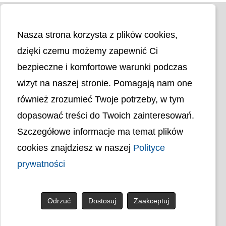
Nasza strona korzysta z plików cookies,
dzięki czemu możemy zapewnić Ci
bezpieczne i komfortowe warunki podczas
wizyt na naszej stronie. Pomagają nam one
Liczba odwiedzin
4398978
również zrozumieć Twoje potrzeby, w tym
dopasować treści do Twoich zainteresowań.
Polityka cookies
Szczegółowe informacje ma temat plików
Polityka prywatności
Mapa strony
cookies znajdziesz w naszej
Polityce
Ochrona Danych Osobowych
prywatności
Deklaracja Dostępności
Dostępność Architektoniczna Budynków
PL
Odrzuć
Dostosuj
Zaakceptuj
© uck.katowice.pl.
Projekt i wykonanie: