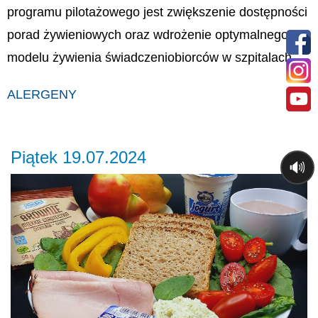
programu pilotażowego jest zwiększenie dostępności
porad żywieniowych oraz wdrożenie optymalnego
modelu żywienia świadczeniobiorców w szpitalach.
ALERGENY
Piątek 19.07.2024
🔊
Previous
Ne