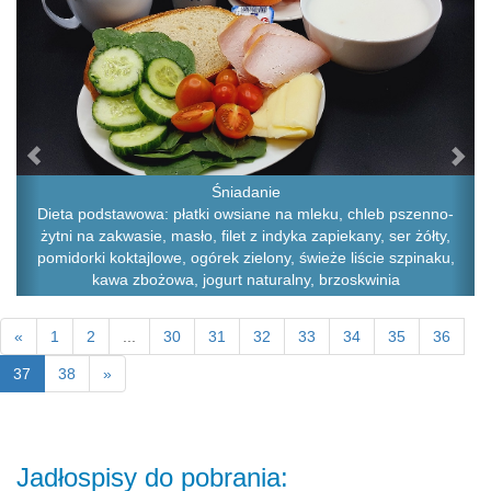
Śniadanie
Dieta podstawowa: płatki owsiane na mleku, chleb pszenno-
żytni na zakwasie, masło, filet z indyka zapiekany, ser żółty,
pomidorki koktajlowe, ogórek zielony, świeże liście szpinaku,
kawa zbożowa, jogurt naturalny, brzoskwinia
«
1
2
...
30
31
32
33
34
35
36
37
38
»
Jadłospisy do pobrania: