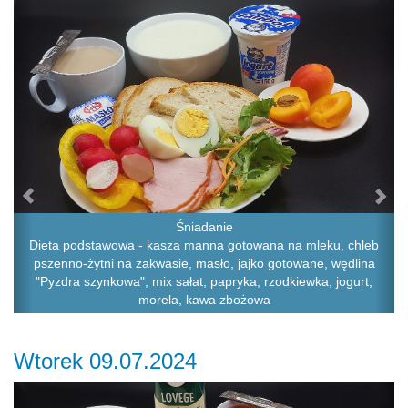
Previous
Ne
Śniadanie
Dieta podstawowa - kasza manna gotowana na mleku, chleb
pszenno-żytni na zakwasie, masło, jajko gotowane, wędlina
"Pyzdra szynkowa", mix sałat, papryka, rzodkiewka, jogurt,
morela, kawa zbożowa
Wtorek 09.07.2024
Previous
Ne