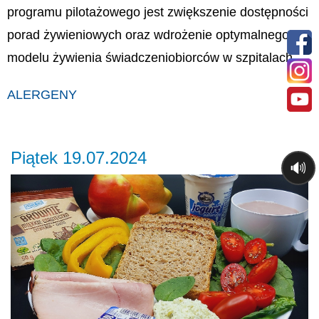
programu pilotażowego jest zwiększenie dostępności
porad żywieniowych oraz wdrożenie optymalnego
modelu żywienia świadczeniobiorców w szpitalach.
ALERGENY
Piątek 19.07.2024
🔊
Previous
Ne