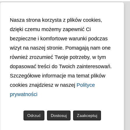
Nasza strona korzysta z plików cookies,
dzięki czemu możemy zapewnić Ci
bezpieczne i komfortowe warunki podczas
wizyt na naszej stronie. Pomagają nam one
Liczba odwiedzin
4399356
również zrozumieć Twoje potrzeby, w tym
dopasować treści do Twoich zainteresowań.
Polityka cookies
Szczegółowe informacje ma temat plików
Polityka prywatności
Mapa strony
cookies znajdziesz w naszej
Polityce
Ochrona Danych Osobowych
prywatności
Deklaracja Dostępności
Dostępność Architektoniczna Budynków
PL
Odrzuć
Dostosuj
Zaakceptuj
© uck.katowice.pl.
Projekt i wykonanie: