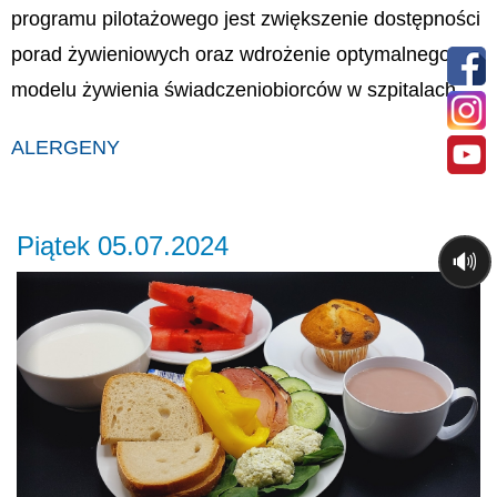
programu pilotażowego jest zwiększenie dostępności
porad żywieniowych oraz wdrożenie optymalnego
modelu żywienia świadczeniobiorców w szpitalach.
ALERGENY
Piątek 05.07.2024
🔊
Previous
Ne