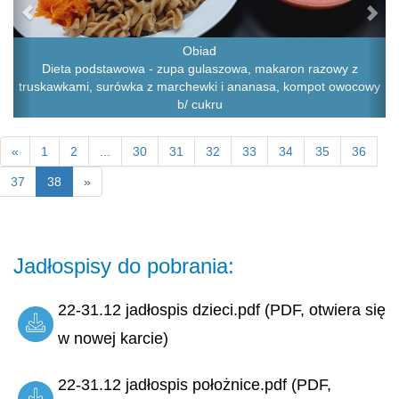
Obiad
Dieta podstawowa - zupa gulaszowa, makaron razowy z
truskawkami, surówka z marchewki i ananasa, kompot owocowy
b/ cukru
«
1
2
...
30
31
32
33
34
35
36
37
38
»
Jadłospisy do pobrania:
22-31.12 jadłospis dzieci.pdf (PDF, otwiera się
w nowej karcie)
22-31.12 jadłospis położnice.pdf (PDF,