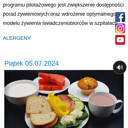
programu pilotażowego jest zwiększenie dostępności
porad żywieniowych oraz wdrożenie optymalnego
modelu żywienia świadczeniobiorców w szpitalach.
ALERGENY
Piątek 05.07.2024
🔊
Previous
Ne