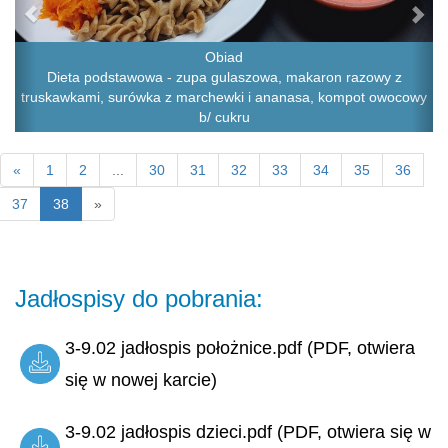
Obiad
Dieta podstawowa - zupa gulaszowa, makaron razowy z
truskawkami, surówka z marchewki i ananasa, kompot owocowy
b/ cukru
«
1
2
...
30
31
32
33
34
35
36
37
38
»
Jadłospisy do pobrania:
3-9.02 jadłospis położnice.pdf (PDF, otwiera
się w nowej karcie)
3-9.02 jadłospis dzieci.pdf (PDF, otwiera się w