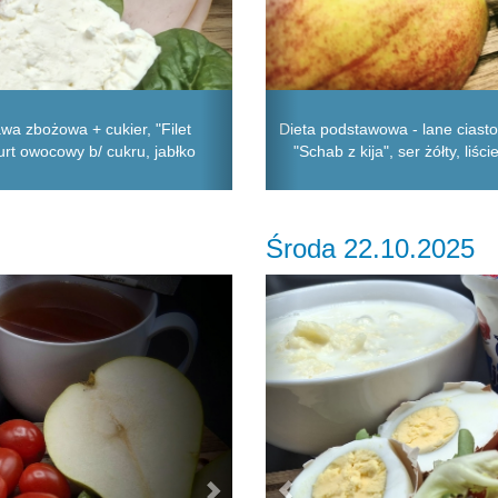
awa zbożowa + cukier, "Filet
Dieta podstawowa - lane ciasto
gurt owocowy b/ cukru, jabłko
"Schab z kija", ser żółty, liś
Środa 22.10.2025
Next
Previous