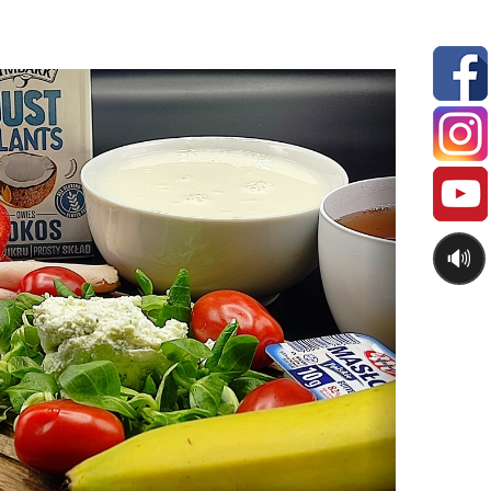
Next
🔊