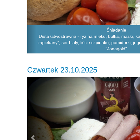
Śniadanie
Dieta łatwostrawna - ryż na mleku, bułka, masło, k
zapiekany", ser biały, liście szpinaku, pomidorki, jo
"Jonagold"
Czwartek 23.10.2025
Previous