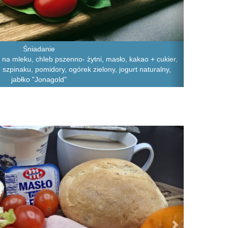
Śniadanie
 na mleku, chleb pszenno- żytni, masło, kakao + cukier,
cie szpinaku, pomidory, ogórek zielony, jogurt naturalny,
jabłko "Jonagold"
Next