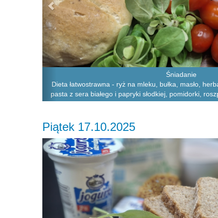
Śniadanie
Dieta łatwostrawna - ryż na mleku, bułka, masło, herba
pasta z sera białego i papryki słodkiej, pomidorki, r
Piątek 17.10.2025
Previous