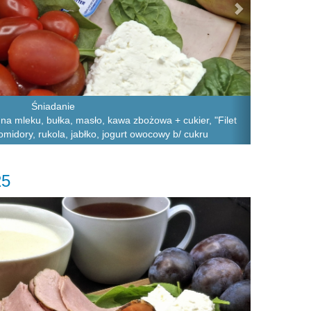
Śniadanie
 na mleku, bułka, masło, kawa zbożowa + cukier, "Filet
pomidory, rukola, jabłko, jogurt owocowy b/ cukru
25
Next