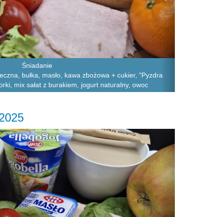
Śniadanie
leczna, bułka, masło, kawa zbożowa + cukier, "Pyzdra
rki, mix sałat z burakiem, jogurt naturalny, owoc
.2025
Next