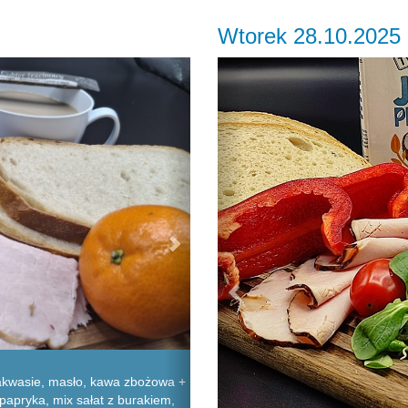
Wtorek 28.10.2025
Next
Previous
akwasie, masło, kawa zbożowa +
papryka, mix sałat z burakiem,