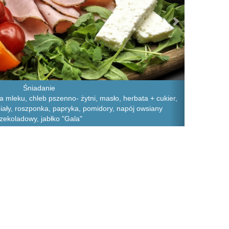
Śniadanie
 mleku, chleb pszenno- żytni, masło, herbata + cukier,
iały, roszponka, papryka, pomidory, napój owsiany
zekoladowy, jabłko "Gala"