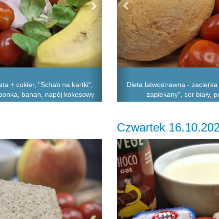
ta + cukier, "Schab na kartki",
Dieta łatwostrawna - zacierka
oszponka, banan, napój kokosowy
zapiekany", ser biały, 
Czwartek 16.10.20
Next
Previous