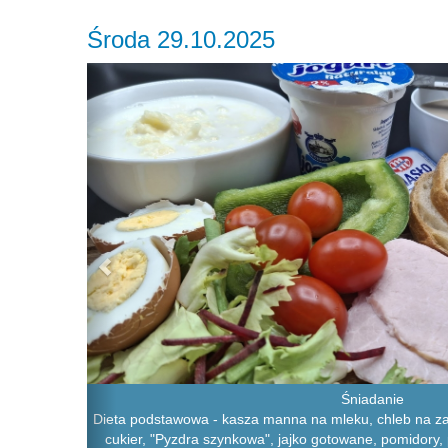
Środa 29.10.2025
Previous
Śniadanie
Dieta podstawowa - kasza manna na mleku, chleb na z
cukier, "Pyzdra szynkowa", jajko gotowane, pomidory, 