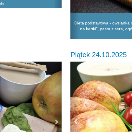
nki
Dieta podstawowa - owsianka n
na kartki", pasta z sera, o
Piątek 24.10.2025
Next
Previous