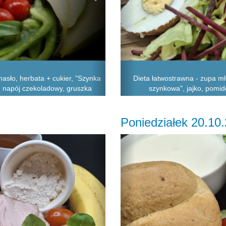
asło, herbata + cukier, "Szynka
Dieta łatwostrawna - zupa m
, napój czekoladowy, gruszka
szynkowa", jajko, pomido
Poniedziałek 20.10
Next
Previous