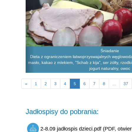
Śniadanie
Dieta z ograniczeniem łatwoprzyswajalnych węglowoda
masło, kakao z mlekiem, "Schab z kija", ser żółty, rzodk
jogurt naturalny, owoc
«
1
2
3
4
5
6
7
8
...
37
Jadłospisy do pobrania:
2-8.09 jadłospis dzieci.pdf (PDF, otwie