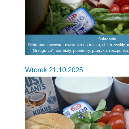
Śniadanie
Dieta podstawowa - owsianka na mleku, chleb zwykły, m
Grzegorza", ser biały, pomidory, papryka, roszponka
Wtorek 21.10.2025
Previous