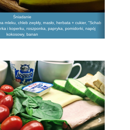
Śniadanie
a mleku, chleb zwykły, masło, herbata + cukier, "Schab
górka i koperku, roszponka, papryka, pomidorki, napój
kokosowy, banan
Next