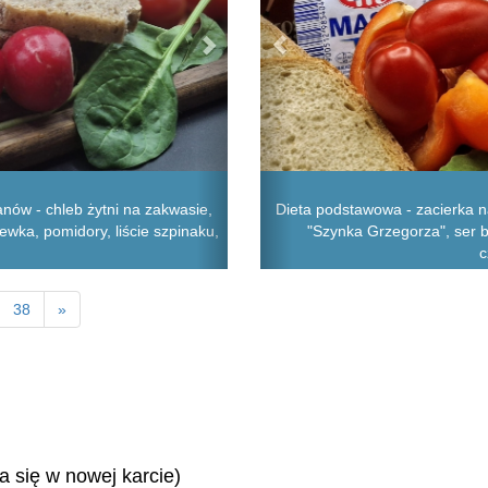
nów - chleb żytni na zakwasie,
Dieta podstawowa - zacierka na
iewka, pomidory, liście szpinaku,
"Szynka Grzegorza", ser b
c
38
»
ra się w nowej karcie)