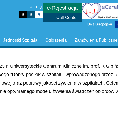
a
a
a
e-Rejestracja
a
a
a
Call Center
Jednostki Szpitala
Ogłoszenia
Zamówienia Publiczne
23 r. Uniwersyteckie Centrum Kliniczne im. prof. K Gib
wego "Dobry posiłek w szpitalu" wprowadzonego przez R
niowej oraz poprawy jakości żywienia w szpitalach. Cel
nie optymalnego modelu żywienia świadczeniobiorców w 