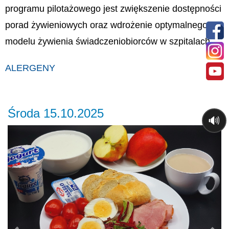
programu pilotażowego jest zwiększenie dostępności
porad żywieniowych oraz wdrożenie optymalnego
modelu żywienia świadczeniobiorców w szpitalach.
ALERGENY
Środa 15.10.2025
🔊
Previous
Ne