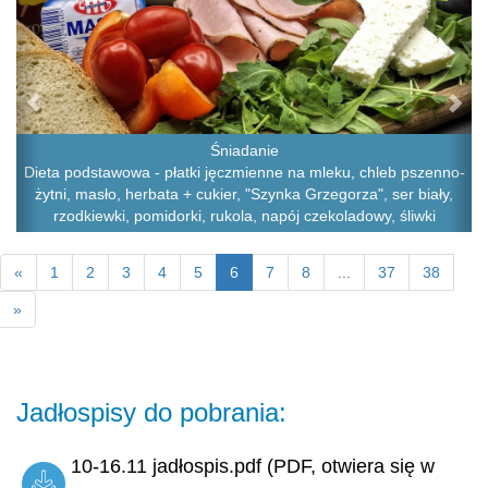
Śniadanie
Dieta podstawowa - płatki jęczmienne na mleku, chleb pszenno-
żytni, masło, herbata + cukier, "Szynka Grzegorza", ser biały,
rzodkiewki, pomidorki, rukola, napój czekoladowy, śliwki
«
1
2
3
4
5
6
7
8
...
37
38
»
Jadłospisy do pobrania:
10-16.11 jadłospis.pdf (PDF, otwiera się w