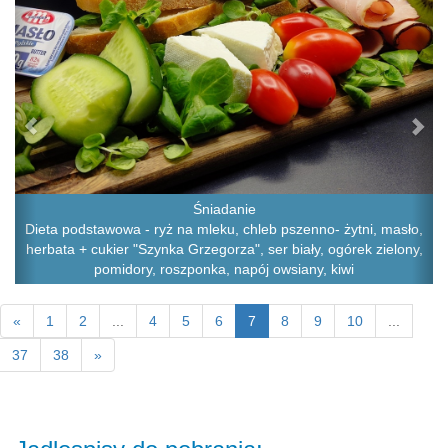
Śniadanie
Dieta podstawowa - ryż na mleku, chleb pszenno- żytni, masło,
herbata + cukier "Szynka Grzegorza", ser biały, ogórek zielony,
pomidory, roszponka, napój owsiany, kiwi
«
1
2
...
4
5
6
7
8
9
10
...
37
38
»