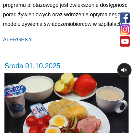
programu pilotażowego jest zwiększenie dostępności
porad żywieniowych oraz wdrożenie optymalnego
modelu żywienia świadczeniobiorców w szpitalach.
ALERGENY
Środa 01.10.2025
🔊
Previous
Ne