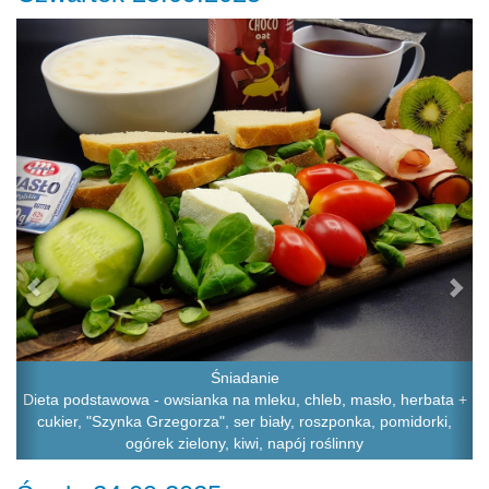
Previous
Ne
Śniadanie
Dieta podstawowa - owsianka na mleku, chleb, masło, herbata +
cukier, "Szynka Grzegorza", ser biały, roszponka, pomidorki,
ogórek zielony, kiwi, napój roślinny