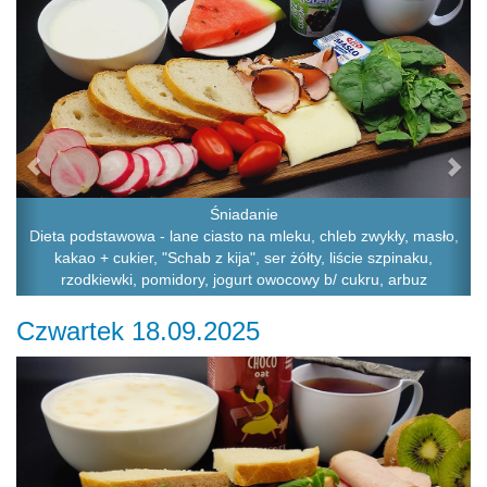
Śniadanie
Dieta podstawowa - lane ciasto na mleku, chleb zwykły, masło,
kakao + cukier, "Schab z kija", ser żółty, liście szpinaku,
rzodkiewki, pomidory, jogurt owocowy b/ cukru, arbuz
Czwartek 18.09.2025
Previous
Ne