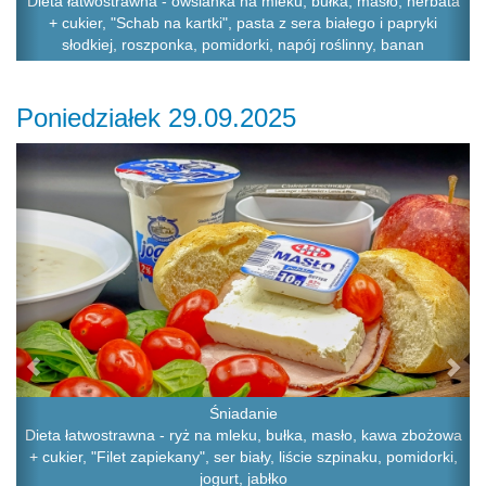
Dieta łatwostrawna - owsianka na mleku, bułka, masło, herbata
+ cukier, "Schab na kartki", pasta z sera białego i papryki
słodkiej, roszponka, pomidorki, napój roślinny, banan
Poniedziałek 29.09.2025
Previous
Ne
Śniadanie
Dieta łatwostrawna - ryż na mleku, bułka, masło, kawa zbożowa
+ cukier, "Filet zapiekany", ser biały, liście szpinaku, pomidorki,
jogurt, jabłko