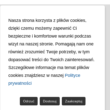
Nasza strona korzysta z plików cookies,
dzięki czemu możemy zapewnić Ci
bezpieczne i komfortowe warunki podczas
wizyt na naszej stronie. Pomagają nam one
Liczba odwiedzin
4398578
również zrozumieć Twoje potrzeby, w tym
dopasować treści do Twoich zainteresowań.
Polityka cookies
Szczegółowe informacje ma temat plików
Polityka prywatności
Mapa strony
cookies znajdziesz w naszej
Polityce
Ochrona Danych Osobowych
Deklaracja Dostępności
prywatności
Dostępność Architektoniczna Budynków
PL
Odrzuć
Dostosuj
Zaakceptuj
© uck.katowice.pl.