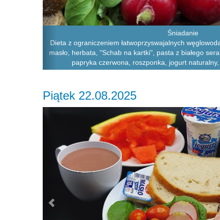
Śniadanie
Dieta z ograniczeniem łatwoprzyswajalnych węglowoda
masło, herbata, "Schab na kartki", pasta z białego sera
papryka czerwona, roszponka, jogurt naturalny,
Piątek 22.08.2025
Previous