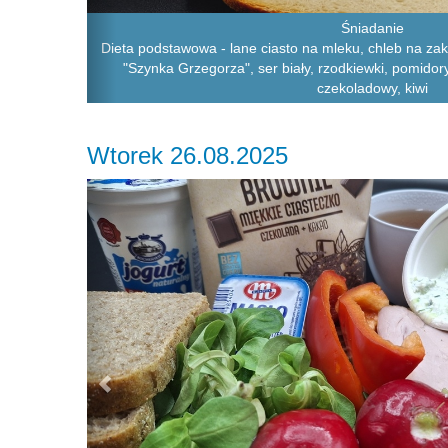
Śniadanie
Dieta podstawowa - lane ciasto na mleku, chleb na zak
"Szynka Grzegorza", ser biały, rzodkiewki, pomidor
czekoladowy, kiwi
Wtorek 26.08.2025
Previous