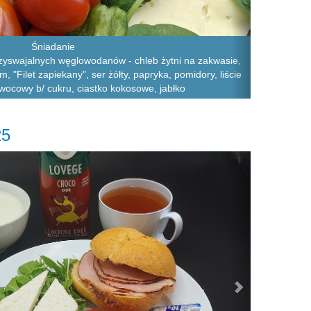
Śniadanie
zyswajalnych węglowodanów - chleb żytni na zakwasie,
 "Filet zapiekany", ser żółty, papryka, pomidory, liście
owocowy b/ cukru, ciastko kokosowe, jabłko
25
Next