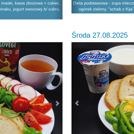
, masło, kawa zbożowa + cukier,
Dieta podstawowa - zupa mleczna,
zpinaku, jogurt owocowy b/ cukru,
ogórek zielony, "schab z Kija
Środa 27.08.2025
Next
Previous