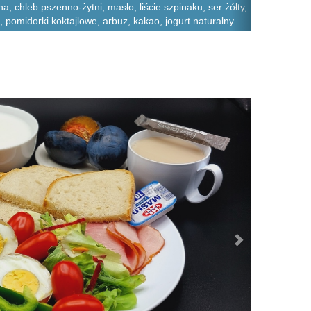
 chleb pszenno-żytni, masło, liście szpinaku, ser żółty,
", pomidorki koktajlowe, arbuz, kakao, jogurt naturalny
Next