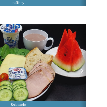
roślinny
Next
Śniadanie