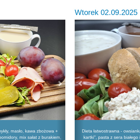
Wtorek 02.09.2025
Next
Previous
ykły, masło, kawa zbożowa +
Dieta łatwostrawna - owsiank
pomidory, mix sałat z burakiem,
kartki", pasta z sera białego