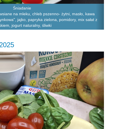
Śniadanie
owsiane na mleku, chleb pszenno- żytni, masło, kawa
nkowa", jajko, papryka zielona, pomidory, mix sałat z
kiem, jogurt naturalny, śliwki
.2025
Next