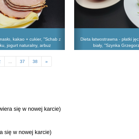
asło, kakao + cukier, "Schab z
Dieta łatwostrawna - płatki j
aku, jogurt naturalny, arbuz
biały, "Szynka Grzegorz
2
...
37
38
»
wiera się w nowej karcie)
ra się w nowej karcie)