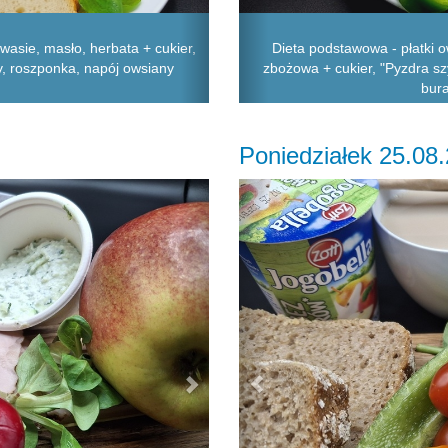
wasie, masło, herbata + cukier,
Dieta podstawowa - płatki 
y, roszponka, napój owsiany
zbożowa + cukier, "Pyzdra szy
bura
Poniedziałek 25.08
Next
Previous