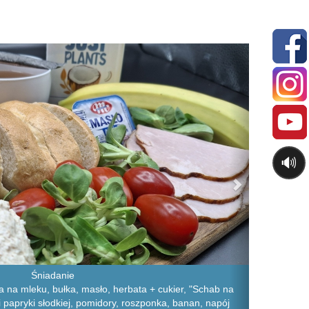
Next
🔊
Śniadanie
a na mleku, bułka, masło, herbata + cukier, "Schab na
 i papryki słodkiej, pomidory, roszponka, banan, napój