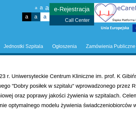
a
a
a
e-Rejestracja
a
a
a
Call Center
Jednostki Szpitala
Ogłoszenia
Zamówienia Publiczne
23 r. Uniwersyteckie Centrum Kliniczne im. prof. K Gib
wego "Dobry posiłek w szpitalu" wprowadzonego przez R
niowej oraz poprawy jakości żywienia w szpitalach. Cel
nie optymalnego modelu żywienia świadczeniobiorców w 