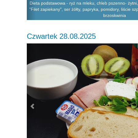
Dieta podstawowa - ryż na mleku, chleb pszenno- żytni
"Filet zapiekany", ser żółty, papryka, pomidory, liście s
brzoskwinia
Czwartek 28.08.2025
Previous