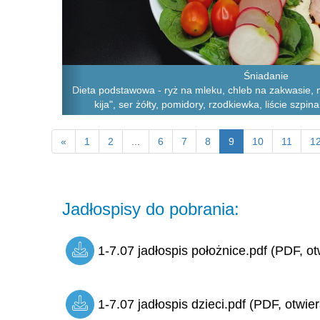
Śniadanie
Dieta podstawowa - ryż na mleku, chleb na zakwasie, m
kija", ser żółty, pomidory, rzodkiewka, liście szpin
«
1
2
...
6
7
8
9
10
11
1
Jadłospisy do pobrania:
1-7.07 jadłospis położnice.pdf (PDF, ot
1-7.07 jadłospis dzieci.pdf (PDF, otwie