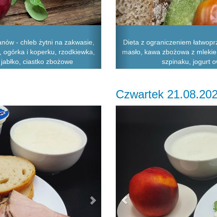
nów - chleb żytni na zakwasie,
Dieta z ograniczeniem łatwopr
, ogórka i koperku, rzodkiewka,
masło, kawa zbożowa z mlekiem,
 jabłko, ciastko zbożowe
szpinaku, jogurt 
Czwartek 21.08.20
Next
Previous