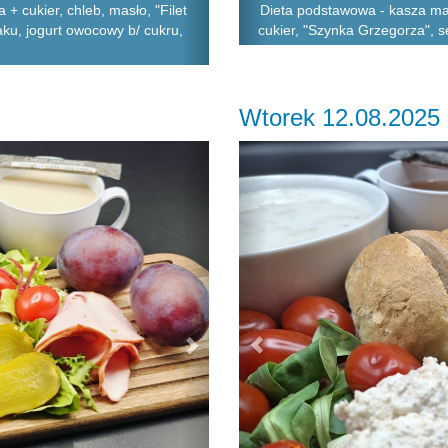
 cukier, chleb, masło, "Filet
Dieta podstawowa - kasza man
naku, jogurt owocowy b/ cukru,
cukier, "Szynka Grzegorza", se
Wtorek 12.08.2025
Next
Previous