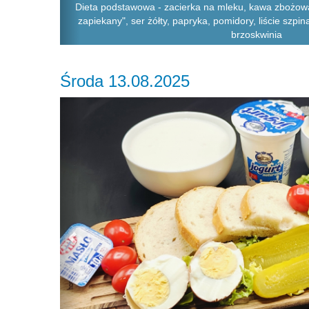
Dieta podstawowa - zacierka na mleku, kawa zbożowa +
zapiekany", ser żółty, papryka, pomidory, liście szpi
brzoskwinia
Środa 13.08.2025
Previous