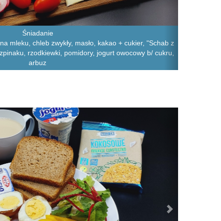
Śniadanie
na mleku, chleb zwykły, masło, kakao + cukier, "Schab z
o szpinaku, rzodkiewki, pomidory, jogurt owocowy b/ cukru,
arbuz
Next