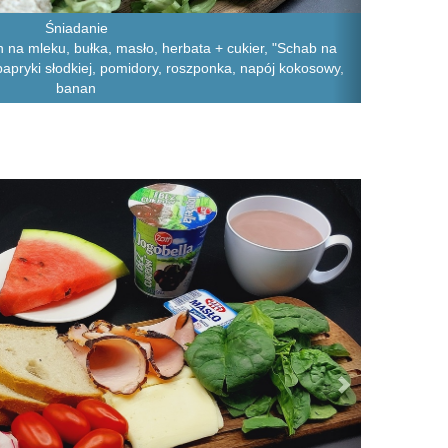
Śniadanie
 na mleku, bułka, masło, herbata + cukier, "Schab na
i papryki słodkiej, pomidory, roszponka, napój kokosowy,
banan
Next