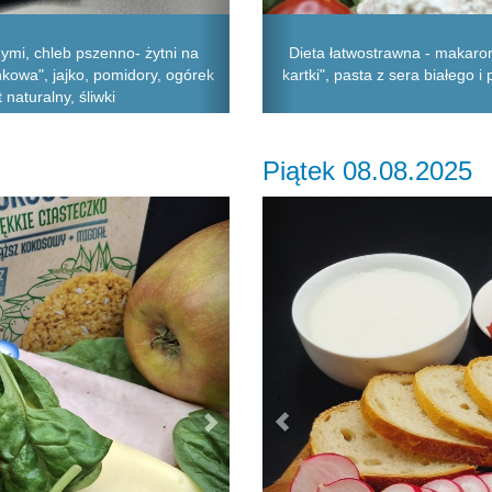
ymi, chleb pszenno- żytni na
Dieta łatwostrawna - makaron
kowa", jajko, pomidory, ogórek
kartki", pasta z sera białego 
naturalny, śliwki
Piątek 08.08.2025
Next
Previous