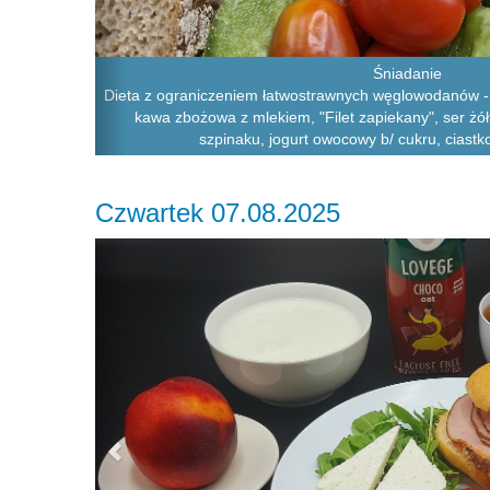
Śniadanie
Dieta z ograniczeniem łatwostrawnych węglowodanów - 
kawa zbożowa z mlekiem, "Filet zapiekany", ser żółt
szpinaku, jogurt owocowy b/ cukru, ciastk
Czwartek 07.08.2025
Previous