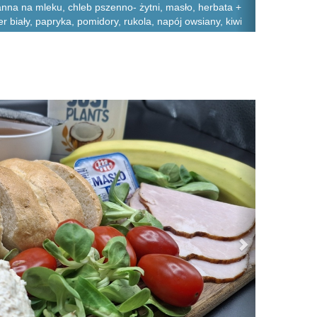
na na mleku, chleb pszenno- żytni, masło, herbata +
r biały, papryka, pomidory, rukola, napój owsiany, kiwi
Next