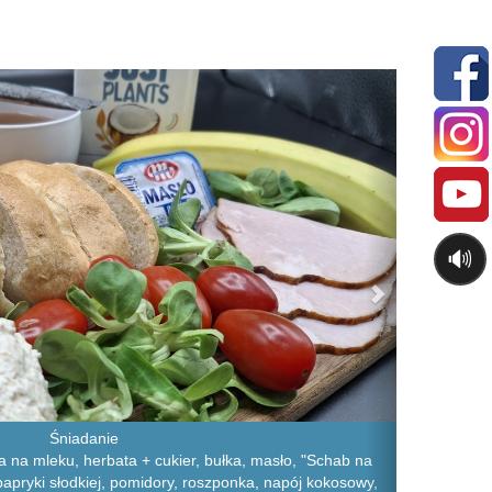
Next
🔊
Śniadanie
a na mleku, herbata + cukier, bułka, masło, "Schab na
i papryki słodkiej, pomidory, roszponka, napój kokosowy,