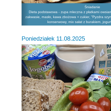
Śniadanie
Dieta podstawowa - zupa mleczna z płatkami owsian
zakwasie, masło, kawa zbożowa + cukier, "Pyzdra szyn
konserwowy, mix sałat z burakiem, jogurt 
Poniedziałek 11.08.2025
Previous