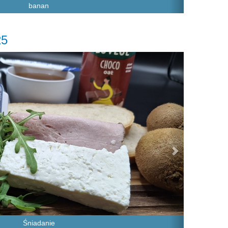
banan
25
Next
Śniadanie