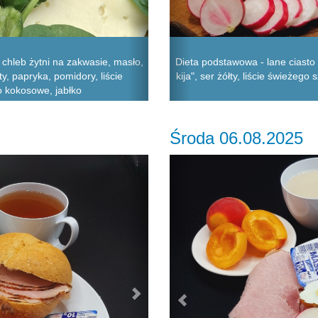
chleb żytni na zakwasie, masło,
Dieta podstawowa - lane ciasto 
y, papryka, pomidory, liście
kija", ser żółty, liście świeżeg
o kokosowe, jabłko
Środa 06.08.2025
Next
Previous