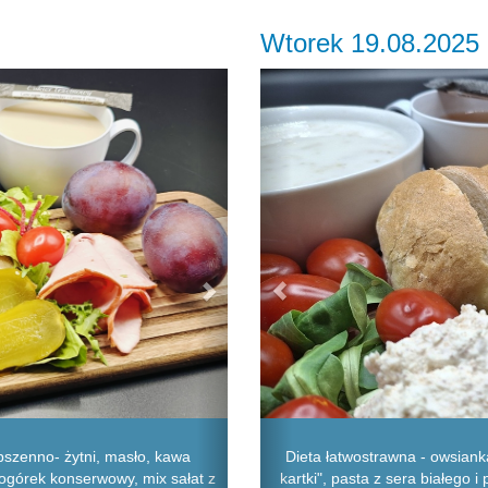
Wtorek 19.08.2025
Next
Previous
szenno- żytni, masło, kawa
Dieta łatwostrawna - owsiank
 ogórek konserwowy, mix sałat z
kartki", pasta z sera białego 