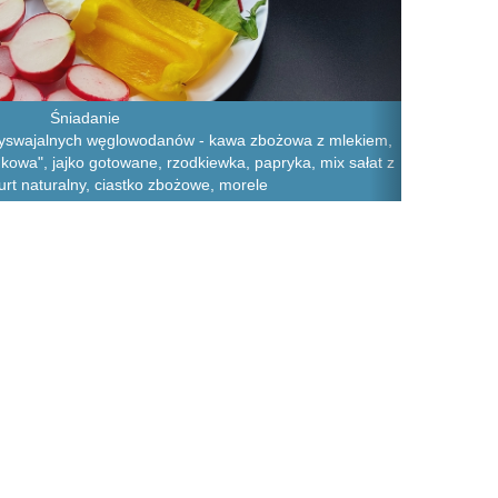
Śniadanie
zyswajalnych węglowodanów - kawa zbożowa z mlekiem,
nkowa", jajko gotowane, rzodkiewka, papryka, mix sałat z
urt naturalny, ciastko zbożowe, morele