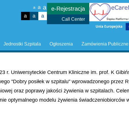
a
a
a
e-Rejestracja
a
a
a
Call Center
Jednostki Szpitala
Ogłoszenia
Zamówienia Publiczne
23 r. Uniwersyteckie Centrum Kliniczne im. prof. K Gib
wego "Dobry posiłek w szpitalu" wprowadzonego przez R
niowej oraz poprawy jakości żywienia w szpitalach. Cel
nie optymalnego modelu żywienia świadczeniobiorców w 