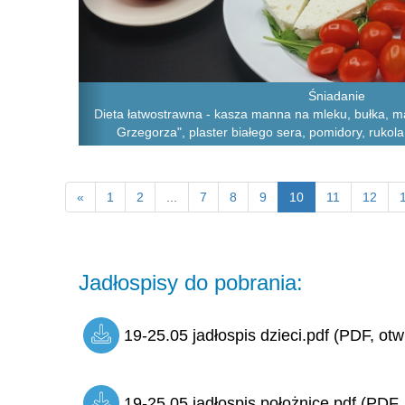
Śniadanie
Dieta łatwostrawna - kasza manna na mleku, bułka, ma
Grzegorza", plaster białego sera, pomidory, rukol
«
1
2
...
7
8
9
10
11
12
Jadłospisy do pobrania:
19-25.05 jadłospis dzieci.pdf (PDF, otw
19-25.05 jadłospis położnice.pdf (PDF,