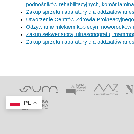
podnośników rehabilitacyjnych, komór lamina
Zakup sprzętu i aparatury dla oddziałów anest
Utworzenie Centrów Zdrowia Prokreacyjnego
Odżywianie mlekiem kobiecym noworodków i 
Zakup sekwenatora, ultrasonografu, mammog
Zakup sprzętu i aparatury dla oddziałów anes
PL