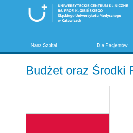
Nasz Szpital
Dla Pacjentów
Budżet oraz Środk