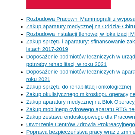
Rozbudowa Pracowni Mammografii z wyposaż
Zakup aparatury medycznej na Oddział Chi
Rozbudowa instalacji tlenowej w lokalizacj
Zakup sprzętu i aparatury: sfinansowanie zak
latach 2017-2019
Doposażenie podmiotów leczniczych w urządze
potrzeby rehabilitacji w roku 2021
Doposażenie podmiotów leczniczych w aparaty
roku 2021
Zakup sprzętu do rehabilitacji onkologicznej
Zakup okulistycznego mikroskopu operacyjn
Zakup aparatury medycznej na Blok Operacyjny
Zakup mobilnego cyfrowego aparatu RTG ne
Zakup zestawu endoskopowego dla Pracown
Utworzenie Centrów Zdrowia Prokreacyjnego
Poprawa bezpieczeństwa pracy wraz z zmnie