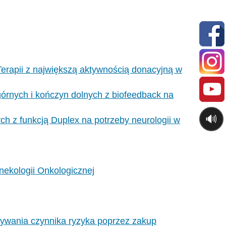
 Terapii z największą aktywnością donacyjną w
górnych i kończyn dolnych z biofeedback na
🔊
h z funkcją Duplex na potrzeby neurologii w
nekologii Onkologicznej
ywania czynnika ryzyka poprzez zakup