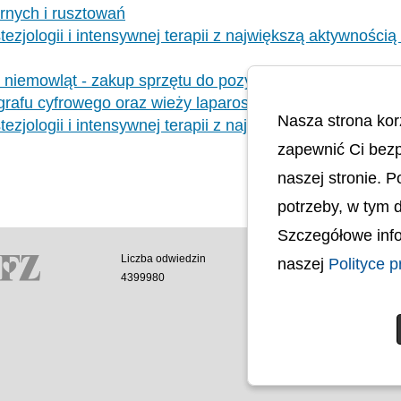
rnych i rusztowań
ezjologii i intensywnej terapii z największą aktywnością
niemowląt - zakup sprzętu do pozyskiwania mleka kobi
rafu cyfrowego oraz wieży laparoskopowej
Nasza strona kor
tezjologii i intensywnej terapii z największą aktywności
zapewnić Ci bezp
naszej stronie. 
potrzeby, w tym 
Szczegółowe info
Liczba odwiedzin
Polityka cookies
naszej
Polityce p
4399980
Polityka prywatnoś
Mapa strony
Ochrona Danych 
Deklaracja Dostęp
Dostępność Archite
Budynków