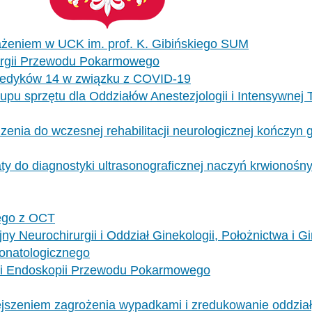
eniem w UCK im. prof. K. Gibińskiego SUM
rurgii Przewodu Pokarmowego
i Medyków 14 w związku z COVID-19
upu sprzętu dla Oddziałów Anestezjologii i Intensywnej
nia do wczesnej rehabilitacji neurologicznej kończyn 
 do diagnostyki ultrasonograficznej naczyń krwionośnyc
ego z OCT
 Neurochirurgii i Oddział Ginekologii, Położnictwa i Gi
onatologicznego
i Endoskopii Przewodu Pokarmowego
jszeniem zagrożenia wypadkami i zredukowanie oddział