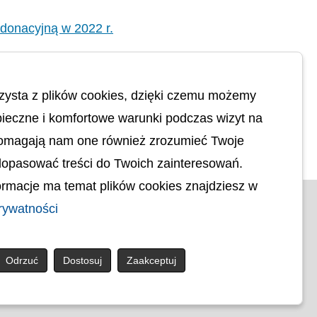
 donacyjną w 2022 r.
ecego i jego przechowywania
zysta z plików cookies, dzięki czemu możemy
ą donacyjną w 2022 -2023 r.
ieczne i komfortowe warunki podczas wizyt na
Pomagają nam one również zrozumieć Twoje
dopasować treści do Twoich zainteresowań.
rmacje ma temat plików cookies znajdziesz w
© uck.katowice.pl.
rywatności
ci
Projekt i wykonanie:
Osobowych
Odrzuć
Dostosuj
Zaakceptuj
ności
ktoniczna