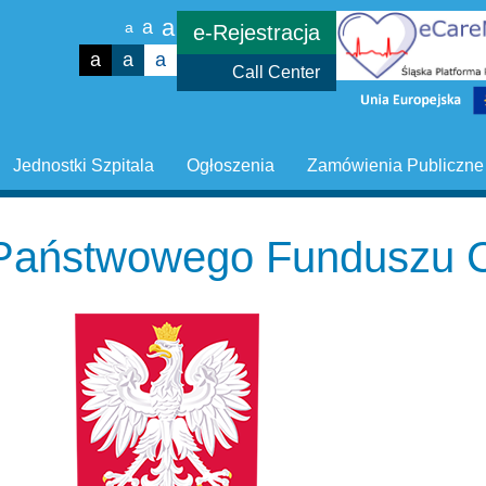
a
a
a
e-Rejestracja
a
a
a
Call Center
Jednostki Szpitala
Ogłoszenia
Zamówienia Publiczne
i Państwowego Funduszu 