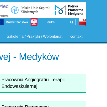
Szkolenia / Praktyki / Wolontariat
Kontakt
owej - Medyków
Pracownia Angiografii i Terapii
Endowaskularnej