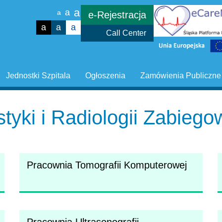
a
a
a
e-Rejestracja
a
a
a
Call Center
Jednostki Szpitala
Ogłoszenia
Zamówienia Publiczne
tyki i Radiologii Zabieg
Pracownia Tomografii Komputerowej