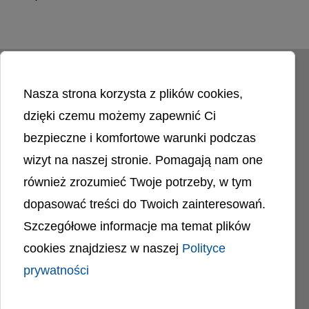
Czytaj więcej o: Międzynarodowy Dzień Pielęgniarek i Pielęgniarzy
Nasza strona korzysta z plików cookies,
dzięki czemu możemy zapewnić Ci
bezpieczne i komfortowe warunki podczas
wizyt na naszej stronie. Pomagają nam one
Liczba odwiedzin
4397047
również zrozumieć Twoje potrzeby, w tym
dopasować treści do Twoich zainteresowań.
Polityka cookies
Szczegółowe informacje ma temat plików
Polityka prywatności
Mapa strony
cookies znajdziesz w naszej
Polityce
Ochrona Danych Osobowych
Deklaracja Dostępności
prywatności
Dostępność Architektoniczna Budynków
PL