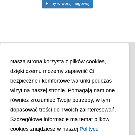
Filmy w wersji migowej
Nasza strona korzysta z plików cookies,
dzięki czemu możemy zapewnić Ci
bezpieczne i komfortowe warunki podczas
wizyt na naszej stronie. Pomagają nam one
Liczba odwiedzin
4402936
również zrozumieć Twoje potrzeby, w tym
dopasować treści do Twoich zainteresowań.
Polityka cookies
Szczegółowe informacje ma temat plików
Polityka prywatności
Mapa strony
cookies znajdziesz w naszej
Polityce
Ochrona Danych Osobowych