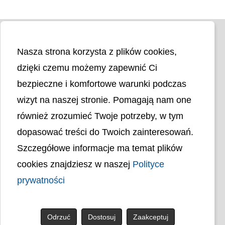
Nasza strona korzysta z plików cookies,
dzięki czemu możemy zapewnić Ci
bezpieczne i komfortowe warunki podczas
wizyt na naszej stronie. Pomagają nam one
Liczba odwiedzin
4399738
również zrozumieć Twoje potrzeby, w tym
dopasować treści do Twoich zainteresowań.
Polityka cookies
Szczegółowe informacje ma temat plików
Polityka prywatności
Mapa strony
cookies znajdziesz w naszej
Polityce
Ochrona Danych Osobowych
prywatności
Deklaracja Dostępności
Dostępność Architektoniczna Budynków
PL
Odrzuć
Dostosuj
Zaakceptuj
© uck.katowice.pl.