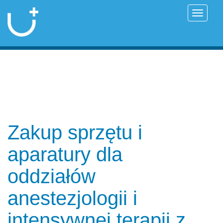
Przełąc
Zakup sprzętu i
aparatury dla
oddziałów
anestezjologii i
intensywnej terapii z