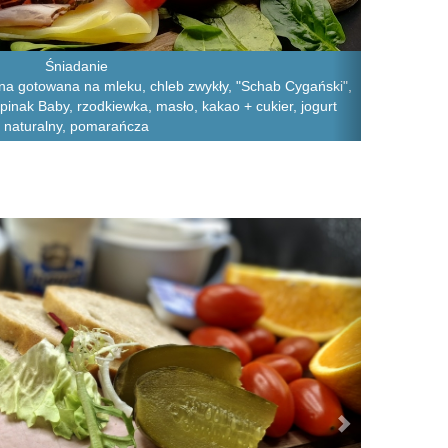
Śniadanie
a gotowana na mleku, chleb zwykły, "Schab Cygański",
zpinak Baby, rzodkiewka, masło, kakao + cukier, jogurt
naturalny, pomarańcza
Next