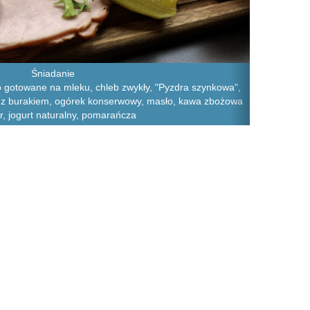
Śniadanie
o gotowane na mleku, chleb zwykły, "Pyzdra szynkowa",
at z burakiem, ogórek konserwowy, masło, kawa zbożowa
r, jogurt naturalny, pomarańcza