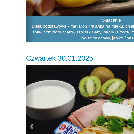
Śniadanie
Dieta podstawowa - makaron krajanka na mleku, chleb 
żółty, pomidory cherry, szpinak Baby, papryka żółta,
jogurt owocowy, jabłko Jona
Czwartek 30.01.2025
Previous