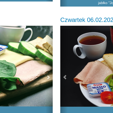
jabłko "J
Czwartek 06.02.20
Next
Previous