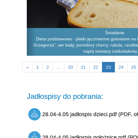
Śniadanie
Dieta podstawowa - płatki jęczmienne gotowane na 
Grzegorza", ser biały, pomidory cherry, rukola, rzodki
napój owsiany czekoladowy,
«
1
2
...
20
21
22
23
24
25
Jadłospisy do pobrania:
28.04-4.05 jadłospis dzieci.pdf (PDF, o
28.04-4.05 jadłospis położnice.pdf (PDF