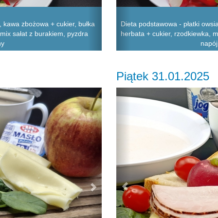
 kawa zbożowa + cukier, bułka
Dieta podstawowa - płatki owsi
 mix sałat z burakiem, pyzdra
herbata + cukier, rzodkiewka, m
ny
napój
Piątek 31.01.2025
Next
Previous