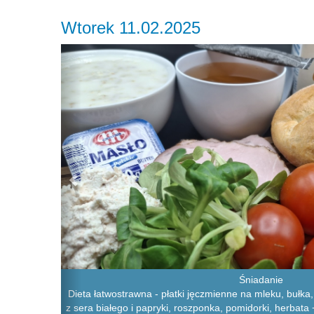
Wtorek 11.02.2025
Previous
Śniadanie
Dieta łatwostrawna - płatki jęczmienne na mleku, bułka,
z sera białego i papryki, roszponka, pomidorki, herbata