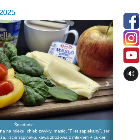
.2025
Next
🔊
Śniadanie
 na mleku, chleb zwykły, masło, "Filet zapiekany", ser
eża, liście szpinaku, kawa zbożowa z mlekiem + cukier,