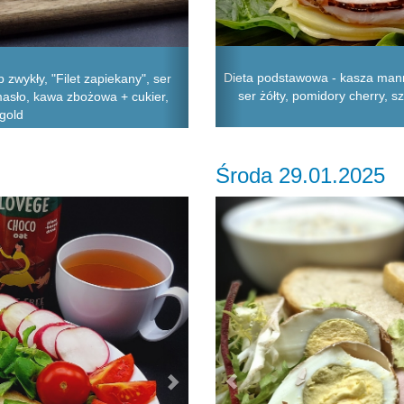
Dieta podstawowa - kasza mann
zwykły, "Filet zapiekany", ser
ser żółty, pomidory cherry, s
 masło, kawa zbożowa + cukier,
gold
Środa 29.01.2025
Next
Previous