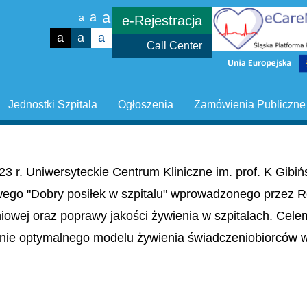
a
a
a
e-Rejestracja
a
a
a
Call Center
Jednostki Szpitala
Ogłoszenia
Zamówienia Publiczne
23 r. Uniwersyteckie Centrum Kliniczne im. prof. K Gib
wego "Dobry posiłek w szpitalu" wprowadzonego przez R
niowej oraz poprawy jakości żywienia w szpitalach. Cel
nie optymalnego modelu żywienia świadczeniobiorców w 