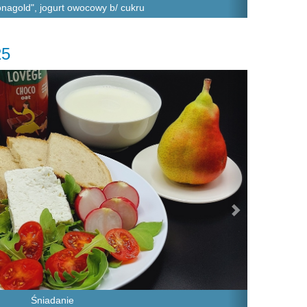
onagold", jogurt owocowy b/ cukru
25
Next
Śniadanie