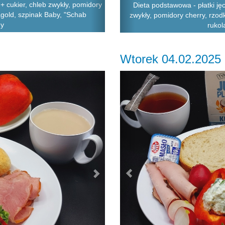
 cukier, chleb zwykły, pomidory
Dieta podstawowa - płatki j
nagold, szpinak Baby, "Schab
zwykły, pomidory cherry, rzod
ny
rukol
Wtorek 04.02.2025
Next
Previous