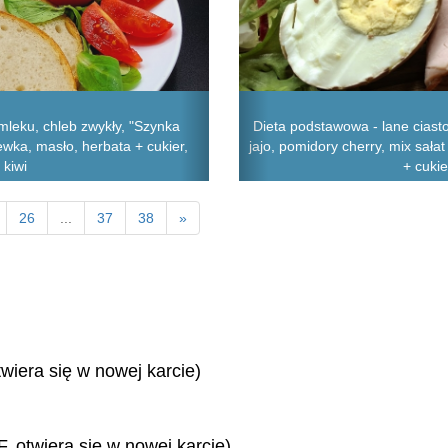
mleku, chleb zwykły, "Szynka
Dieta podstawowa - lane ciast
ewka, masło, herbata + cukier,
jajo, pomidory cherry, mix sał
 kiwi
+ cukie
26
...
37
38
»
twiera się w nowej karcie)
, otwiera się w nowej karcie)