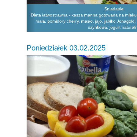
Śniadanie
Dieta łatwostrawna - kasza manna gotowana na mleku,
mała, pomidory cherry, masło, jajo, jabłko Jonagold,
szynkowa, jogurt natural
Poniedziałek 03.02.2025
Previous