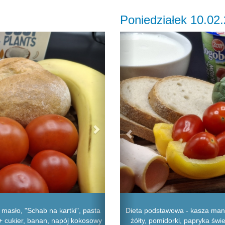
Poniedziałek 10.02
Next
Previous
 masło, "Schab na kartki", pasta
Dieta podstawowa - kasza manna
 + cukier, banan, napój kokosowy
żółty, pomidorki, papryka świ