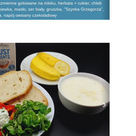
ęczmienne gotowane na mleku, herbata + cukier, chleb
kiewka, masło, ser biały, gruszka, "Szynka Grzegorza",
a, napój owsiany czekoladowy
Next