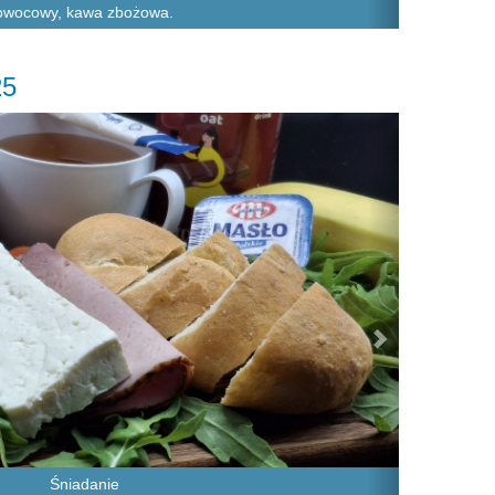
owocowy, kawa zbożowa.
25
Next
Śniadanie