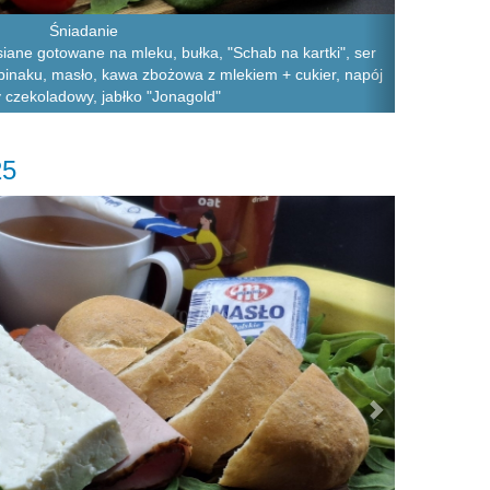
Śniadanie
siane gotowane na mleku, bułka, "Schab na kartki", ser
szpinaku, masło, kawa zbożowa z mlekiem + cukier, napój
 czekoladowy, jabłko "Jonagold"
25
Next