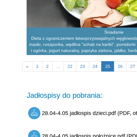
Śniadanie
Dieta z ograniczeniem łatwoprzyswajalnych węglowoda
masło, roszponka, wędlina "schab na kartki", pomidorki 
i ogórka, jogurt naturalny, papryka zielona, jabłko, her
«
1
2
...
22
23
24
25
26
27
Jadłospisy do pobrania:
28.04-4.05 jadłospis dzieci.pdf (PDF, o
28.04-4.05 jadłospis położnice.pdf (PDF