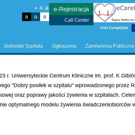
a
a
a
e-Rejestracja
a
a
a
Call Center
Jednostki Szpitala
Ogłoszenia
Zamówienia Publiczne
23 r. Uniwersyteckie Centrum Kliniczne im. prof. K Gib
wego "Dobry posiłek w szpitalu" wprowadzonego przez R
niowej oraz poprawy jakości żywienia w szpitalach. Cel
nie optymalnego modelu żywienia świadczeniobiorców w 