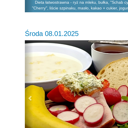
Dieta łatwostrawna - ryż na mleku, bułka, "Schab cy
"Cherry", liście szpinaku, masło, kakao + cukier, jogu
Środa 08.01.2025
Previous