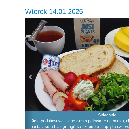
Wtorek 14.01.2025
Previous
Śniadanie
Dieta podstawowa - lane ciasto gotowane na mleku, ch
pasta z sera białego ogórka i koperku, papryka czerwo