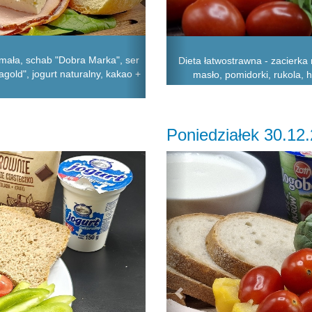
 mała, schab "Dobra Marka", ser
Dieta łatwostrawna - zacierka 
agold", jogurt naturalny, kakao +
masło, pomidorki, rukola, 
Poniedziałek 30.12
Previous