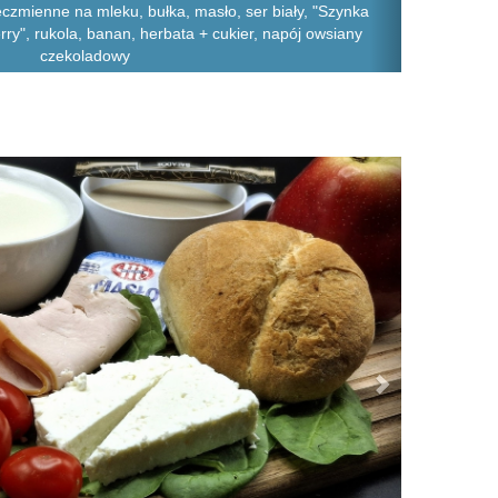
jęczmienne na mleku, bułka, masło, ser biały, "Szynka
ry", rukola, banan, herbata + cukier, napój owsiany
czekoladowy
Next