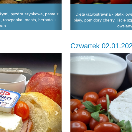
żytni, pyzdra szynkowa, pasta z
Dieta łatwostrawna - płatki ow
, roszponka, masło, herbata +
biały, pomidory cherry, liście 
anan
owsiany
Czwartek 02.01.20
Next
Previous