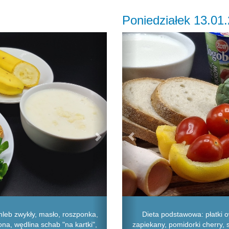
Poniedziałek 13.01
Next
Previous
Dieta podstawowa: płatki o
leb zwykły, masło, roszponka,
zapiekany, pomidorki cherry, se
na, wędlina schab "na kartki",