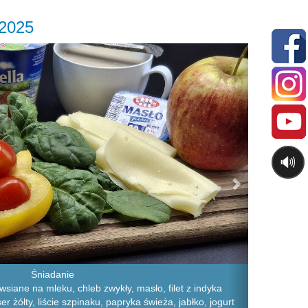
.2025
Next
🔊
Śniadanie
wsiane na mleku, chleb zwykły, masło, filet z indyka
r żółty, liście szpinaku, papryka świeża, jabłko, jogurt