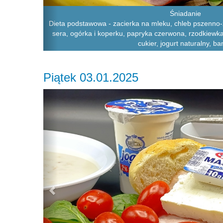
Śniadanie
Dieta podstawowa - zacierka na mleku, chleb pszenno-
sera, ogórka i koperku, papryka czerwona, rzodkiewka
cukier, jogurt naturalny, b
Piątek 03.01.2025
Previous