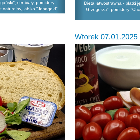
gański", ser biały, pomidory
Dieta łatwostrawna - płatki 
rt naturalny, jabłko "Jonagold"
Grzegorza", pomidory "Cher
Wtorek 07.01.2025
Next
Previous