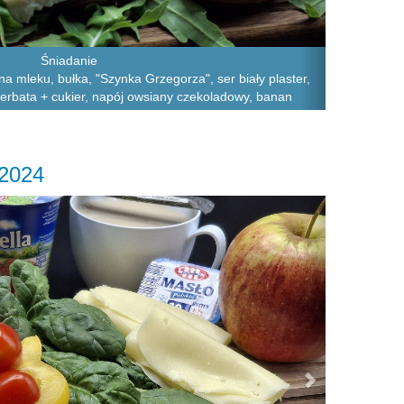
Śniadanie
na mleku, bułka, "Szynka Grzegorza", ser biały plaster,
herbata + cukier, napój owsiany czekoladowy, banan
.2024
Next