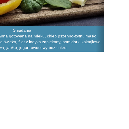
Śniadanie
nna gotowana na mleku, chleb pszenno-żytni, masło,
ka świeża, filet z indyka zapiekany, pomidorki koktajlowe,
a, jabłko, jogurt owocowy bez cukru