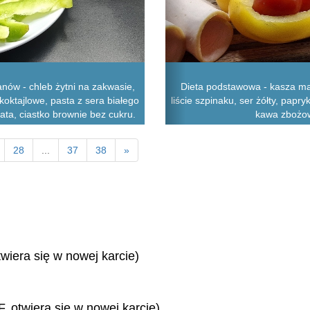
nów - chleb żytni na zakwasie,
Dieta podstawowa - kasza ma
koktajlowe, pasta z sera białego
liście szpinaku, ser żółty, papry
bata, ciastko brownie bez cukru.
kawa zbożow
28
...
37
38
»
twiera się w nowej karcie)
, otwiera się w nowej karcie)