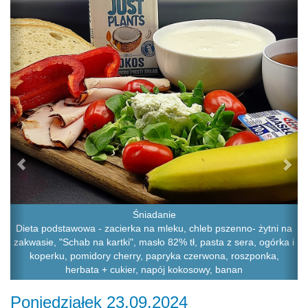
Śniadanie
Dieta podstawowa - zacierka na mleku, chleb pszenno- żytni na
zakwasie, "Schab na kartki", masło 82% tł, pasta z sera, ogórka i
koperku, pomidory cherry, papryka czerwona, roszponka,
herbata + cukier, napój kokosowy, banan
Poniedziałek 23.09.2024