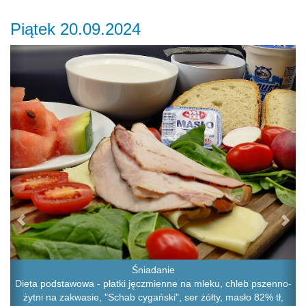
Piątek 20.09.2024
Previous
Ne
Śniadanie
Dieta podstawowa - płatki jęczmienne na mleku, chleb pszenno-
żytni na zakwasie, "Schab cygański", ser żółty, masło 82% tł,