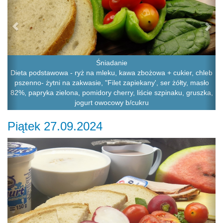
Śniadanie
Dieta podstawowa - ryż na mleku, kawa zbożowa + cukier, chleb
pszenno- żytni na zakwasie, "Filet zapiekany', ser żółty, masło
82%, papryka zielona, pomidory cherry, liście szpinaku, gruszka,
jogurt owocowy b/cukru
Piątek 27.09.2024
Previous
Ne