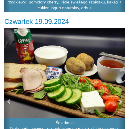
rzodkiewki, pomidory cherry, liście świeżego szpinaku, kakao +
cukier, jogurt naturalny, arbuz
Czwartek 19.09.2024
Previous
Ne
Śniadanie
Dieta podstawowa - ryż gotowany na mleku, chleb pszenno-