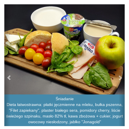
Previous
Ne
Śniadanie
Dieta łatwostrawna: płatki jęczmienne na mleku, bułka pszenna,
"Filet zapiekany", plaster białego sera, pomidory cherry, liście
świeżego szpinaku, masło 82% tł, kawa zbożowa + cukier, jogurt
owocowy niesłodzony, jabłko "Jonagold"