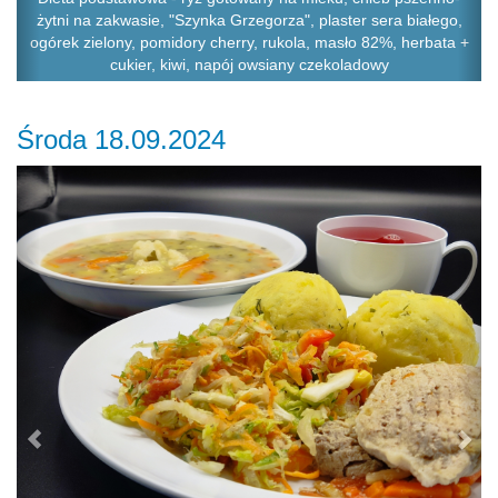
żytni na zakwasie, "Szynka Grzegorza", plaster sera białego,
ogórek zielony, pomidory cherry, rukola, masło 82%, herbata +
cukier, kiwi, napój owsiany czekoladowy
Środa 18.09.2024
Previous
Ne