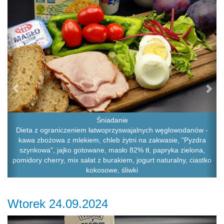
Śniadanie
Dieta z ograniczeniem łatwoprzyswajalnych węglowodanów -
kawa zbożowa z mlekiem, chleb żytni na zakwasie, "Pyzdra
szynkowa", jajko gotowane, masło 82% tł, papryka zielona,
pomidory cherry, mix sałat z burakiem, jogurt naturalny, ciastko
kokosowe, śliwki
Wtorek 24.09.2024
Previous
Ne