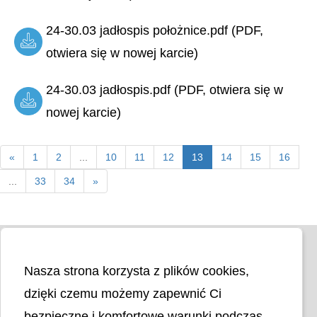
24-30.03 jadłospis położnice.pdf (PDF,
otwiera się w nowej karcie)
24-30.03 jadłospis.pdf (PDF, otwiera się w
nowej karcie)
«
1
2
...
10
11
12
13
14
15
16
...
33
34
»
Nasza strona korzysta z plików cookies,
dzięki czemu możemy zapewnić Ci
bezpieczne i komfortowe warunki podczas