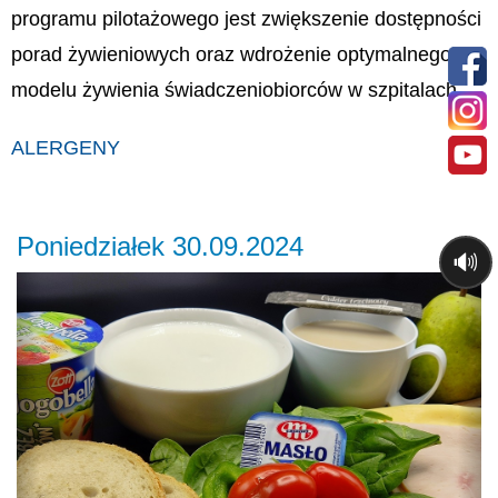
programu pilotażowego jest zwiększenie dostępności
porad żywieniowych oraz wdrożenie optymalnego
modelu żywienia świadczeniobiorców w szpitalach.
ALERGENY
Poniedziałek 30.09.2024
🔊
Previous
Ne