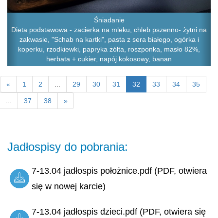
Śniadanie
Dieta podstawowa - zacierka na mleku, chleb pszenno- żytni na
zakwasie, "Schab na kartki", pasta z sera białego, ogórka i
koperku, rzodkiewki, papryka żółta, roszponka, masło 82%,
herbata + cukier, napój kokosowy, banan
«
1
2
...
29
30
31
32
33
34
35
...
37
38
»
Jadłospisy do pobrania:
7-13.04 jadłospis położnice.pdf (PDF, otwiera
się w nowej karcie)
7-13.04 jadłospis dzieci.pdf (PDF, otwiera się