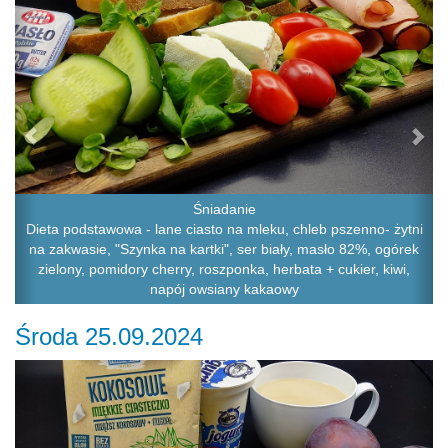
Śniadanie
Dieta podstawowa - lane ciasto na mleku, chleb pszenno- żytni
na zakwasie, "Szynka na kartki", ser biały, masło 82%, ogórek
zielony, pomidory cherry, roszponka, herbata + cukier, kiwi,
napój owsiany kakaowy
Środa 25.09.2024
Previous
Ne