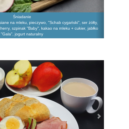
Śniadanie
iane na mleku, pieczywo, "Schab cygański", ser żółty,
herry, szpinak "Baby", kakao na mleku + cukier, jabłko
"Gala", jogurt naturalny
Next