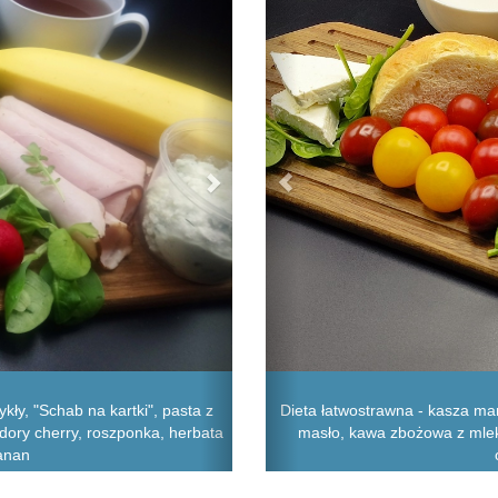
kły, "Schab na kartki", pasta z
Dieta łatwostrawna - kasza mann
idory cherry, roszponka, herbata
masło, kawa zbożowa z mlekie
banan