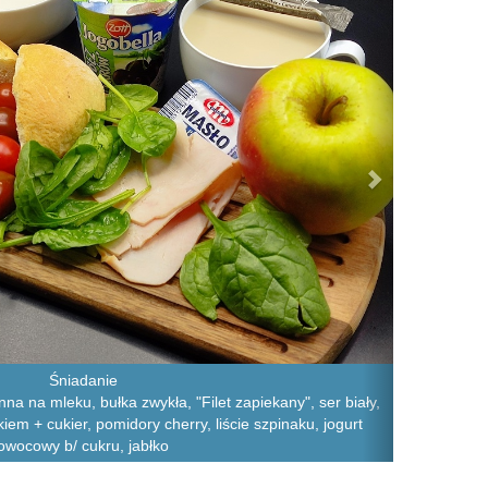
Śniadanie
a na mleku, bułka zwykła, "Filet zapiekany", ser biały,
m + cukier, pomidory cherry, liście szpinaku, jogurt
owocowy b/ cukru, jabłko