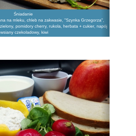
Śniadanie
na na mleku, chleb na zakwasie, "Szynka Grzegorza",
zielony, pomidory cherry, rukola, herbata + cukier, napój
wsiany czekoladowy, kiwi
Next