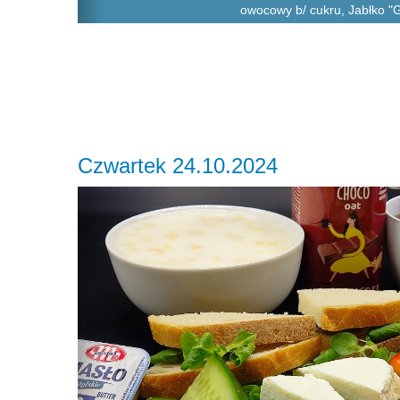
owocowy b/ cukru, Jabłko "
Czwartek 24.10.2024
Previous