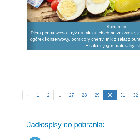
Śniadanie
Dieta podstawowa - ryż na mleku, chleb na zakwasie, j
ogórek konserwowy, pomidory cherry, mix z sałat z bu
+ cukier, jogurt naturalny, śl
«
1
2
...
27
28
29
30
31
32
Jadłospisy do pobrania: