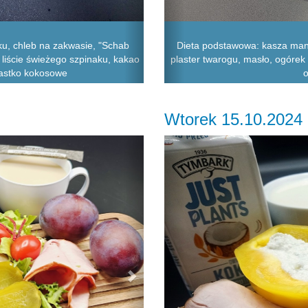
ku, chleb na zakwasie, "Schab
Dieta podstawowa: kasza man
, liście świeżego szpinaku, kakao
plaster twarogu, masło, ogórek 
ciastko kokosowe
o
Wtorek 15.10.2024
Next
Previous