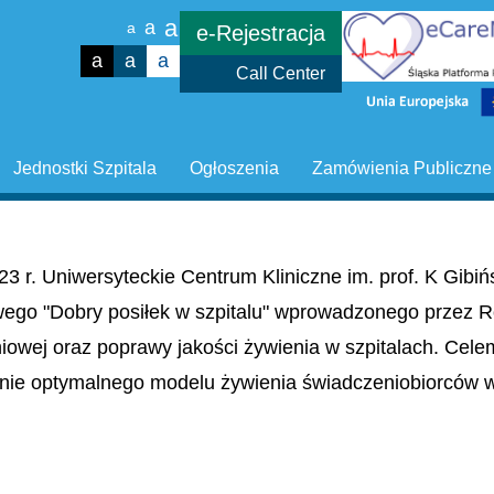
a
a
a
e-Rejestracja
a
a
a
Call Center
Jednostki Szpitala
Ogłoszenia
Zamówienia Publiczne
23 r. Uniwersyteckie Centrum Kliniczne im. prof. K Gib
wego "Dobry posiłek w szpitalu" wprowadzonego przez R
niowej oraz poprawy jakości żywienia w szpitalach. Cel
nie optymalnego modelu żywienia świadczeniobiorców w 