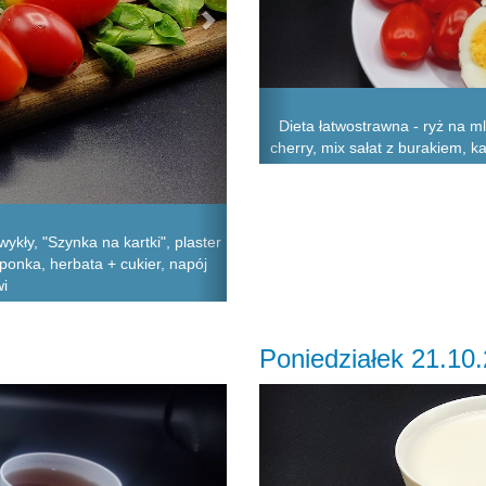
Dieta łatwostrawna - ryż na m
cherry, mix sałat z burakiem, k
ykły, "Szynka na kartki", plaster
ponka, herbata + cukier, napój
wi
Poniedziałek 21.10
Next
Previous