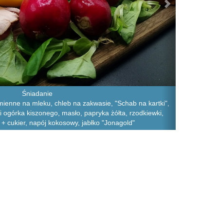
Śniadanie
mienne na mleku, chleb na zakwasie, "Schab na kartki",
 i ogórka kiszonego, masło, papryka żółta, rzodkiewki,
+ cukier, napój kokosowy, jabłko "Jonagold"