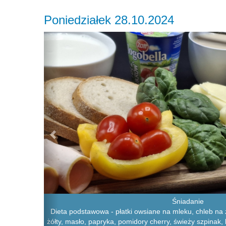
Poniedziałek 28.10.2024
Previous
Śniadanie
Dieta podstawowa - płatki owsiane na mleku, chleb na z
żółty, masło, papryka, pomidory cherry, świeży szpinak