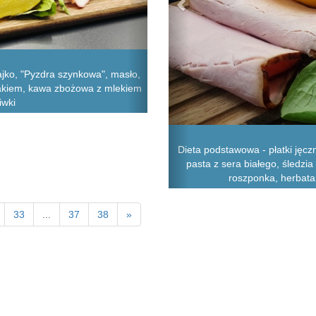
ajko, "Pyzdra szynkowa", masło,
rakiem, kawa zbożowa z mlekiem
iwki
Dieta podstawowa - płatki jęcz
pasta z sera białego, śledzia
roszponka, herbata 
33
...
37
38
»