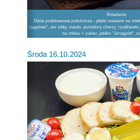
Śniadanie
Dieta podstawowa położnicza - płatki owsiane na mle
cygański", ser żółty, masło, pomidory cherry, rzodkiewki
na mleku + cukier, jabłko "Jonagold", 
Środa 16.10.2024
Previous