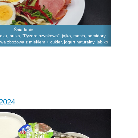
Śniadanie
leku, bułka, "Pyzdra szynkowa", jajko, masło, pomidory
awa zbożowa z mlekiem + cukier, jogurt naturalny, jabłko
.2024
Next