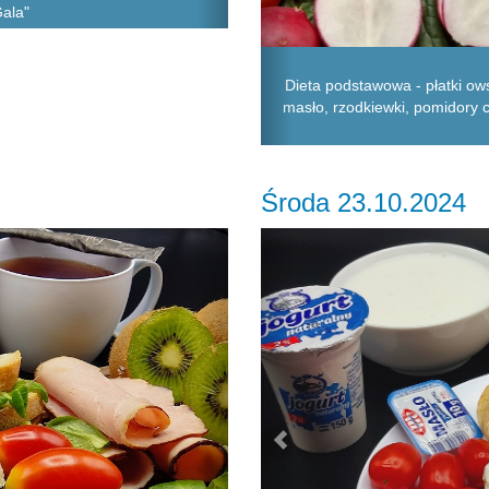
Gala"
Dieta podstawowa - płatki ows
masło, rzodkiewki, pomidory c
Środa 23.10.2024
Next
Previous