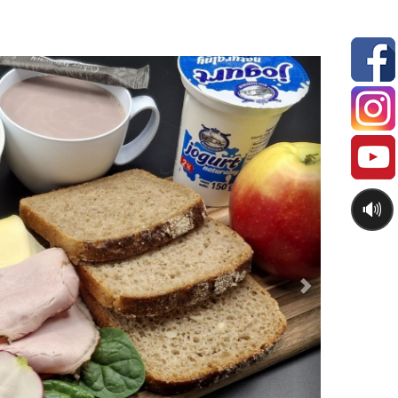
Next
🔊