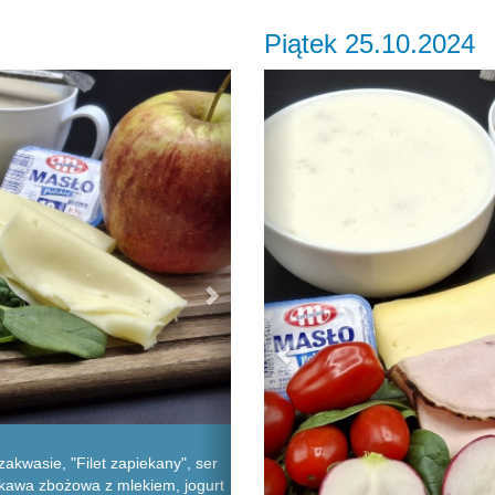
Piątek 25.10.2024
Next
Previous
akwasie, "Filet zapiekany", ser
, kawa zbożowa z mlekiem, jogurt